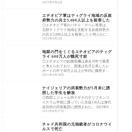
2021年9月6日
ア、首
アフリカ
エチオピア軍はティグライ地域の反政
府勢力の兵士5,600人以上を殺害した
◎エチオピア軍のバチャ・デベレ将軍は、
北部ティグライ地域を支配する反政府勢力
の兵士5,600人以上を殺害したと明らかにし
2021年9月5日
た。 202
アフリカ
地獄の門をくぐるエチオピアのティグ
ライ 600万人が餓死寸前
◎エチオピアの飢餓危機は過去10年で最悪
と考えられており、国連は先月公表したレ
ポートの中で40万人以上が年内に餓死する
2021年8月28日
可能性
アフリカ
ナイジェリアの武装勢力が5月末に誘
拐した学生を解放
◎西部ニジェール州テギナのサリフタンコ
イスラム学校に通っていた生徒136人は身代
金目的の武装集団に誘拐された。 2021年6月
2021年8月27日
1日／
アフリカ
チャド共和国の元独裁者がコロナウイ
ルスで死亡