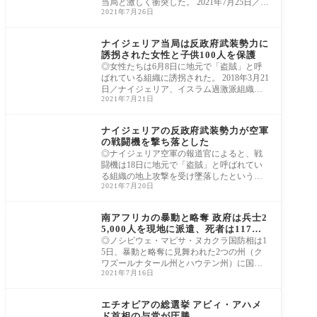
当局と激しく衝突した。 2021年7月25日／チ
2021年7月26日
ュニジ
アフリカ
ナイジェリア当局は反政府武装勢力に
誘拐された女性と子供100人を保護
◎女性たちは6月8日に地元で「盗賊」と呼
ばれている組織に誘拐された。 2018年3月21
日／ナイジェリア、イスラム過激派組織ボ
2021年7月21日
コ・ハ
アフリカ
ナイジェリアの反政府武装勢力が空軍
の戦闘機を撃ち落とした
◎ナイジェリア空軍の報道官によると、戦
闘機は18日に地元で「盗賊」と呼ばれてい
る組織の地上攻撃を受け墜落したという。 2
2021年7月20日
020年5
アフリカ
南アフリカの暴動と略奪 政府は兵士2
5,000人を現地に派遣、死者は117人
に
◎ノシビウェ・マピサ・ヌカクラ国防相は1
5日、暴動と略奪に見舞われた2つの州（ク
ワズールナタール州とハウテン州）に国軍
2021年7月16日
の兵士
アフリカ
エチオピアの総選挙 アビィ・アハメ
ド首相の与党が圧勝