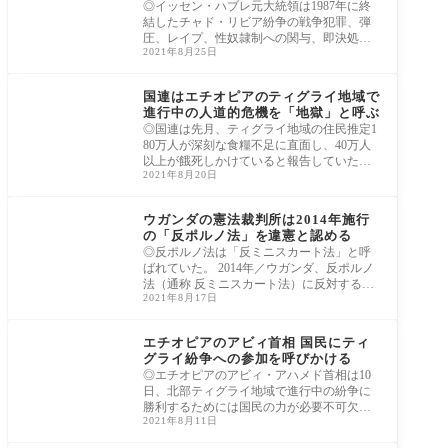
◎イッセン・ハブレ元大統領は1987年に終
結したチャド・リビア紛争の戦争犯罪、弾
圧、レイプ、性奴隷制への関与、即決処刑
2021年8月25日
などを
アフリカ
国連はエチオピアのティグライ地域で
進行中の人道的危機を「地獄」と呼ぶ
◎国連は先月、ティグライ地域の住民推定1
80万人が深刻な食糧不足に直面し、40万人
以上が餓死しかけていると報告していた。 2
2021年8月20日
021年5
アフリカ
ウガンダの憲法裁判所は2014年施行
の「反ポルノ法」を違憲と認める
◎反ポルノ法は「反ミニスカート法」と呼
ばれていた。 2014年／ウガンダ、反ポルノ
法（通称 反ミニスカート法）に反対する抗
2021年8月17日
議者た
アフリカ
エチオピアのアビィ首相 国民にティ
グライ紛争への参加を呼びかける
◎エチオピアのアビィ・アハメド首相は10
日、北部ティグライ地域で進行中の紛争に
勝利するためには国民の力が必要不可欠と
2021年8月11日
訴え、
アフリカ