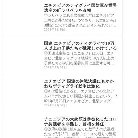
エチオピアのティグライ国防軍が世界
遺産の町ラリベラを占領
◎ラリベラにある岩窟教会群はエチオピア
正教会の聖地のひとつであり、12世紀から1
3世紀にかけて建造されたと考えられてい
2021年8月6日
る。 エ
アフリカ
国連 エチオピアのティグライで10万
人以上の子供たちが餓死しかけている
◎国連児童基金（ユニセフ）は30日、エチ
オピア北部ティグライ地域で10万人以上の
子供たちが深刻な栄養失調に直面する可能
2021年7月31日
性があ
アフリカ
エチオピア 国連の休戦決議にもかか
わらずティグライ紛争は激化
◎AFP通信によると、エチオピアの北部ア
ムハラ州で激しい戦闘が発生したという。 2
021年7月28日／エチオピア、北部ティグラ
2021年7月30日
イ地域に
アフリカ
チュニジアの大統領は暴徒化したコロ
ナ抗議者を非難し、首相を解任
◎政府の政策に腹を立てた数千人の抗議者
たちは7月25日、首都チュニスの通りで警察