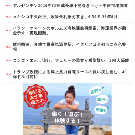
アルゼンチン2026年GDP成長率予測引き下げ＝中銀市場調査
NEW
メキシコ中央銀行、政策金利据え置き、6.50％ 26年8月
NEW
イラン・オマーンのホルムズ海峡通航再開案、海運業界が懸
NEW
念示す「実現困難」
欧州熱波、各地で最高気温更新、イタリアは全都市に赤色警
NEW
報
コンゴ・エボラ流行、フェリーの乗客が感染疑い、200人隔離
NEW
トランプ政権による洋上風力発電リースの買い戻し進む、40
NEW
億ドル目前に