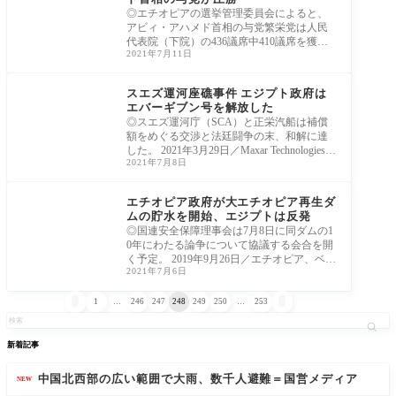
◎エチオピアの選挙管理委員会によると、
アビィ・アハメド首相の与党繁栄党は人民
代表院（下院）の436議席中410議席を獲得
2021年7月11日
したとい
アフリカ
スエズ運河座礁事件 エジプト政府は
エバーギブン号を解放した
◎スエズ運河庁（SCA）と正栄汽船は補償
額をめぐる交渉と法廷闘争の末、和解に達
した。 2021年3月29日／Maxar Technologiesの
2021年7月8日
衛星画像（Maxa
アフリカ
エチオピア政府が大エチオピア再生ダ
ムの貯水を開始、エジプトは反発
◎国連安全保障理事会は7月8日に同ダムの1
0年にわたる論争について協議する会合を開
く予定。 2019年9月26日／エチオピア、ベニ
2021年7月6日
シャン


1
…
246
247
248
249
250
…
253
新着記事
中国北西部の広い範囲で大雨、数千人避難＝国営メディア
NEW