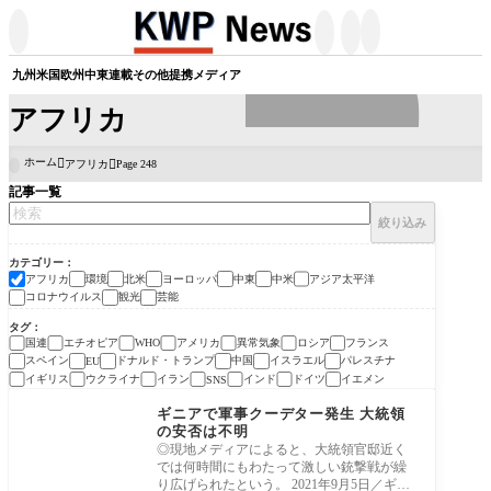




九州
米国
欧州
中東
連載
その他
提携メディア
アフリカ
ホーム
アフリカ
Page 248

記事一覧
絞り込み
カテゴリー
アフリカ
環境
北米
ヨーロッパ
中東
中米
アジア太平洋
コロナウイルス
観光
芸能
タグ
国連
エチオピア
アメリカ
異常気象
ロシア
フランス
WHO
スペイン
ドナルド・トランプ
中国
イスラエル
パレスチナ
EU
イギリス
ウクライナ
イラン
インド
ドイツ
イエメン
SNS
アフリカ
ギニアで軍事クーデター発生 大統領
の安否は不明
◎現地メディアによると、大統領官邸近く
では何時間にもわたって激しい銃撃戦が繰
り広げられたという。 2021年9月5日／ギニ