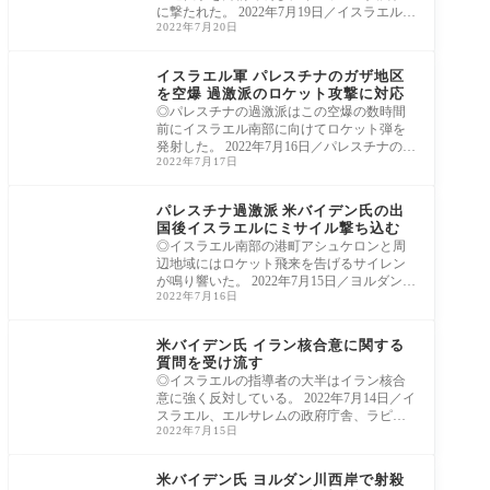
に撃たれた。 2022年7月19日／イスラエル、
2022年7月20日
エルサ
中東
イスラエル軍 パレスチナのガザ地区
を空爆 過激派のロケット攻撃に対応
◎パレスチナの過激派はこの空爆の数時間
前にイスラエル南部に向けてロケット弾を
発射した。 2022年7月16日／パレスチナのガ
2022年7月17日
ザ地区
中東
パレスチナ過激派 米バイデン氏の出
国後イスラエルにミサイル撃ち込む
◎イスラエル南部の港町アシュケロンと周
辺地域にはロケット飛来を告げるサイレン
が鳴り響いた。 2022年7月15日／ヨルダン川
2022年7月16日
西岸地
中東
米バイデン氏 イラン核合意に関する
質問を受け流す
◎イスラエルの指導者の大半はイラン核合
意に強く反対している。 2022年7月14日／イ
スラエル、エルサレムの政府庁舎、ラピド
2022年7月15日
首相と
中東
米バイデン氏 ヨルダン川西岸で射殺