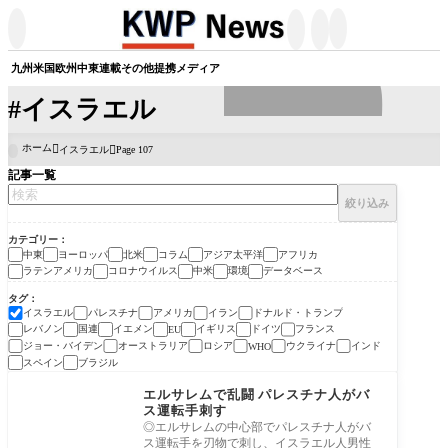




九州
米国
欧州
中東
連載
その他
提携メディア
#イスラエル
ホーム
イスラエル
Page 107

記事一覧
絞り込み
カテゴリー
中東
ヨーロッパ
北米
コラム
アジア太平洋
アフリカ
ラテンアメリカ
コロナウイルス
中米
環境
データベース
タグ
イスラエル
パレスチナ
アメリカ
イラン
ドナルド・トランプ
レバノン
国連
イエメン
イギリス
ドイツ
フランス
EU
ジョー・バイデン
オーストラリア
ロシア
ウクライナ
インド
WHO
スペイン
ブラジル
中東
エルサレムで乱闘 パレスチナ人がバ
ス運転手刺す
◎エルサレムの中心部でパレスチナ人がバ
ス運転手を刃物で刺し、イスラエル人男性