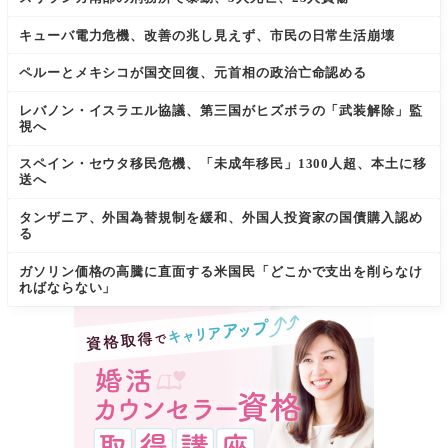
キューバ電力危機、改善の兆し見えず、市民の日常生活崩壊
ペルーとメキシコが国交回復、元首相の政治亡命認める
レバノン・イスラエル協議、第三国がヒズボラの「武装解除」監
視へ
スペイン・セウタ移民危機、「未成年移民」1300人超、本土に移
送へ
タンザニア、外国為替規制を緩和、外国人投資家の国債購入認め
る
ガソリン価格の高騰に直面する米国民「どこかで支出を削らなけ
ればならない」