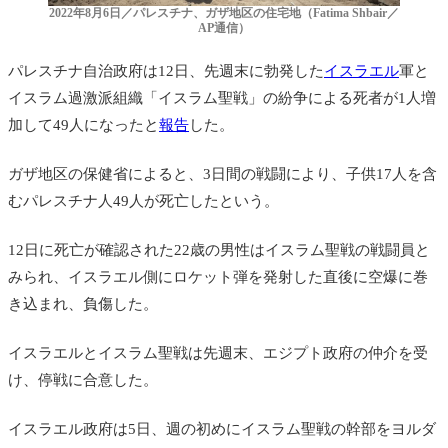
2022年8月6日／パレスチナ、ガザ地区の住宅地（Fatima Shbair／
AP通信）
パレスチナ自治政府は12日、先週末に勃発した
イスラエル
軍と
イスラム過激派組織「イスラム聖戦」の紛争による死者が1人増
加して49人になったと
報告
した。
ガザ地区の保健省によると、3日間の戦闘により、子供17人を含
むパレスチナ人49人が死亡したという。
12日に死亡が確認された22歳の男性はイスラム聖戦の戦闘員と
みられ、イスラエル側にロケット弾を発射した直後に空爆に巻
き込まれ、負傷した。
イスラエルとイスラム聖戦は先週末、エジプト政府の仲介を受
け、停戦に合意した。
イスラエル政府は5日、週の初めにイスラム聖戦の幹部をヨルダ