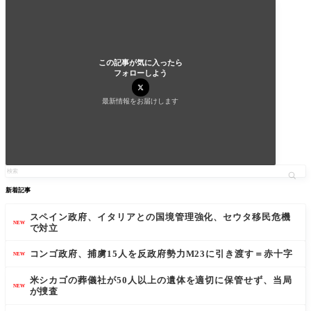
この記事が気に入ったら
フォローしよう
最新情報をお届けします
新着記事
スペイン政府、イタリアとの国境管理強化、セウタ移民危機
NEW
で対立
コンゴ政府、捕虜15人を反政府勢力M23に引き渡す＝赤十字
NEW
米シカゴの葬儀社が50人以上の遺体を適切に保管せず、当局
NEW
が捜査