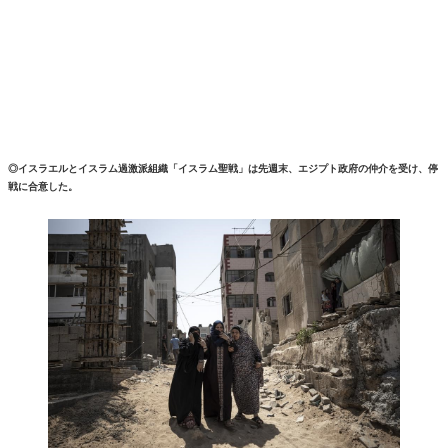
◎イスラエルとイスラム過激派組織「イスラム聖戦」は先週末、エジプト政府の仲介を受け、停
戦に合意した。