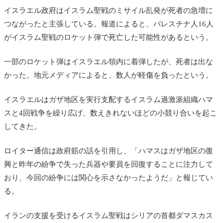
イスラエル政府はイスラム聖戦のミサイル乱発が死者の急増に
つながったと主張している。報道によると、パレスチナ人16人
がイスラム聖戦のロケット弾で死亡した可能性があるという。
一部のロケット弾はイスラエル領内に着弾したが、死者は出な
かった。地元メディアによると、数人が軽傷を負ったという。
イスラエルはガザ地区を実行支配するイスラム過激派組織ハマ
スと4回戦争を繰り広げ、数えきれないほどの小競り合いを起こ
してきた。
ロイター通信は政府筋の話を引用し、「ハマスはガザ地区の復
興と昨年の紛争で失った兵器や要員を回復することに注力して
おり、今回の紛争には関心を示さなかったようだ」と報じてい
る。
イランの支援を受けるイスラム聖戦はシリアの首都ダマスカス