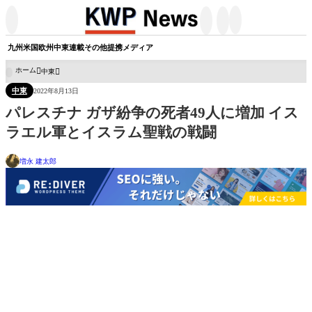




九州
米国
欧州
中東
連載
その他
提携メディア
ホーム
中東

中東
2022年8月13日
パレスチナ ガザ紛争の死者49人に増加 イス
ラエル軍とイスラム聖戦の戦闘
増永 建太郎