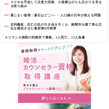
スマホを手放して注意力回復、小規模ながらも広がりを見せ
NEW
る取り組み
墓じまい急増：墓石はどこへ･･･人口減の日本が抱える問題
NEW
足利義政：応仁の乱の引き金を引くも、銀閣寺を建て東山文
NEW
化を開花させた幕府第8代将軍
スリランカ南部の刑務所で暴動、3人死亡、23人負傷