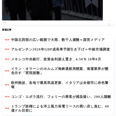
新着記事
中国北西部の広い範囲で大雨、数千人避難＝国営メディア
NEW
アルゼンチン2026年GDP成長率予測引き下げ＝中銀市場調査
NEW
メキシコ中央銀行、政策金利据え置き、6.50％ 26年8月
NEW
イラン・オマーンのホルムズ海峡通航再開案、海運業界が懸
NEW
念示す「実現困難」
欧州熱波、各地で最高気温更新、イタリアは全都市に赤色警
NEW
報
コンゴ・エボラ流行、フェリーの乗客が感染疑い、200人隔離
NEW
トランプ政権による洋上風力発電リースの買い戻し進む、40
NEW
億ドル目前に