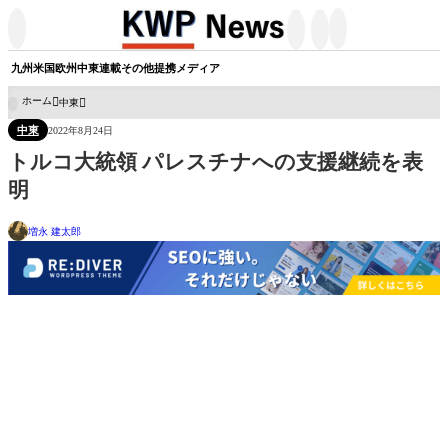




九州
米国
欧州
中東
連載
その他
提携メディア
ホーム
中東

中東
2022年8月24日
トルコ大統領 パレスチナへの支援継続を表
明
増永 建太郎