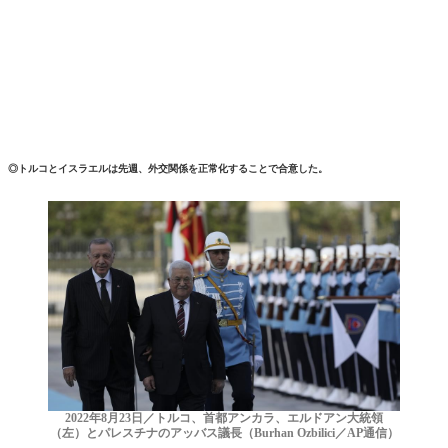
◎トルコとイスラエルは先週、外交関係を正常化することで合意した。
2022年8月23日／トルコ、首都アンカラ、エルドアン大統領
（左）とパレスチナのアッバス議長（Burhan Ozbilici／AP通信）