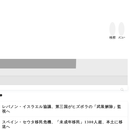


検察
ﾒﾆｭｰ
事
レバノン・イスラエル協議、第三国がヒズボラの「武装解除」監
視へ
スペイン・セウタ移民危機、「未成年移民」1300人超、本土に移
送へ