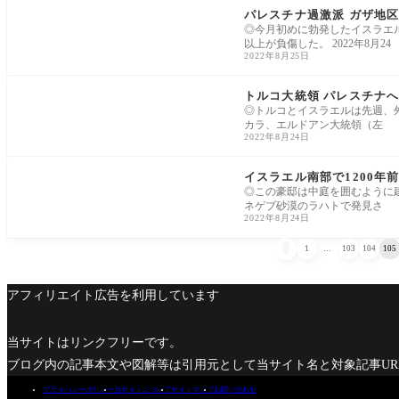
パレスチナ過激派 ガザ地
◎今月初めに勃発したイスラエル
以上が負傷した。 2022年8月24
2022年8月25日
中東
トルコ大統領 パレスチナ
◎トルコとイスラエルは先週、外
カラ、エルドアン大統領（左
2022年8月24日
中東
イスラエル南部で1200年
◎この豪邸は中庭を囲むように建
ネゲブ砂漠のラハトで発見さ
2022年8月24日

1
…
103
104
105
アフィリエイト広告を利用しています
当サイトはリンクフリーです。
ブログ内の記事本文や図解等は引用元として当サイト名と対象記事U
プライバシーポリシー
当サイトについて
サイトマップ
お問い合わせ