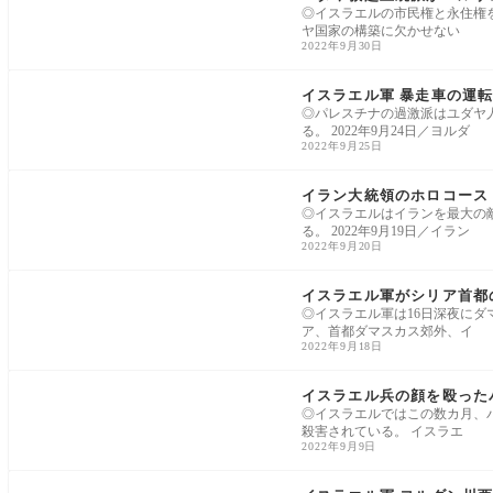
◎イスラエルの市民権と永住権
ヤ国家の構築に欠かせない
2022年9月30日
中東
イスラエル軍 暴走車の運転
◎パレスチナの過激派はユダヤ
る。 2022年9月24日／ヨルダ
2022年9月25日
中東
イラン大統領のホロコース
◎イスラエルはイランを最大の
る。 2022年9月19日／イラン
2022年9月20日
中東
イスラエル軍がシリア首都
◎イスラエル軍は16日深夜にダ
ア、首都ダマスカス郊外、イ
2022年9月18日
中東
イスラエル兵の顔を殴った
◎イスラエルではこの数カ月、
殺害されている。 イスラエ
2022年9月9日
中東