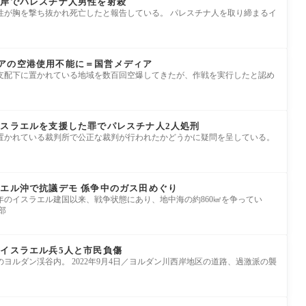
西岸でパレスチナ人男性を射殺
性が胸を撃ち抜かれ死亡したと報告している。 パレスチナ人を取り締まるイ
アの空港使用不能に＝国営メディア
支配下に置かれている地域を数百回空爆してきたが、作戦を実行したと認め
イスラエルを支援した罪でパレスチナ人2人処刑
置かれている裁判所で公正な裁判が行われたかどうかに疑問を呈している。
ラエル沖で抗議デモ 係争中のガス田めぐり
8年のイスラエル建国以来、戦争状態にあり、地中海の約860㎢を争ってい
部
 イスラエル兵5人と市民負傷
ヨルダン渓谷内。 2022年9月4日／ヨルダン川西岸地区の道路、過激派の襲