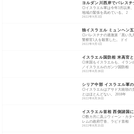
ヨルダン川西岸でパレスチ
◎イスラエル軍は今年3月以来
地域の緊張を高めている。 2
2022年9月2日
ヨーロッパ
独イスラエル ミュンヘン
◎パレスチナの過激派「黒い九月
警察官1人を殺害した。 ドイ
2022年9月1日
中東
イスラエル国防相 米高官
◎米国もイスラエルも、イランの
／イスラエルのガンツ国防相
2022年8月28日
中東
シリア中部 イスラエル軍
◎イスラエルはアサド大統領の
とはほとんどない。 2018年
2022年8月26日
中東
イスラエル首相 西側諸国
◎数カ月に及ぶウィーン・カター
レムの政府庁舎、ラピド首相
2022年8月25日
中東