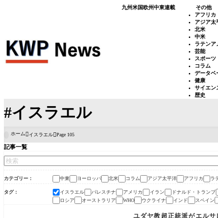
九州
米国
欧州
中東
連載
その他
アフリカ
アジア太
北米
中米
ラテンア
芸能
スポーツ
コラム
データベ
健康
サイエン
歴史
#イスラエル
ホーム
イスラエル
Page 105

記事一覧
カテゴリー
中東
ヨーロッパ
北米
コラム
アジア太平洋
アフリカ
ラ
タグ
イスラエル
パレスチナ
アメリカ
イラン
ドナルド・トランプ
ロシア
オーストラリア
ウクライナ
インド
スペイン
WHO
中東
ユダヤ教超正統派がエルサ