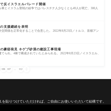
区で反イスラエルパレード開催
軍とイスラム聖戦の紛争ではパレスチナ人少なくとも49人が死亡、300人
への支援継続を表明
交関係を正常化することで合意した。 2022年8月23日／トルコ、首都アン
前の豪邸発見 ネゲブ砂漠の建設工事現場
てられ、4棟で構成されていたとみられる。 2022年8月23日／イスラエル、

106
107
…
112
RLを貼りつけていただければ、ご自由にお使いいただいて結構です。