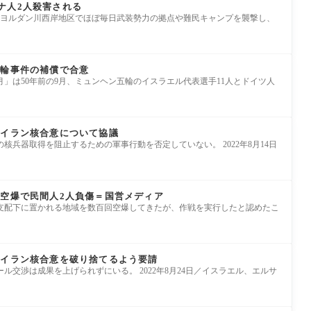
ナ人2人殺害される
、ヨルダン川西岸地区でほぼ毎日武装勢力の拠点や難民キャンプを襲撃し、
五輪事件の補償で合意
」は50年前の9月、ミュンヘン五輪のイスラエル代表選手11人とドイツ人
とイラン核合意について協議
核兵器取得を阻止するための軍事行動を否定していない。 2022年8月14日
の空爆で民間人2人負傷＝国営メディア
支配下に置かれる地域を数百回空爆してきたが、作戦を実行したと認めたこ
にイラン核合意を破り捨てるよう要請
ル交渉は成果を上げられずにいる。 2022年8月24日／イスラエル、エルサ