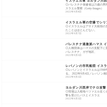
イスラエル軍 ヨルダン川
◎パレスチナ保健省は21歳の男
スラエル警察（Getty-Images）
2022年9月8日
中東
イスラエル軍の空爆でシリ
◎イスラエルはアサド大統領の
たことはほとんどない。
2022年9月7日
中東
パレスチナ過激派ハマス 
◎人権団体はハマスの支配下に
パレスチナ、ガザ地区、
2022年9月5日
中東
レバノンの市民船団 イス
◎レバノンとイスラエルは194
る。 2022年9月4日／レバノン南
2022年9月5日
中東
ヨルダン川西岸でテロ攻撃
◎現場は入植地ペツァエル近くの
撃を受けたバスとイスラエ
2022年9月5日
中東