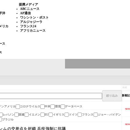
提携メディア
ABCニュース
平洋
AP通信
ワシントン・ポスト
アルジャジーラ
メリカ
フランス24
アフリカニュース
ース
ス
絞り込み
新着記
テンアメリカ
コロナウイルス
中米
環境
データベース
NEW
レバノン
国連
イエメン
イギリス
ドイツ
フランス
ジョー・バイデン
EU
ブラジル
NEW
レムの交差点を封鎖 兵役強制に抗議