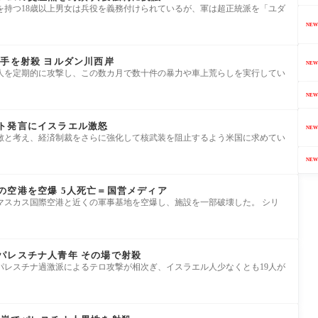
を持つ18歳以上男女は兵役を義務付けられているが、軍は超正統派を「ユダ
NEW
手を射殺 ヨルダン川西岸
NEW
人を定期的に攻撃し、この数カ月で数十件の暴力や車上荒らしを実行してい
NEW
ト発言にイスラエル激怒
NEW
敵と考え、経済制裁をさらに強化して核武装を阻止するよう米国に求めてい
NEW
の空港を空爆 5人死亡＝国営メディア
マスカス国際空港と近くの軍事基地を空爆し、施設を一部破壊した。 シリ
パレスチナ人青年 その場で射殺
パレスチナ過激派によるテロ攻撃が相次ぎ、イスラエル人少なくとも19人が