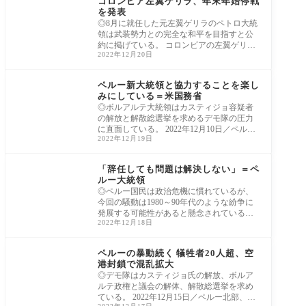
コロンビア左翼ゲリラ、年末年始停戦
を発表
◎8月に就任した元左翼ゲリラのペトロ大統
領は武装勢力との完全な和平を目指すと公
約に掲げている。 コロンビアの左翼ゲリラ
2022年12月20日
「民
ラテンアメリカ
ペルー新大統領と協力することを楽し
みにしている＝米国務省
◎ボルアルテ大統領はカスティジョ容疑者
の解放と解散総選挙を求めるデモ隊の圧力
に直面している。 2022年12月10日／ペル
2022年12月19日
ー、首都リ
ラテンアメリカ
「辞任しても問題は解決しない」＝ペ
ルー大統領
◎ペルー国民は政治危機に慣れているが、
今回の騒動は1980～90年代のような紛争に
発展する可能性があると懸念されている。 2
2022年12月18日
022年12
ラテンアメリカ
ペルーの暴動続く 犠牲者20人超、空
港封鎖で混乱拡大
◎デモ隊はカスティジョ氏の解放、ボルア
ルテ政権と議会の解体、解散総選挙を求め
ている。 2022年12月15日／ペルー北部、バ