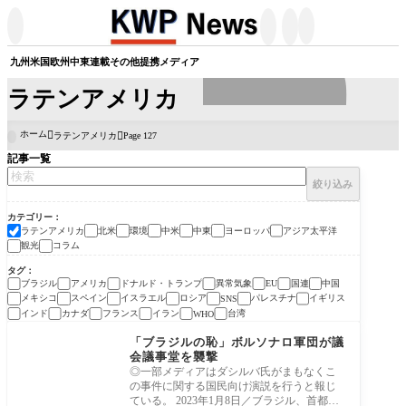




九州
米国
欧州
中東
連載
その他
提携メディア
ラテンアメリカ
ホーム
ラテンアメリカ
Page 127

記事一覧
絞り込み
カテゴリー
ラテンアメリカ
北米
環境
中米
中東
ヨーロッパ
アジア太平洋
観光
コラム
タグ
ブラジル
アメリカ
ドナルド・トランプ
異常気象
国連
中国
EU
メキシコ
スペイン
イスラエル
ロシア
パレスチナ
イギリス
SNS
インド
カナダ
フランス
イラン
台湾
WHO
ラテンアメリカ
「ブラジルの恥」ボルソナロ軍団が議
会議事堂を襲撃
◎一部メディアはダシルバ氏がまもなくこ
の事件に関する国民向け演説を行うと報じ
ている。 2023年1月8日／ブラジル、首都ブ