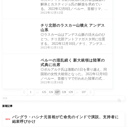
解体とカスティジョ氏の解放を求めてい
る。 2022年12月8日／ペルー、首都リマ、カ
2022年12月12日
スティジ
ラテンアメリカ
チリ北部のラスカー山噴火 アンデス
山系
◎ラスカー山はアンデス山脈の活火山のひ
とつ。チリ北部アントファガスタ州に位置
する。 2022年12月10日／チリ、アンデス山
2022年12月11日
脈のラス
ラテンアメリカ
ペルーの混乱続く 新大統領は陸軍の
式典に出席
◎ボルアルテ氏は激動の1日を乗り越え、同
国初の女性大統領となった。 2022年12月9日
／ペルー、首都リマで行われた陸軍の式
2022年12月10日
典、ボル


1
…
125
126
127
128
129
…
137
新着記事
バングラ・ハシナ元首相が亡命先のインドで演説、支持者に
NEW
結束呼びかけ