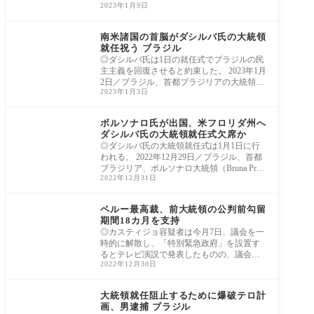
2023年1月9日
ラジリ
ラテンアメリカ
南米諸国の首脳がダシルバ氏の大統領
就任祝う ブラジル
◎ダシルバ氏は1日の就任式でブラジルの民
主主義を回復させると約束した。 2023年1月
2日／ブラジル、首都ブラジリアの大統領
2023年1月3日
府、ダ
ラテンアメリカ
ボルソナロ氏が出国、米フロリダ州へ
ダシルバ氏の大統領就任式欠席か
◎ダシルバ氏の大統領就任式は1月1日に行
われる。 2022年12月29日／ブラジル、首都
ブラジリア、ボルソナロ大統領（Bruna Prad
2022年12月31日
o／AP通信）
ラテンアメリカ
ペルー最高裁、前大統領の公判前勾留
期間18カ月を支持
◎カスティジョ容疑者は今月7日、議会を一
時的に解散し、「特別緊急政府」を設置す
るとテレビ演説で発表したものの、議会の
2022年12月30日
弾劾
ラテンアメリカ
大統領就任阻止するために爆破テロ計
画、男逮捕 ブラジル