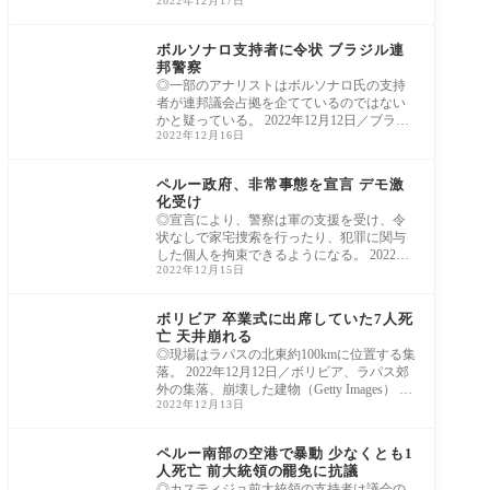
2022年12月17日
リケード
ラテンアメリカ
ボルソナロ支持者に令状 ブラジル連
邦警察
◎一部のアナリストはボルソナロ氏の支持
者が連邦議会占拠を企てているのではない
かと疑っている。 2022年12月12日／ブラジ
2022年12月16日
ル、首都
ラテンアメリカ
ペルー政府、非常事態を宣言 デモ激
化受け
◎宣言により、警察は軍の支援を受け、令
状なしで家宅捜索を行ったり、犯罪に関与
した個人を拘束できるようになる。 2022年1
2022年12月15日
2月14日
ラテンアメリカ
ボリビア 卒業式に出席していた7人死
亡 天井崩れる
◎現場はラパスの北東約100kmに位置する集
落。 2022年12月12日／ボリビア、ラパス郊
外の集落、崩壊した建物（Getty Images） ボ
2022年12月13日
リビア当局
ラテンアメリカ
ペルー南部の空港で暴動 少なくとも1
人死亡 前大統領の罷免に抗議
◎カスティジョ前大統領の支持者は議会の