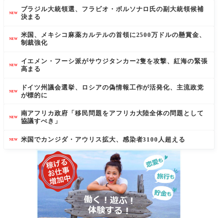
ブラジル大統領選、フラビオ・ボルソナロ氏の副大統領候補
NEW
決まる
米国、メキシコ麻薬カルテルの首領に2500万ドルの懸賞金、
NEW
制裁強化
イエメン・フーシ派がサウジタンカー2隻を攻撃、紅海の緊張
NEW
高まる
ドイツ州議会選挙、ロシアの偽情報工作が活発化、主流政党
NEW
が標的に
南アフリカ政府「移民問題をアフリカ大陸全体の問題として
NEW
協議すべき」
米国でカンジダ・アウリス拡大、感染者3100人超える
NEW