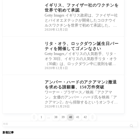
イギリス、ファイザー社のワクチンを
世界で初めて承認
Getty Images イギリス政府は、ファイザー社
とバイオエヌテックが開発したコロナウイ
ルスワクチンを世界で初めて承認した。 医
2020年12月2日
薬品・
芸能
リタ・オラ、ロックダウン誕生日パー
ティを開催してゴメンなさい
Getty Images／イギリスの人気歌手、リタ・
オラ 30日、イギリスの人気歌手リタ・オラ
（30歳）は、ロックダウン中に規則を破っ
2020年12月1日
て誕生日
芸能
アンバー・ハードのアクアマン2撤退
を求める請願書、150万件突破
ワーナー・ブラザース／映画「アクアマ
ン」 女優のアンバー・ハード氏を映画「ア
クアマン2」から排除するというオンライン
2020年11月29日
請願が1


1
…
38
39
40
41
42
新着記事