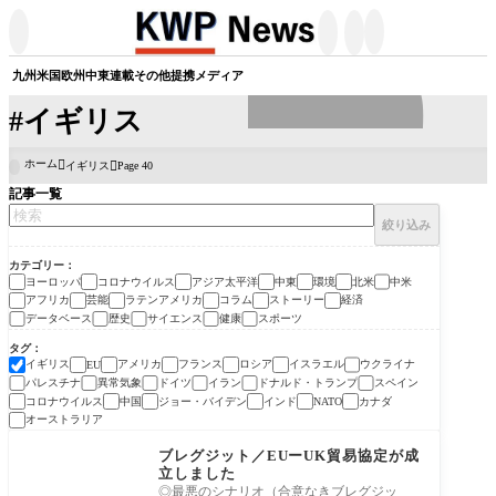




九州
米国
欧州
中東
連載
その他
提携メディア
#イギリス
ホーム
イギリス
Page 40

記事一覧
絞り込み
カテゴリー
ヨーロッパ
コロナウイルス
アジア太平洋
中東
環境
北米
中米
アフリカ
芸能
ラテンアメリカ
コラム
ストーリー
経済
データベース
歴史
サイエンス
健康
スポーツ
タグ
イギリス
アメリカ
フランス
ロシア
イスラエル
ウクライナ
EU
パレスチナ
異常気象
ドイツ
イラン
ドナルド・トランプ
スペイン
コロナウイルス
中国
ジョー・バイデン
インド
カナダ
NATO
オーストラリア
ヨーロッパ
ブレグジット／EUーUK貿易協定が成
立しました
◎最悪のシナリオ（合意なきブレグジッ