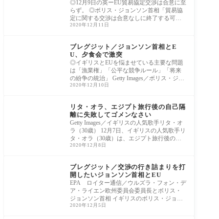
◎12月9日の英ーEU貿易協定交渉は合意に至
らず。 ◎ボリス・ジョンソン首相「貿易協
定に関する交渉は合意なしに終了する可能
2020年12月11日
性が高
ヨーロッパ
ブレグジット／ジョンソン首相とE
U、夕食会で激突
◎イギリスとEUを悩ませている主要な問題
は「漁業権」「公平な競争ルール」「将来
の紛争の統治」 Getty Images／ボリス・ジョ
2020年12月10日
ンソン首
芸能
リタ・オラ、エジプト旅行後の自己隔
離に失敗してゴメンなさい
Getty Images／イギリスの人気歌手リタ・オ
ラ（30歳） 12月7日、イギリスの人気歌手リ
タ・オラ（30歳）は、エジプト旅行後の自
2020年12月8日
己隔離に
ヨーロッパ
ブレグジット／交渉の行き詰まりを打
開したいジョンソン首相とEU
EPA ロイター通信／ウルズラ・フォン・デ
ア・ライエン欧州委員会委員長とボリス・
ジョンソン首相 イギリスのボリス・ジョン
2020年12月5日
ソン
コロナウイルス