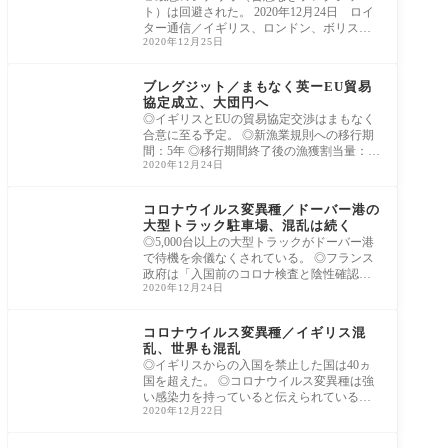
ト）は回避された。 2020年12月24日 ロイ
ター通信／イギリス、ロンドン、ボリス・
2020年12月25日
ジョンソン
ヨーロッパ
ブレグジット／まもなく英ーEU貿易
協定成立、大団円へ
◎イギリスとEUの貿易協定交渉はまもなく
合意に至る予定。 ◎新漁業規則への移行期
間：5年 ◎移行期間終了後の漁獲割当量：イ
2020年12月24日
ギリ
コロナウイルス
コロナウイルス変異種／ドーバー港の
大型トラック駐車場、混乱は続く
◎5,000台以上の大型トラックがドーバー港
で待機を余儀なくされている。 ◎フランス
政府は「入国前のコロナ検査と陰性確認」
2020年12月24日
を求め
コロナウイルス
コロナウイルス変異種／イギリス混
乱、世界も混乱
◎イギリスからの入国を禁止した国は40ヵ
国を超えた。 ◎コロナウイルス変異種は強
い感染力を持っていると伝えられている
2020年12月22日
が、「致
ヨーロッパ