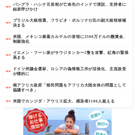
バングラ・ハシナ元首相が亡命先のインドで演説、支持者に
NEW
結束呼びかけ
ブラジル大統領選、フラビオ・ボルソナロ氏の副大統領候補
NEW
決まる
米国、メキシコ麻薬カルテルの首領に2500万ドルの懸賞金、
NEW
制裁強化
イエメン・フーシ派がサウジタンカー2隻を攻撃、紅海の緊張
NEW
高まる
ドイツ州議会選挙、ロシアの偽情報工作が活発化、主流政党
NEW
が標的に
南アフリカ政府「移民問題をアフリカ大陸全体の問題として
NEW
協議すべき」
米国でカンジダ・アウリス拡大、感染者3100人超える
NEW