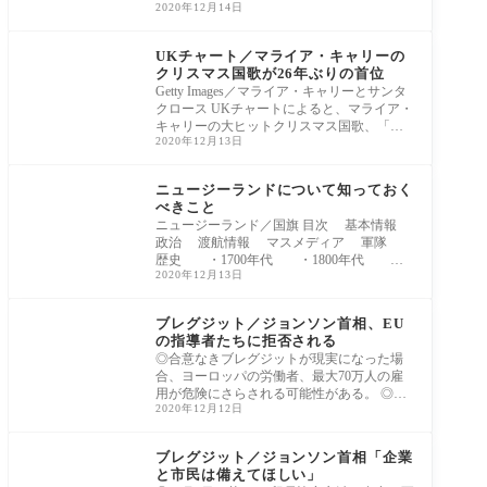
2020年12月14日
◎現在
芸能
UKチャート／マライア・キャリーの
クリスマス国歌が26年ぶりの首位
Getty Images／マライア・キャリーとサンタ
クロース UKチャートによると、マライア・
キャリーの大ヒットクリスマス国歌、「恋
2020年12月13日
人たちの
データベース
ニュージーランドについて知っておく
べきこと
ニュージーランド／国旗 目次 基本情報
政治 渡航情報 マスメディア 軍隊
歴史 ・1700年代 ・1800年代 ・1
2020年12月13日
900年
ヨーロッパ
ブレグジット／ジョンソン首相、EU
の指導者たちに拒否される
◎合意なきブレグジットが現実になった場
合、ヨーロッパの労働者、最大70万人の雇
用が危険にさらされる可能性がある。 ◎マ
2020年12月12日
クロン
ヨーロッパ
ブレグジット／ジョンソン首相「企業
と市民は備えてほしい」