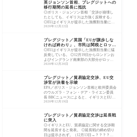
英ジョンソン首相、ブレグジットへの
移行期間の延長に抵抗
◎ボリス・ジョンソン首相「交渉が崩壊し
たとしても、イギリスは力強く反映する」
◎EUはイギリスが提示した漁獲割当量に猛
2020年12月22日
反発し
ヨーロッパ
ブレグジット／英国「EUが譲歩しな
ければ終わり」、市民は関税とロック
ダウンに直面
◎EUはイギリスが提示した漁獲割当量に猛
反発している。 ◎12月19日からロンドンお
よびイングランド南東部の大部分がロック
2020年12月20日
ダウン
ヨーロッパ
ブレグジット／貿易協定交渉、EU交
渉官が決着を示唆
EPA／ボリス・ジョンソン首相と欧州委員会
のウルズラ・フォン・デア・ライエン委員
長 BBCニュースによると、イギリスとEUは
2020年12月19日
ブレグジ
ヨーロッパ
ブレグジット／貿易協定交渉は延長戦
に突入
◎イギリスとEU、貿易協定に関する交渉期
間を延長すると発表。 ◎延長戦の締め切り
日は提示されず。（12月13日→？？？？）