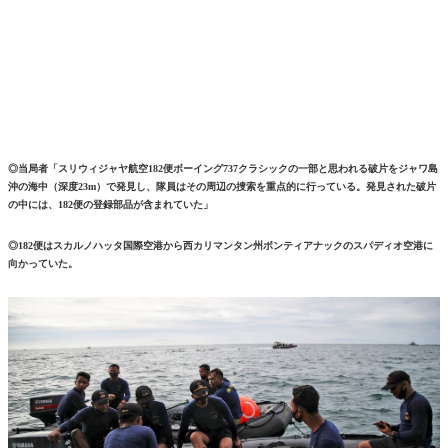
◎当局者「スリウィジャヤ航空182便ボーイング737クラシックの一部と思われる破片をジャワ島
沖の海中（深度23m）で発見し、隊員はその周辺の捜索を重点的に行っている。発見された破片
の中には、182便の登録部品が含まれていた」
◎182便はスカルノハッタ国際空港から西カリマンタン州ボンティアナックのスパディオ空港に
向かっていた。