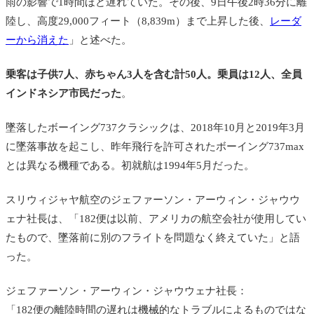
雨の影響で1時間ほど遅れていた。その後、9日午後2時36分に離
陸し、高度29,000フィート（8,839m）まで上昇した後、
レーダ
ーから消えた
」と述べた。
乗客は子供7人、赤ちゃん3人を含む計50人。乗員は12人、全員
インドネシア市民だった
。
墜落したボーイング737クラシックは、2018年10月と2019年3月
に墜落事故を起こし、昨年飛行を許可されたボーイング737max
とは異なる機種である。初就航は1994年5月だった。
スリウィジャヤ航空のジェファーソン・アーウィン・ジャウウ
ェナ社長は、「182便は以前、アメリカの航空会社が使用してい
たもので、墜落前に別のフライトを問題なく終えていた」と語
った。
ジェファーソン・アーウィン・ジャウウェナ社長：
「182便の離陸時間の遅れは機械的なトラブルによるものではな