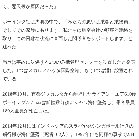
く、悪天候が原因だった」
ボーイング社は声明の中で、「
私たちの思いは乗客と乗務員、
そしてその家族にあります。私たちは航空会社の顧客と連絡を
取り、この困難な状況に直面した関係者をサポートします
」と
述べた。
当局は事故に対処する2つの危機管理センターを設置したと発表
した。1つはスカルノハッタ国際空港、もう1つは港に設置され
ている。
2018年10月、首都ジャカルタから離陸したライアン・エア610便
ボーイング737maxは離陸数分後にジャワ海に墜落し、乗客乗員
189人全員が死亡した。
2014年12月にはインドネシアのスラバヤ発シンガポール行きの
飛行機が海に墜落（死者162人）。1997年にも同様の事故で234