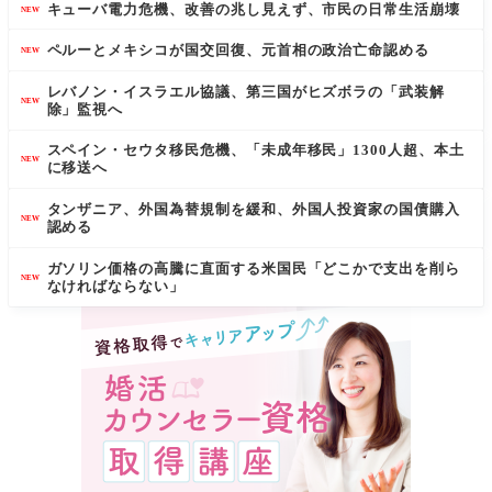
キューバ電力危機、改善の兆し見えず、市民の日常生活崩壊
NEW
ペルーとメキシコが国交回復、元首相の政治亡命認める
NEW
レバノン・イスラエル協議、第三国がヒズボラの「武装解
NEW
除」監視へ
スペイン・セウタ移民危機、「未成年移民」1300人超、本土
NEW
に移送へ
タンザニア、外国為替規制を緩和、外国人投資家の国債購入
NEW
認める
ガソリン価格の高騰に直面する米国民「どこかで支出を削ら
NEW
なければならない」