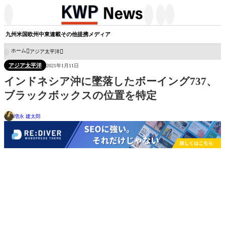




九州
米国
欧州
中東
連載
その他
提携メディア
ホーム
アジア太平洋

アジア太平洋
2021年1月11日
インドネシア沖に墜落したボーイング737、
ブラックボックスの位置を特定
増永 建太郎