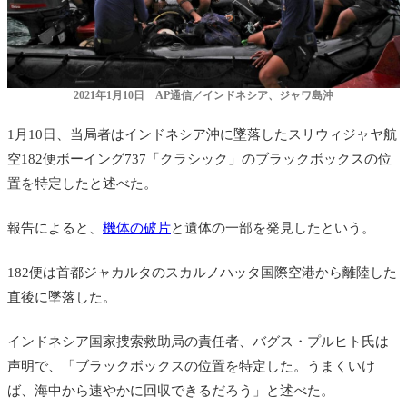
2021年1月10日 AP通信／インドネシア、ジャワ島沖
1月10日、当局者はインドネシア沖に墜落したスリウィジャヤ航
空182便ボーイング737「クラシック」のブラックボックスの位
置を特定したと述べた。
報告によると、
機体の破片
と遺体の一部を発見したという。
182便は首都ジャカルタのスカルノハッタ国際空港から離陸した
直後に墜落した。
インドネシア国家捜索救助局の責任者、バグス・プルヒト氏は
声明で、「ブラックボックスの位置を特定した。うまくいけ
ば、海中から速やかに回収できるだろう」と述べた。