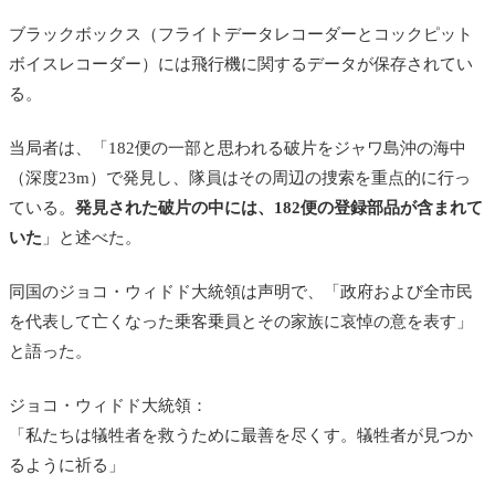
ブラックボックス（フライトデータレコーダーとコックピット
ボイスレコーダー）には飛行機に関するデータが保存されてい
る。
当局者は、「182便の一部と思われる破片をジャワ島沖の海中
（深度23m）で発見し、隊員はその周辺の捜索を重点的に行っ
ている。
発見された破片の中には、182便の登録部品が含まれて
いた
」と述べた。
同国のジョコ・ウィドド大統領は声明で、「政府および全市民
を代表して亡くなった乗客乗員とその家族に哀悼の意を表す」
と語った。
ジョコ・ウィドド大統領：
「私たちは犠牲者を救うために最善を尽くす。犠牲者が見つか
るように祈る」