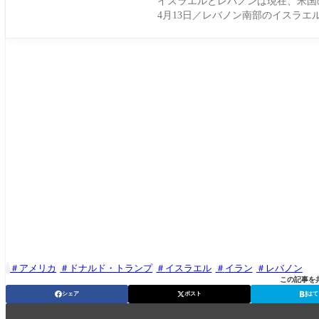
イスラエルとレバノンは現在、米国の
4月13日／レバノン南部のイスラエ
アメリカ
ドナルド・トランプ
イスラエル
イラン
レバノン

この記事を
シェア
ポスト
はて