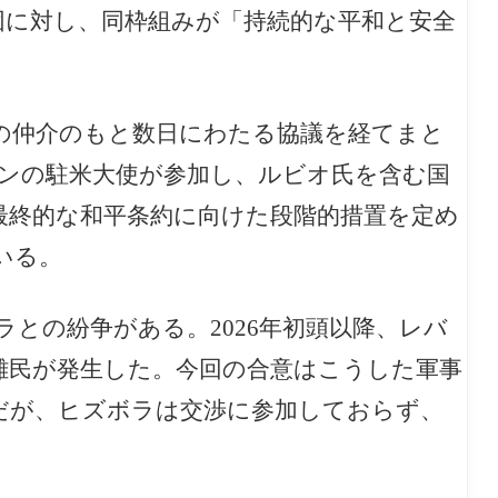
記者団に対し、同枠組みが「持続的な平和と安全
の仲介のもと数日にわたる協議を経てまと
ンの駐米大使が参加し、ルビオ氏を含む国
最終的な和平条約に向けた段階的措置を定め
いる。
との紛争がある。2026年初頭以降、レバ
難民が発生した。今回の合意はこうした軍事
だが、ヒズボラは交渉に参加しておらず、
。