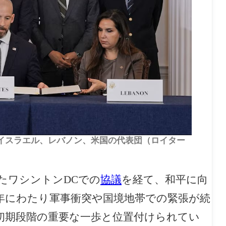
ス、イスラエル、レバノン、米国の代表団（ロイター
たワシントンDCでの
協議
を経て、和平に向
年にわたり軍事衝突や国境地帯での緊張が続
初期段階の重要な一歩と位置付けられてい