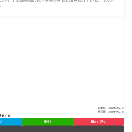
仲介で南部地域の管理体制を巡る協議を続けている。 2026年
ル
公開日：
2026年6月27日
更新日：
2026年6月27日
共有する
ブ
送る
あとで読む