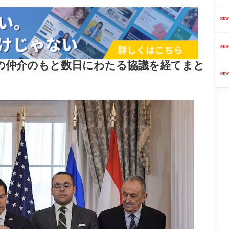
NEW
NEW
の仲介のもと数日にわたる協議を経てまと
NEW