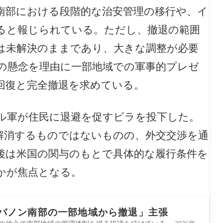
南部における段階的な治安管理の移行や、イ
ると報じられている。ただし、撤退の範囲
は未解決のままであり、大きな調整が必要
の懸念を理由に一部地域での軍事的プレゼ
回復と完全撤退を求めている。
エル軍が住民に退避を促すビラを投下した。
解消するものではないものの、外交交渉を通
後は米国の関与のもとで具体的な履行条件を
かが焦点となる。
バノン南部の一部地域から撤退」主張