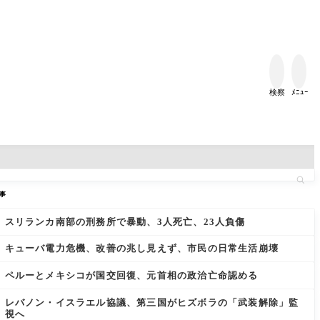


検察
ﾒﾆｭｰ
事
スリランカ南部の刑務所で暴動、3人死亡、23人負傷
キューバ電力危機、改善の兆し見えず、市民の日常生活崩壊
ペルーとメキシコが国交回復、元首相の政治亡命認める
レバノン・イスラエル協議、第三国がヒズボラの「武装解除」監
視へ