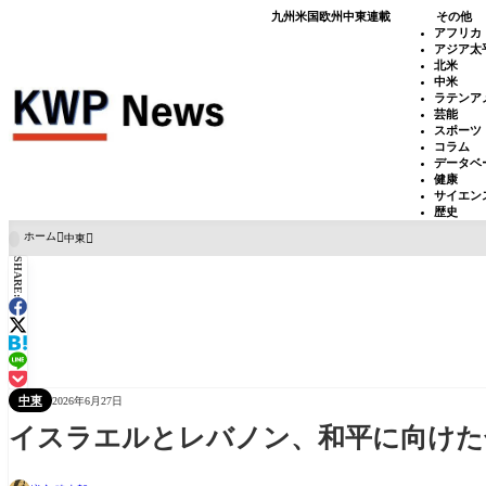
九州
米国
欧州
中東
連載
その他
アフリカ
アジア太
北米
中米
ラテンア
芸能
スポーツ
コラム
データベ
健康
サイエン
歴史
ホーム
中東

SHARE:
中東
2026年6月27日
イスラエルとレバノン、和平に向けた