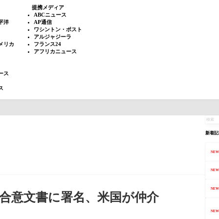
提携メディア
ABCニュース
平洋
AP通信
ワシントン・ポスト
アルジャジーラ
メリカ
フランス24
アフリカニュース
ース
ス
新着記
NEW
NEW
NEW
合意文書に署名、米国が仲介
NEW