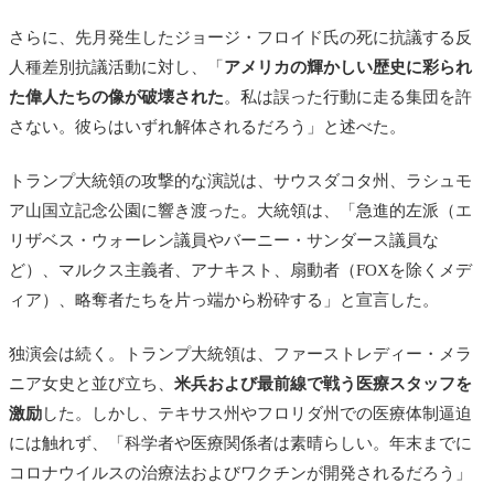
さらに、先月発生したジョージ・フロイド氏の死に抗議する反
人種差別抗議活動に対し、「
アメリカの輝かしい歴史に彩られ
た偉人たちの像が破壊された
。私は誤った行動に走る集団を許
さない。彼らはいずれ解体されるだろう」と述べた。
トランプ大統領の攻撃的な演説は、サウスダコタ州、ラシュモ
ア山国立記念公園に響き渡った。大統領は、「急進的左派（エ
リザベス・ウォーレン議員やバーニー・サンダース議員な
ど）、マルクス主義者、アナキスト、扇動者（FOXを除くメデ
ィア）、略奪者たちを片っ端から粉砕する」と宣言した。
独演会は続く。トランプ大統領は、ファーストレディー・メラ
ニア女史と並び立ち、
米兵および最前線で戦う医療スタッフを
激励
した。しかし、テキサス州やフロリダ州での医療体制逼迫
には触れず、「科学者や医療関係者は素晴らしい。年末までに
コロナウイルスの治療法およびワクチンが開発されるだろう」