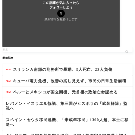
この記事が気に入ったら
フォローしよう
最新情報をお届けします
新着記事
スリランカ南部の刑務所で暴動、3人死亡、23人負傷
NEW
キューバ電力危機、改善の兆し見えず、市民の日常生活崩壊
NEW
ペルーとメキシコが国交回復、元首相の政治亡命認める
NEW
レバノン・イスラエル協議、第三国がヒズボラの「武装解除」監
視へ
スペイン・セウタ移民危機、「未成年移民」1300人超、本土に移
送へ