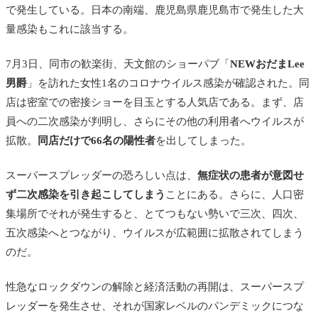
で発生している。日本の南端、鹿児島県鹿児島市で発生した大
量感染もこれに該当する。
7月3日、同市の歓楽街、天文館のショーパブ「
NEWおだまLee
男爵
」を訪れた女性1名のコロナウイルス感染が確認された。同
店は密室での密接ショーを目玉とする人気店である。まず、店
員への二次感染が判明し、さらにその他の利用者へウイルスが
拡散。
同店だけで66名の陽性者
を出してしまった。
スーパースプレッダーの恐ろしい点は、
無症状の患者が意図せ
ず二次感染を引き起こしてしまう
ことにある。さらに、人口密
集場所でそれが発生すると、とてつもない勢いで三次、四次、
五次感染へとつながり、ウイルスが広範囲に拡散されてしまう
のだ。
性急なロックダウンの解除と経済活動の再開は、スーパースプ
レッダーを発生させ、それが国家レベルのパンデミックにつな