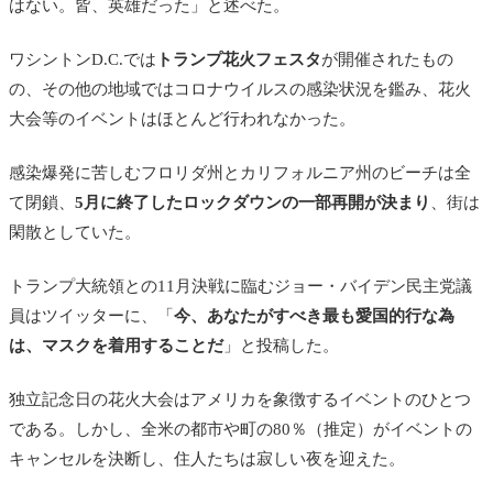
はない。皆、英雄だった」と述べた。
ワシントンD.C.では
トランプ花火フェスタ
が開催されたもの
の、その他の地域ではコロナウイルスの感染状況を鑑み、花火
大会等のイベントはほとんど行われなかった。
感染爆発に苦しむフロリダ州とカリフォルニア州のビーチは全
て閉鎖、
5月に終了したロックダウンの一部再開が決まり
、街は
閑散としていた。
トランプ大統領との11月決戦に臨むジョー・バイデン民主党議
員はツイッターに、「
今、あなたがすべき最も愛国的行な為
は、マスクを着用することだ
」と投稿した。
独立記念日の花火大会はアメリカを象徴するイベントのひとつ
である。しかし、全米の都市や町の80％（推定）がイベントの
キャンセルを決断し、住人たちは寂しい夜を迎えた。