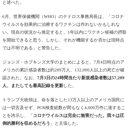
と述べた。
6月、世界保健機関（WHO）のテドロス事務局長は、「コロナ
ウイルスを効果的に治療するワクチンは作れないかもしれな
い。現在の状況から推定すると、1年以内にワクチン候補の摂取
を開始できると思う。しかし、それが機能するか否かは現時点
では不明である」と警告した。
ジョンズ・ホプキンズ大学のまとめによると、7月4日時点のア
メリカの累計感染者数は約289万人、132,000人以上の死亡が確
認された。なお、
7月3日の24時間当たり新規感染者数は57,209
人、またしても最高記録を更新
した。
トランプ大統領は、命を落とした13万人以上のアメリカ国民に
は一切言及せず、PCR検査総数が間もなく4,000万件に達するこ
とを誇示し、「
コロナウイルスは完全に無害だった。我々は圧
倒的勝利を収めるだろう
」と主張した。