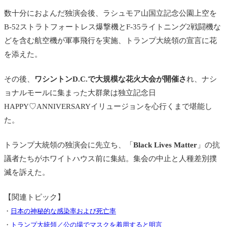
数十分におよんだ独演会後、ラシュモア山国立記念公園上空を
B-52ストラトフォートレス爆撃機とF-35ライトニング2戦闘機な
どを含む航空機が軍事飛行を実施、トランプ大統領の宣言に花
を添えた。
その後、
ワシントンD.C.で大規模な花火大会が開催さ
れ、ナシ
ョナルモールに集まった大群衆は独立記念日
HAPPY♡ANNIVERSARYイリュージョンを心行くまで堪能し
た。
トランプ大統領の独演会に先立ち、「
Black Lives Matter
」の抗
議者たちがホワイトハウス前に集結。集会の中止と人種差別撲
滅を訴えた。
【関連トピック】
・
日本の神秘的な感染率および死亡率
・
トランプ大統領／公の場でマスクを着用すると明言