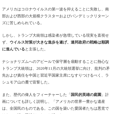
アメリカはコロナウイルスの第一波を抑えることに失敗し、南
部および西部の大規模クラスターおよびパンデミックリターン
ズに苦しめられている。
しかし、トランプ大統領は感染者が急増している現実を直視せ
ず、
ウイルス対策が大きな進歩を遂げ、連邦政府の戦略は順調
に進んでいる
と主張した。
ナショナリズムへのアピールで保守層を扇動することに熱心な
トランプ大統領は、2020年11月の大統領選挙に向け、批判の矛
先および責任を中国と習近平国家主席になすりつけるべく、ラ
シュモア山の麓で宣誓した。
また、歴代の偉人をフィーチャーした「
国民的英雄の庭園
」計
画についても詳しく説明し、「アメリカの世界一豊かな遺産
は、全国民のものである。この国を築いた愛国者たちは悪党で