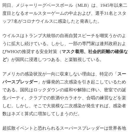
同日、メジャーリーグベースボール（MLB）は、1945年以来二
度目となるオールスターゲームの中止および、選手31名とスタ
ッフ7名がコロナウイルスに感染したと発表した。
ウイルスはトランプ大統領の自画自賛スピーチを嘲笑うかのよ
うに拡大し続けている。しかし、一部の専門家は連邦政府およ
びWHOの推奨する安全対策（
マスク着用、社会的距離の確保な
ど
）が国民に浸透しつつある、と楽観視している。
アメリカの感染状況が一向に収束しない理由は、特定の「
スー
パースプレッダー
」が爆発的二次感染を引き起こしているため
である。国民はロックダウンの緩和や解除に伴い、密室での誕
生パーティ、クラブでの飲酒やカラオケ、合唱の練習などを楽
しむ。しかし、そこで大規模な二次感染が発生すれば、感染者
数はネズミ算式に増加してしまうのだ。
超拡散イベントと恐れられるスーパースプレッダーは世界各地