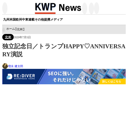




九州
米国
欧州
中東
連載
その他
提携メディア
ホーム
北米

北米
2020年7月5日
独立記念日／トランプHAPPY♡ANNIVERSA
RY演説
増永 建太郎