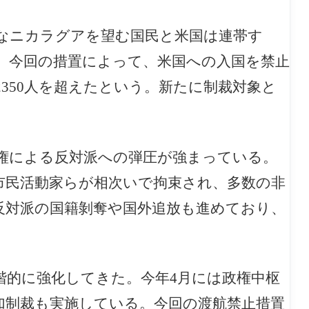
なニカラグアを望む国民と米国は連帯す
。今回の措置によって、米国への入国を禁止
350人を超えたという。新たに制裁対象と
政権による反対派への弾圧が強まっている。
市民活動家らが相次いで拘束され、多数の非
反対派の国籍剝奪や国外追放も進めており、
階的に強化してきた。今年4月には政権中枢
加制裁も実施している。今回の渡航禁止措置