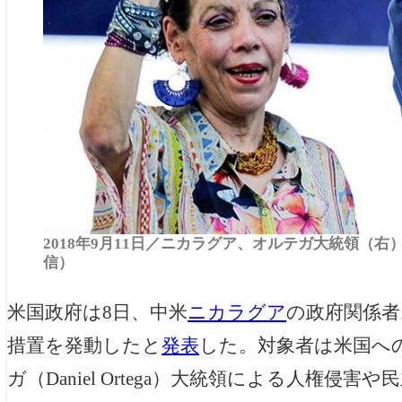
2018年9月11日／ニカラグア、オルテガ大統領（右）と
信）
米国政府は8日、中米
ニカラグア
の政府関係者
措置を発動したと
発表
した。対象者は米国へ
ガ（Daniel Ortega）大統領による人権