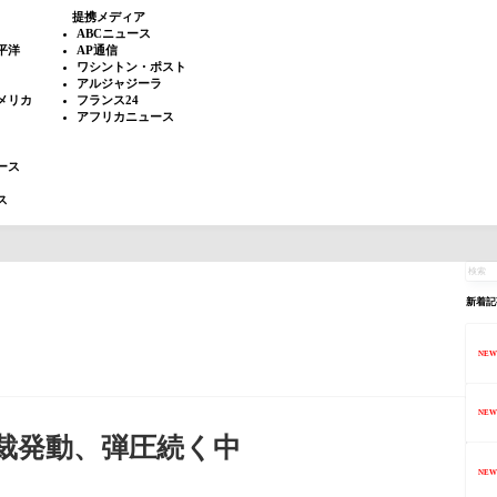
提携メディア
ABCニュース
平洋
AP通信
ワシントン・ポスト
アルジャジーラ
メリカ
フランス24
アフリカニュース
ース
ス
新着記
NEW
NEW
裁発動、弾圧続く中
NEW