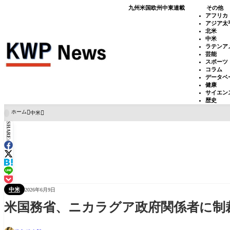
九州
米国
欧州
中東
連載
その他
アフリカ
アジア太
北米
中米
ラテンア
芸能
スポーツ
コラム
データベ
健康
サイエン
歴史
ホーム
中米

SHARE:
中米
2026年6月9日
米国務省、ニカラグア政府関係者に制