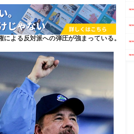
NEW
NEW
政権による反対派への弾圧が強まっている。
NEW
NEW