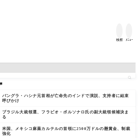


検察
ﾒﾆｭｰ
事
バングラ・ハシナ元首相が亡命先のインドで演説、支持者に結束
呼びかけ
ブラジル大統領選、フラビオ・ボルソナロ氏の副大統領候補決ま
る
米国、メキシコ麻薬カルテルの首領に2500万ドルの懸賞金、制裁
強化