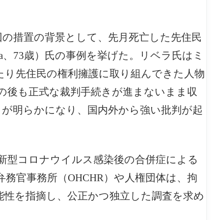
、今回の措置の背景として、先月死亡した先住民
vera、73歳）氏の事例を挙げた。リベラ氏はミ
たり先住民の権利擁護に取り組んできた人物
その後も正式な裁判手続きが進まないまま収
とが明らかになり、国内外から強い批判が起
新型コロナウイルス感染後の合併症による
務官事務所（OHCHR）や人権団体は、拘
能性を指摘し、公正かつ独立した調査を求め