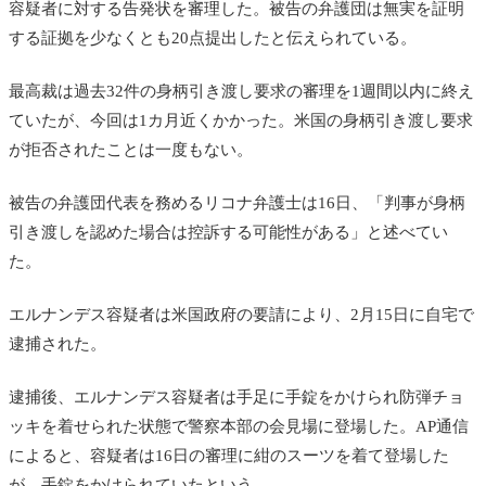
容疑者に対する告発状を審理した。被告の弁護団は無実を証明
する証拠を少なくとも20点提出したと伝えられている。
最高裁は過去32件の身柄引き渡し要求の審理を1週間以内に終え
ていたが、今回は1カ月近くかかった。米国の身柄引き渡し要求
が拒否されたことは一度もない。
被告の弁護団代表を務めるリコナ弁護士は16日、「判事が身柄
引き渡しを認めた場合は控訴する可能性がある」と述べてい
た。
エルナンデス容疑者は米国政府の要請により、2月15日に自宅で
逮捕された。
逮捕後、エルナンデス容疑者は手足に手錠をかけられ防弾チョ
ッキを着せられた状態で警察本部の会見場に登場した。AP通信
によると、容疑者は16日の審理に紺のスーツを着て登場した
が、手錠をかけられていたという。