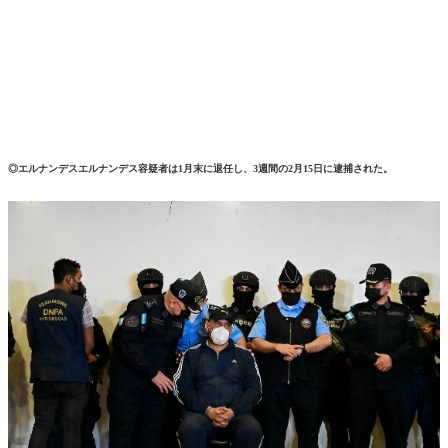
◎エルナンデスエルナンデス容疑者は1月末に退任し、3週間の2月15日に逮捕された。