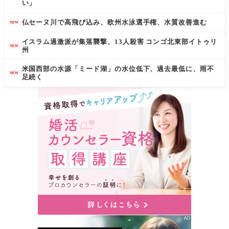
い」
仏セーヌ川で高飛び込み、欧州水泳選手権、水質改善進む
NEW
イスラム過激派が集落襲撃、13人殺害 コンゴ北東部イトゥリ
NEW
州
米国西部の水源「ミード湖」の水位低下、過去最低に、雨不
NEW
足続く