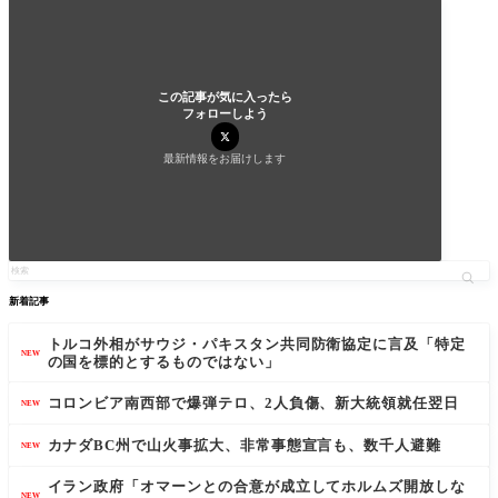
この記事が気に入ったら
フォローしよう
最新情報をお届けします
新着記事
トルコ外相がサウジ・パキスタン共同防衛協定に言及「特定
NEW
の国を標的とするものではない」
コロンビア南西部で爆弾テロ、2人負傷、新大統領就任翌日
NEW
カナダBC州で山火事拡大、非常事態宣言も、数千人避難
NEW
イラン政府「オマーンとの合意が成立してホルムズ開放しな
NEW