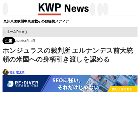




九州
米国
欧州
中東
連載
その他
提携メディア
ホーム
中米

中米
2022年3月17日
ホンジュラスの裁判所 エルナンデス前大統
領の米国への身柄引き渡しを認める
増永 建太郎