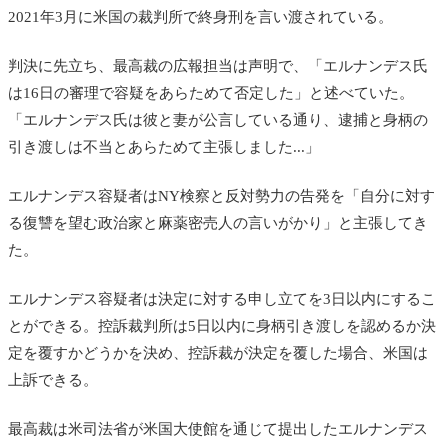
2021年3月に米国の裁判所で終身刑を言い渡されている。
判決に先立ち、最高裁の広報担当は声明で、「エルナンデス氏
は16日の審理で容疑をあらためて否定した」と述べていた。
「エルナンデス氏は彼と妻が公言している通り、逮捕と身柄の
引き渡しは不当とあらためて主張しました...」
エルナンデス容疑者はNY検察と反対勢力の告発を「自分に対す
る復讐を望む政治家と麻薬密売人の言いがかり」と主張してき
た。
エルナンデス容疑者は決定に対する申し立て
を3日以内にするこ
とができる。
控訴裁判所は5日以内に身柄引き渡しを認めるか決
定を覆すかどうかを決め、控訴裁が決定を覆した場合、米国は
上訴できる。
最高裁は米司法省が米国大使館を通じて提出したエルナンデス