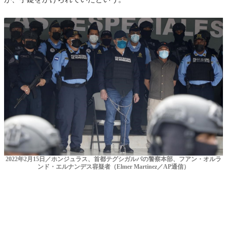
2022年2月15日／ホンジュラス、首都テグシガルパの警察本部、フアン・オルラ
ンド・エルナンデス容疑者（Elmer Martinez／AP通信）