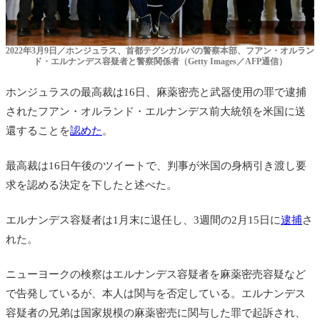
2022年3月9日／ホンジュラス、首都テグシガルパの警察本部、フアン・オルラン
ド・エルナンデス容疑者と警察関係者（Getty Images／AFP通信）
ホンジュラスの最高裁は16日、麻薬密売と
武器使用の罪で逮捕
された
フアン・オルランド・エルナンデス前大統領を米国に送
還することを
認めた
。
最高裁は16日午後のツイートで、判事が米国の身柄引き渡し要
求を認める決定を下したと述べた。
エルナンデス容疑者は1月末に退任し、3週間の2月15日に
逮捕
さ
れた。
ニューヨークの検察はエルナンデス容疑者を麻薬密売容疑など
で告発しているが、本人は関与を否定している。エルナンデス
容疑者の兄弟は国家規模の麻薬密売に関与した罪で起訴され、