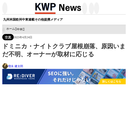




九州
米国
欧州
中東
連載
その他
提携メディア
ホーム
中米

中米
2025年4月24日
ドミニカ・ナイトクラブ屋根崩落、原因いま
だ不明、オーナーが取材に応じる
増永 建太郎