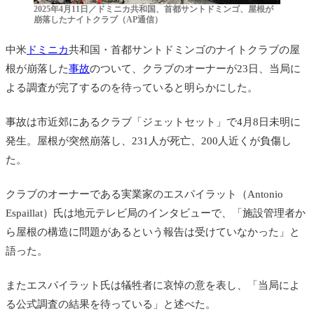
2025年4月11日／ドミニカ共和国、首都サントドミンゴ、屋根が
崩落したナイトクラブ（AP通信）
中米
ドミニカ
共和国・首都サントドミンゴのナイトクラブの屋
根が崩落した
事故
のついて、クラブのオーナーが23日、当局に
よる調査が完了するのを待っていると明らかにした。
事故は市近郊にあるクラブ「ジェットセット」で4月8日未明に
発生。屋根が突然崩落し、231人が死亡、200人近くが負傷し
た。
クラブのオーナーである実業家のエスパイラット（Antonio
Espaillat）氏は地元テレビ局のインタビューで、「施設管理者か
ら屋根の構造に問題があるという報告は受けていなかった」と
語った。
またエスパイラット氏は犠牲者に哀悼の意を表し、「当局によ
る公式調査の結果を待っている」と述べた。