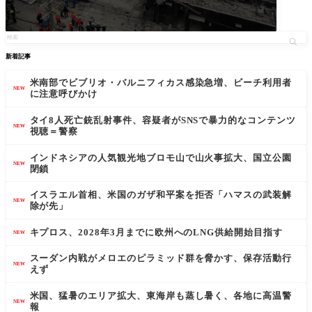
新着記事
米南部でビブリオ・バルニフィカス感染急増、ビーチ利用者
NEW
に注意呼びかけ
タイ8人死亡銃乱射事件、容疑者がSNSで暴力的なコンテンツ
NEW
視聴＝警察
インドネシアの人気観光地ブロモ山で山火事拡大、国立公園
NEW
閉鎖
イスラエル首相、米国のガザ和平案を拒否「ハマスの武装解
NEW
除が先」
キプロス、2028年3月までに欧州へのLNG供給開始目指す
NEW
スーダン内戦がメロエのピラミッド群を脅かす、保存活動行
NEW
えず
米国、猛暑のエリア拡大、東海岸も蒸し暑く、各地に高温警
NEW
報