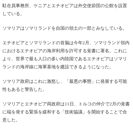
駐在員事務所、ケニアとエチオピアは外交使節団の公館を設置
している。
ソマリアはソマリランドを自国の領土の一部とみなしている。
エチオピアとソマリランドの首脳は今年2月、ソマリランド領内
におけるエチオピアの海岸利用を許可する覚書に署名。これに
より、世界で最も人口の多い内陸国であるエチオピアはソマリ
ランドの海岸線に海軍基地を建設できるようになった。
ソマリア政府はこれに激怒し、「最悪の事態」に発展する可能
性もあると警告した。
ソマリアとエチオピア両政府は11日、トルコの仲介で2月の覚書
に端を発する緊張を緩和する「技術協議」を開始することで合
意した。