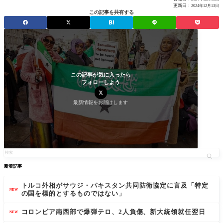
更新日：
2024年12月13日
この記事を共有する
この記事が気に入ったら
フォローしよう
最新情報をお届けします
新着記事
トルコ外相がサウジ・パキスタン共同防衛協定に言及「特定
NEW
の国を標的とするものではない」
コロンビア南西部で爆弾テロ、2人負傷、新大統領就任翌日
NEW