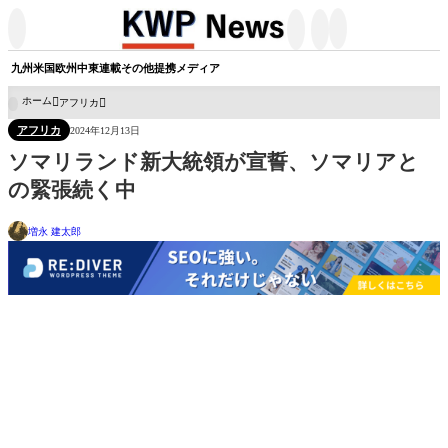




九州
米国
欧州
中東
連載
その他
提携メディア
ホーム
アフリカ

アフリカ
2024年12月13日
ソマリランド新大統領が宣誓、ソマリアと
の緊張続く中
増永 建太郎