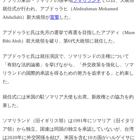
アフリカ東部・ソマリアの係争地
ソマリランド
で12日、大統領
就任式が行われ、アブドゥラヒ（Abdirahman Mohamed
Abdullahi）新大統領が
宣誓
した。
アブドゥラヒ氏は先月の選挙で再選を目指した
アブディ（Muse
Bihi Abdi）前
大統領を破り、第6代大統領に就任した。
アブドゥラヒ氏は就任演説で、ソマリランドの主権について
「有効な法的論拠」を挙げながら、「外交政策を強化し、ソマ
リランドの国際的承認を得るための努力を追求する」と約束し
た。
就任式には米国の駐ソマリア大使も出席。新政権との協力を約
束した。
ソマリランド（旧イギリス領
）は1991年にソマリア（旧イタリ
ア領）から独立。
国連は同国の独立を承認していないが、台湾
は2020年に外交関係を結び、米国を含む10カ国がハルゲイサに