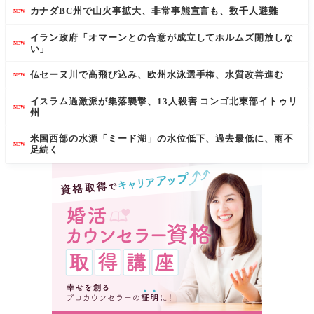
カナダBC州で山火事拡大、非常事態宣言も、数千人避難
NEW
イラン政府「オマーンとの合意が成立してホルムズ開放しな
NEW
い」
仏セーヌ川で高飛び込み、欧州水泳選手権、水質改善進む
NEW
イスラム過激派が集落襲撃、13人殺害 コンゴ北東部イトゥリ
NEW
州
米国西部の水源「ミード湖」の水位低下、過去最低に、雨不
NEW
足続く