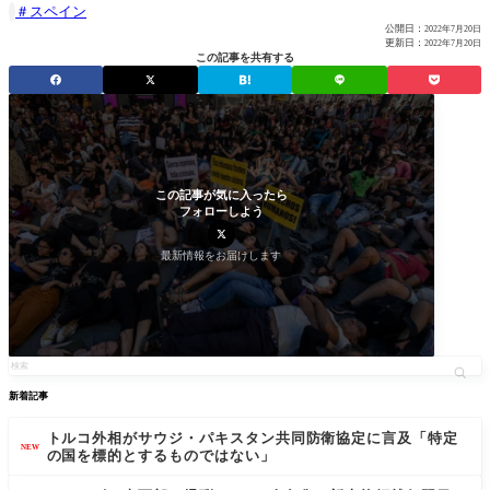
スペイン

公開日：
2022年7月20日
更新日：
2022年7月20日
この記事を共有する
この記事が気に入ったら
フォローしよう
最新情報をお届けします
新着記事
トルコ外相がサウジ・パキスタン共同防衛協定に言及「特定
NEW
の国を標的とするものではない」