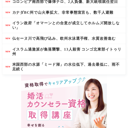
コロンビア南西部で爆弾テロ、2人負傷、新大統領就任翌日
NEW
カナダBC州で山火事拡大、非常事態宣言も、数千人避難
NEW
イラン政府「オマーンとの合意が成立してホルムズ開放しな
NEW
い」
仏セーヌ川で高飛び込み、欧州水泳選手権、水質改善進む
NEW
イスラム過激派が集落襲撃、13人殺害 コンゴ北東部イトゥリ
NEW
州
米国西部の水源「ミード湖」の水位低下、過去最低に、雨不
NEW
足続く