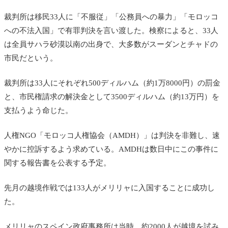
裁判所は移民33人に「不服従」「公務員への暴力」「モロッコ
への不法入国」で有罪判決を言い渡した。検察によると、33人
は全員サハラ砂漠以南の出身で、大多数がスーダンとチャドの
市民だという。
裁判所は33人にそれぞれ500ディルハム（約1万8000円）の罰金
と、市民権請求の解決金として3500ディルハム（約13万円）を
支払うよう命じた。
人権NGO「モロッコ人権協会（AMDH）」は判決を非難し、速
やかに控訴するよう求めている。AMDHは数日中にこの事件に
関する報告書を公表する予定。
先月の越境作戦では133人がメリリャに入国することに成功し
た。
メリリャのスペイン政府事務所は当時、約2000人が越境を試み