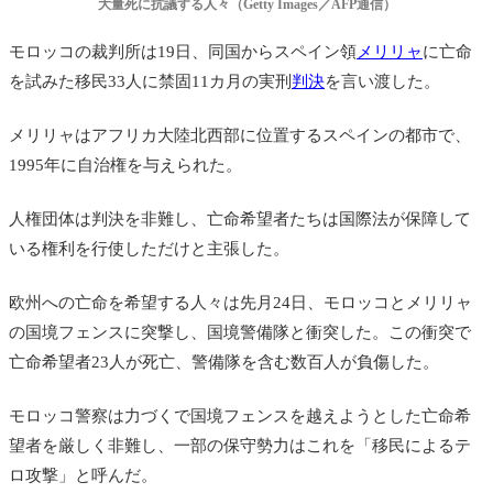
大量死に抗議する人々（Getty Images／AFP通信）
モロッコの裁判所は19日、同国からスペイン領
メリリャ
に亡命
を試みた移民33人に禁固11カ月の実刑
判決
を言い渡した。
メリリャはアフリカ大陸北西部に位置する
スペイン
の都市で、
1995年に自治権を与えられた。
人権団体は判決を非難し、亡命希望者たちは国際法が保障して
いる権利を行使しただけと主張した。
欧州への亡命を希望する人々は先月24日、モロッコとメリリャ
の国境フェンスに突撃し、国境警備隊と衝突した。この衝突で
亡命希望者23人が死亡、警備隊を含む数百人が負傷した。
モロッコ警察は力づくで国境フェンスを越えようとした亡命希
望者を厳しく非難し、一部の保守勢力はこれを「移民によるテ
ロ攻撃」と呼んだ。