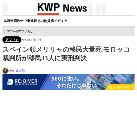




九州
米国
欧州
中東
連載
その他
提携メディア
ホーム
アフリカ

アフリカ
2022年7月20日
スペイン領メリリャの移民大量死 モロッコ
裁判所が移民33人に実刑判決
増永 建太郎