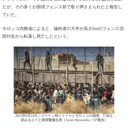
たが、その多くが国境フェンス前で取り押さえられたと報告し
ていた。
モロッコ内務省によると、犠牲者の大半が高さ6mのフェンス頂
部付近から転落し死亡したという。
2022年6月24日／スペイン領メリリャとモロッコの国境、亡命を
試みる人々と国境警備当局（Javier Bernardo／AP通信）