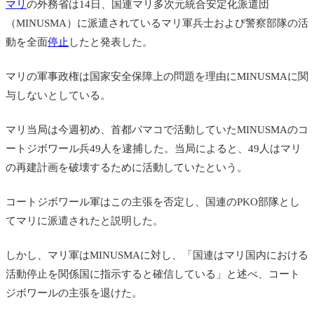
マリ
の外務省は14日、
国連マリ多次元統合安定化派遣団
（MINUSMA）に派遣されているマリ軍兵士および警察部隊の活
動を全面
停止
したと発表した。
マリの軍事政権は国家安全保障上の問題を理由に
MINUSMAに関
与しないとしている。
マリ当局は今週初め、首都バマコで活動していた
MINUSMAのコ
ートジボワール兵49人を逮捕した。当局によると、49人はマリ
の再建計画を破壊するために活動していたという。
コートジボワール軍はこの主張を否定し、国連のPKO部隊とし
てマリに派遣されたと説明した。
しかし、マリ軍は
MINUSMAに対し、「国連はマリ国内における
活動停止を関係国に指示すると確信している」と述べ、コート
ジボワールの主張を退けた。