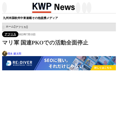




九州
米国
欧州
中東
連載
その他
提携メディア
ホーム
アフリカ

アフリカ
2022年7月15日
マリ軍 国連PKOでの活動全面停止
増永 建太郎