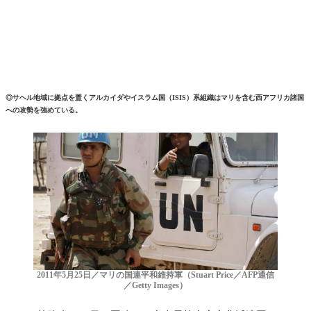
◎サヘル地域に拠点を置くアルカイダやイスラム国（ISIS）系組織はマリを含む西アフリカ諸国
への攻勢を強めている。
2011年5月25日／マリの国連平和維持軍（Stuart Price／AFP通信
／Getty Images）