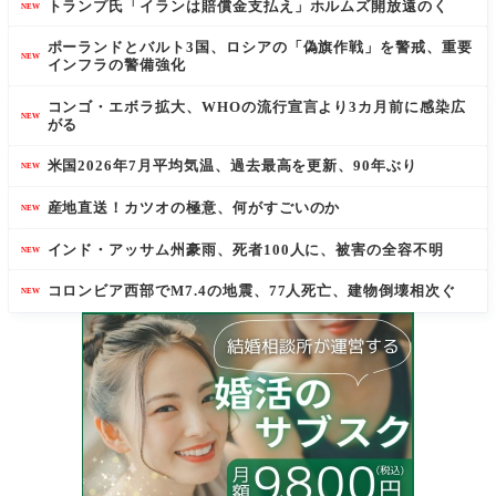
トランプ氏「イランは賠償金支払え」ホルムズ開放遠のく
NEW
ポーランドとバルト3国、ロシアの「偽旗作戦」を警戒、重要
NEW
インフラの警備強化
コンゴ・エボラ拡大、WHOの流行宣言より3カ月前に感染広
NEW
がる
米国2026年7月平均気温、過去最高を更新、90年ぶり
NEW
産地直送！カツオの極意、何がすごいのか
NEW
インド・アッサム州豪雨、死者100人に、被害の全容不明
NEW
コロンビア西部でM7.4の地震、77人死亡、建物倒壊相次ぐ
NEW