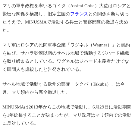
マリの軍事政権を率いるゴイタ
（Assimi Goita）
大佐はロシアと
緊密な関係を構築し、旧宗主国の
フランス
との関係を断ち切っ
たうえで、MINUSMAで活動する兵士と警察部隊の撤退を決め
た。
マリ軍はロシアの民間軍事企業「ワグネル（Wagner）」と契約
を結び、サハラ砂漠以南のサヘル地域で活動するジハード組織
を取り締まるとしている。ワグネルは
ジハード主義者だけでな
く民間人も虐殺したと告発されている。
サヘル地域で活動する欧州の部隊「タクバ（Takuba）」は今
月、マリ領内から完全撤退した。
MINUSMAは
2013年からこの地域で活動し、6月29日に活動期間
を1年延長することが決まったが、マリ政府はマリ領内での活動
に反対している。