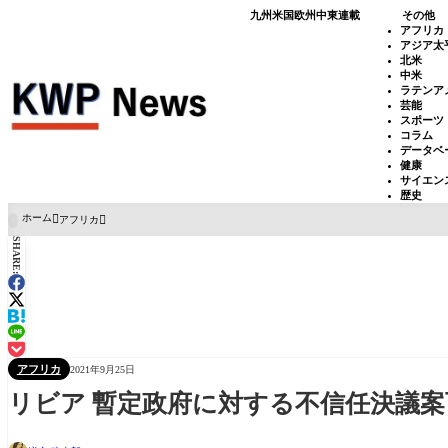
九州
米国
欧州
中東
連載
その他
アフリカ
アジア太
北米
中米
ラテンア
芸能
スポーツ
コラム
データベ
健康
サイエン
歴史
ホーム
アフリカ

SHARE:
アフリカ
2021年9月25日
リビア 暫定政府に対する不信任決議案