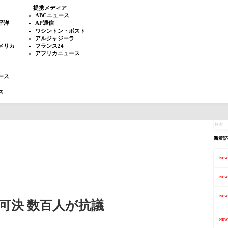
提携メディア
ABCニュース
平洋
AP通信
ワシントン・ポスト
アルジャジーラ
メリカ
フランス24
アフリカニュース
ース
ス
新着記
NEW
NEW
NEW
可決 数百人が抗議
NEW