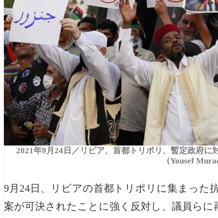
2021年9月24日／リビア、首都トリポリ、暫定政府
（Yousef Mu
9月24日、リビアの首都トリポリに集まった
案が可決されたことに強く反対し、議員らに再