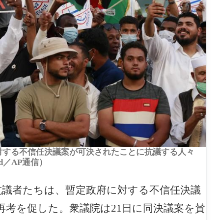
に対する不信任決議案が可決されたことに抗議する人々
rad／AP通信）
抗議者たちは、暫定政府に対する不信任決議
考を促した。衆議院は21日に同決議案を賛