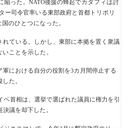
陥った。NATO後援の蜂起でカダフィは討
ター司令官率いる東部政府と首都トリポリ
な国のひとつになった。
されている。しかし、東部に本拠を置く衆議
ないことを示した。
ア軍における自分の役割を3カ月間停止する
唆した。
イベ首相は、選挙で選ばれた議員に権力を引
任決議を却下した。