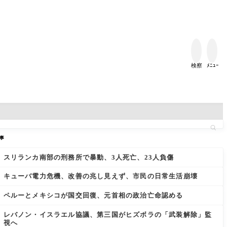


検察
ﾒﾆｭｰ
事
スリランカ南部の刑務所で暴動、3人死亡、23人負傷
キューバ電力危機、改善の兆し見えず、市民の日常生活崩壊
ペルーとメキシコが国交回復、元首相の政治亡命認める
レバノン・イスラエル協議、第三国がヒズボラの「武装解除」監
視へ