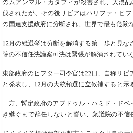
のムアンマル・カダフィが殺害され、大混乱に
伐されたが、その後リビアはハリファ・ヒフ
の国連支援政府に分断され、世界で最も危険
12月の総選挙は分断を解消する第一歩と見な
院の不信任決議案可決は緊張が解消されてい
東部政府のヒフター司令官は22日、自称リビ
と発表し、12月の大統領選に立候補すると示
一方、暫定政府のアブドゥル・ハミド・ドベ
き継ぐまで辞任しないと誓い、衆議院の不信