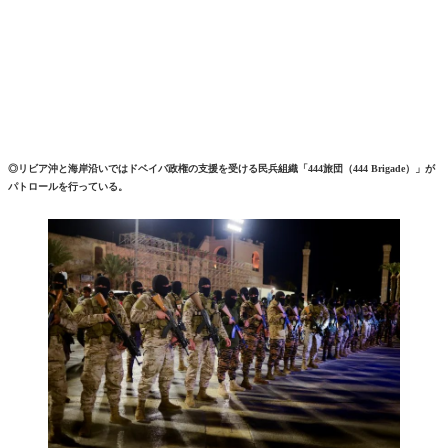
◎リビア沖と海岸沿いではドベイバ政権の支援を受ける民兵組織「444旅団（444 Brigade）」が
パトロールを行っている。