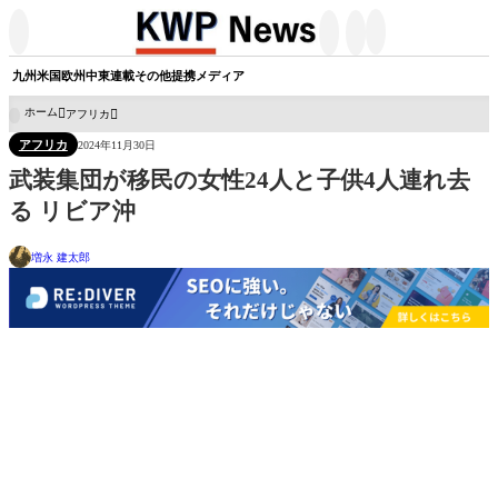




九州
米国
欧州
中東
連載
その他
提携メディア
ホーム
アフリカ

アフリカ
2024年11月30日
武装集団が移民の女性24人と子供4人連れ去
る リビア沖
増永 建太郎