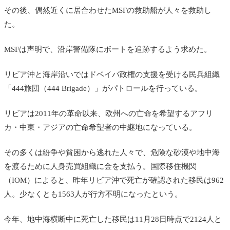
その後、偶然近くに居合わせたMSFの救助船が人々を救助し
た。
MSFは声明で、沿岸警備隊にボートを追跡するよう求めた。
リビア沖と海岸沿いではドベイバ政権の支援を受ける
民兵組織
「444旅団（444 Brigade）」がパトロールを行っている。
リビアは2011年の革命以来、欧州への亡命を希望するアフリ
カ・中東・アジアの亡命希望者の中継地になっている。
その多くは紛争や貧困から逃れた人々で、危険な砂漠や地中海
を渡るために人身売買組織に金を支払う。
国際移住機関
（IOM）によると、昨年リビア沖で死亡が確認された移民は962
人。少なくとも1563人が行方不明になったという。
今年、地中海横断中に死亡した移民は11月28日時点で2124人と