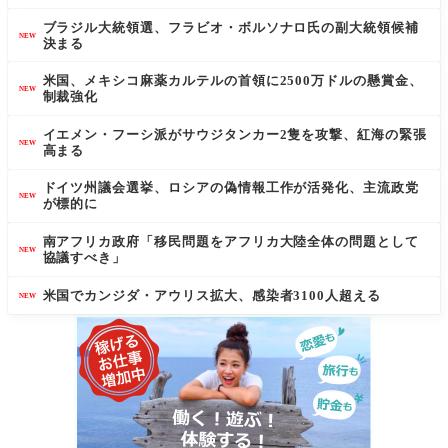
ブラジル大統領選、フラビオ・ボルソナロ氏の副大統領候補
NEW
決まる
米国、メキシコ麻薬カルテルの首領に2500万ドルの懸賞金、
NEW
制裁強化
イエメン・フーシ派がサウジタンカー2隻を攻撃、紅海の緊張
NEW
高まる
ドイツ州議会選挙、ロシアの偽情報工作が活発化、主流政党
NEW
が標的に
南アフリカ政府「移民問題をアフリカ大陸全体の問題として
NEW
協議すべき」
米国でカンジダ・アウリス拡大、感染者3100人超える
NEW