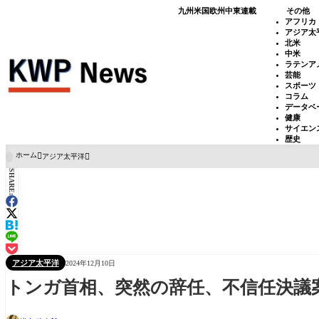
九州
米国
欧州
中東
連載
その他
アフリカ
アジア太
北米
中米
ラテンア
芸能
スポーツ
コラム
データベ
健康
サイエン
歴史
ホーム
アジア太平洋

SHARE:
アジア太平洋
2024年12月10日
トンガ首相、突然の辞任、不信任決議