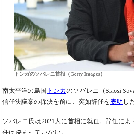
トンガのソバレニ首相（Getty Images）
南太平洋の島国
トンガ
のソバレニ（Siaosi 
信任決議案の採決を前に、突如辞任を
表明
し
ソバレニ氏は2021人に首相に就任。辞任に
任は決まっていない。