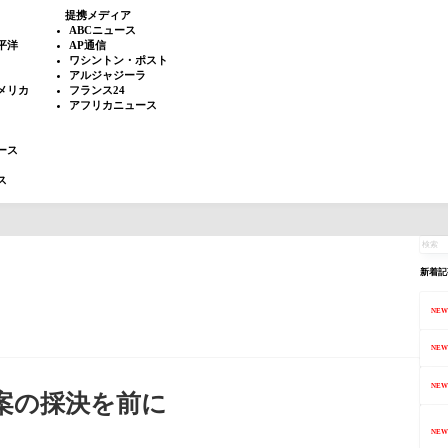
提携メディア
ABCニュース
平洋
AP通信
ワシントン・ポスト
アルジャジーラ
メリカ
フランス24
アフリカニュース
ース
ス
新着記
NEW
NEW
NEW
案の採決を前に
NEW