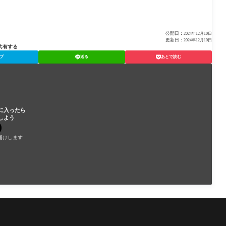
公開日：
2024年12月10日
更新日：
2024年12月10日
共有する
ブ
送る
あとで読む
に入ったら
しよう
届けします