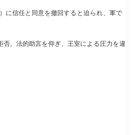
 VI）に信任と同意を撤回すると迫られ、軍で
拒否。法的助言を仰ぎ、王室による圧力を違