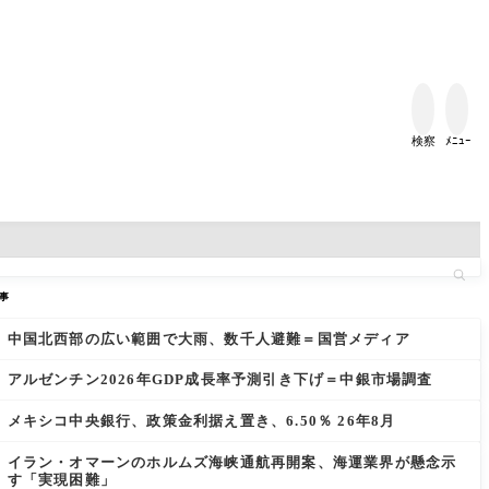


検察
ﾒﾆｭｰ
事
中国北西部の広い範囲で大雨、数千人避難＝国営メディア
アルゼンチン2026年GDP成長率予測引き下げ＝中銀市場調査
メキシコ中央銀行、政策金利据え置き、6.50％ 26年8月
イラン・オマーンのホルムズ海峡通航再開案、海運業界が懸念示
す「実現困難」