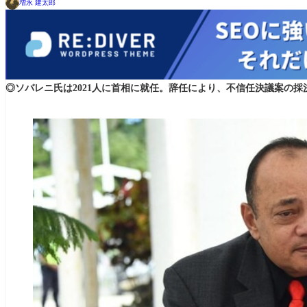
増永 建太郎
◎ソバレニ氏は2021人に首相に就任。辞任により、不信任決議案の