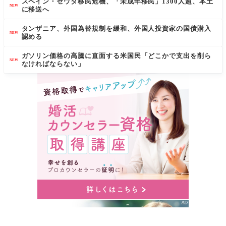
スペイン・セウタ移民危機、「未成年移民」1300人超、本土
NEW
に移送へ
タンザニア、外国為替規制を緩和、外国人投資家の国債購入
NEW
認める
ガソリン価格の高騰に直面する米国民「どこかで支出を削ら
NEW
なければならない」