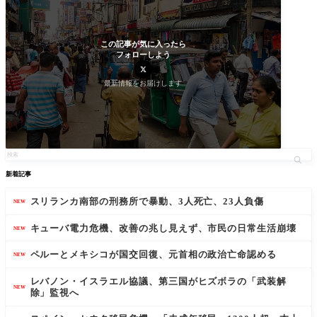
この記事が気に入ったら
フォローしよう
最新情報をお届けします
新着記事
スリランカ南部の刑務所で暴動、3人死亡、23人負傷
NEW
キューバ電力危機、改善の兆し見えず、市民の日常生活崩壊
NEW
ペルーとメキシコが国交回復、元首相の政治亡命認める
NEW
レバノン・イスラエル協議、第三国がヒズボラの「武装解
NEW
除」監視へ