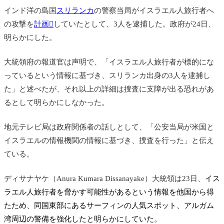
インド洋の島国
スリランカ
の警察当局がイスラエル人旅行者へ
の攻撃を
計画
していたとして、3人を逮捕した。政府が24日、
明らかにした。
大統領府の報道官は声明で、「イスラエル人旅行者が標的にな
っているという情報に基づき、スリランカ出身の3人を逮捕し
た」と述べたが、それ以上の詳細は捜査に支障が出る恐れがあ
るとして明らかにしなかった。
地元テレビ局は政府関係者の話しとして、「公安当局が米国と
イスラエルの情報機関の情報に基づき、捜査を行った」と伝え
ている。
ディサナヤケ（Anura Kumara Dissanayake）大統領は23日、
イス
ラエル人旅行者を脅かす可能性があるという情報を他国から得
たため、同国東部にあるサーフィンの人気スポット、アルガム
湾周辺の警備を強化したと明らかにしていた。