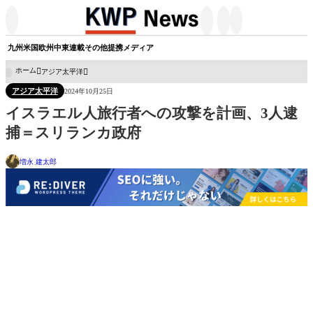




九州
米国
欧州
中東
連載
その他
提携メディア
ホーム
アジア太平洋

アジア太平洋
2024年10月25日
イスラエル人旅行者への攻撃を計画、3人逮
捕＝スリランカ政府
増永 建太郎