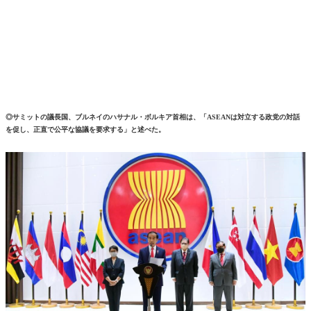
◎サミットの議長国、ブルネイのハサナル・ボルキア首相は、「ASEANは対立する政党の対話
を促し、正直で公平な協議を要求する」と述べた。