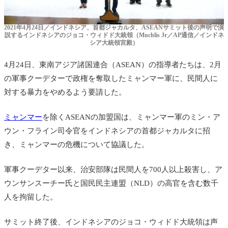
2021年4月24日／インドネシア、首都ジャカルタ、ASEANサミット後の声明で演
説するインドネシアのジョコ・ウィドド大統領（Muchlis Jr／AP通信／インドネ
シア大統領宮殿）
4月24日、東南アジア諸国連合（ASEAN）の指導者たちは、2月
の軍事クーデターで政権を奪取したミャンマー軍に、民間人に
対する暴力をやめるよう要請した。
ミャンマー
を除くASEANの加盟国は、ミャンマー軍のミン・ア
ウン・フライン司令官をインドネシアの首都ジャカルタに招
き、ミャンマーの危機について協議した。
軍事クーデター以来、治安部隊は民間人を700人以上殺害し、ア
ウンサンスーチー氏と国民民主連盟（NLD）の高官を含む数千
人を拘留した。
サミット終了後、インドネシアのジョコ・ウィドド大統領は声