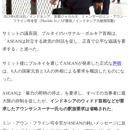
2021年4月24日／インドネシア、首都ジャカルタ、ミャンマーのミン・アウン・
フライン司令官（Muchlis Jr／AP通信／インドネシア大統領宮殿）
サミットの議長国、ブルネイのハサナル・ボルキア首相は、
「ASEANは対立する政党の対話を促し、正直で公平な協議を要
求する」と述べた。
サミット後にブルネイを通じてASEANが発表した正式な
声明
は、6人の国家元首と3人の外相による要求を概説したものにな
った。
ASEANは「暴力の即時の停止」を要求し、すべての当事者に最
大限の抑制を促したが、
インドネシアのウィドド首相などが要
求したアウンサンスーチー氏らの釈放要求は省略された
。
ミン・アウン・フライン司令官がASEANの鈍いメッセージに反