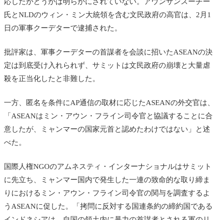
応したかどうかは明らかにされていない。アウンサンスーチー
氏とNLDのウィン・ミン大統領を含む文民政府の高官は、2月1
日の軍事クーデターで逮捕された。
批評家は、軍事クーデターの首謀者を会談に招いたASEANの決
定は到底受け入れられず、サミットは文民政府の崩壊と大量虐
殺を正当化したと非難した。
一方、匿名を条件にAP通信の取材に応じたASEANの外交官は、
「ASEANはミン・アウン・フライン司令官と協議することに合
意したが、ミャンマーの国家元首と認めたわけではない」と述
べた。
国際人権NGOのアムネスティ・インターナショナルはサミット
に先立ち、ミャンマー国内で発生した一連の致命的な取り締ま
りにおけるミン・アウン・フライン司令官の関与を調査するよ
うASEANに促した。「拷問に反対する国連条約の締約国である
インドネシアは、自国の領土内に暴力の首謀者とされる軍のリ