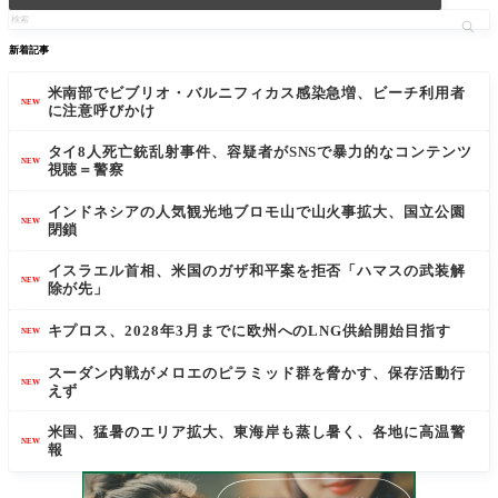
新着記事
米南部でビブリオ・バルニフィカス感染急増、ビーチ利用者
NEW
に注意呼びかけ
タイ8人死亡銃乱射事件、容疑者がSNSで暴力的なコンテンツ
NEW
視聴＝警察
インドネシアの人気観光地ブロモ山で山火事拡大、国立公園
NEW
閉鎖
イスラエル首相、米国のガザ和平案を拒否「ハマスの武装解
NEW
除が先」
キプロス、2028年3月までに欧州へのLNG供給開始目指す
NEW
スーダン内戦がメロエのピラミッド群を脅かす、保存活動行
NEW
えず
米国、猛暑のエリア拡大、東海岸も蒸し暑く、各地に高温警
NEW
報