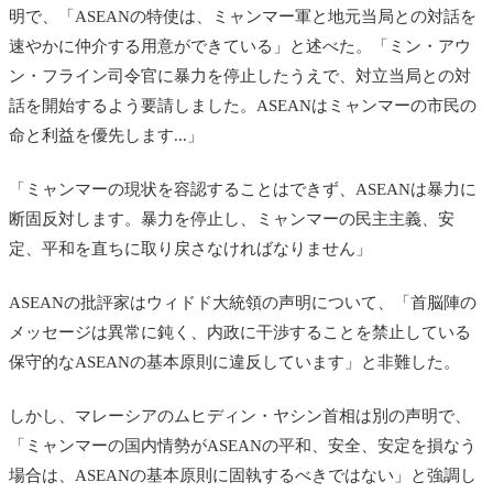
明で、「ASEANの特使は、ミャンマー軍と地元当局との対話を
速やかに仲介する用意ができている」と述べた。「ミン・アウ
ン・フライン司令官に暴力を停止したうえで、対立当局との対
話を開始するよう要請しました。ASEANはミャンマーの市民の
命と利益を優先します...」
「ミャンマーの現状を容認することはできず、ASEANは暴力に
断固反対します。暴力を停止し、ミャンマーの民主主義、安
定、平和を直ちに取り戻さなければなりません」
ASEANの批評家はウィドド大統領の声明について、「首脳陣の
メッセージは異常に鈍く、内政に干渉することを禁止している
保守的なASEANの基本原則に違反しています」と非難した。
しかし、マレーシアのムヒディン・ヤシン首相は別の声明で、
「ミャンマーの国内情勢がASEANの平和、安全、安定を損なう
場合は、ASEANの基本原則に固執するべきではない」と強調し