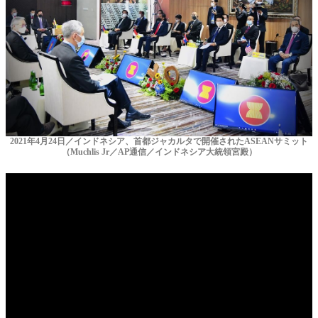
2021年4月24日／インドネシア、首都ジャカルタで開催されたASEANサミット
（Muchlis Jr／AP通信／インドネシア大統領宮殿）