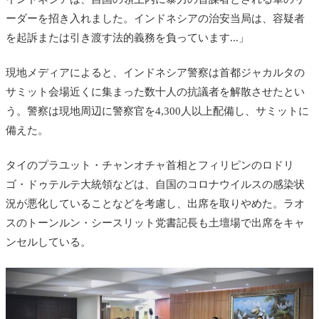
ーダーを招き入れました。インドネシアの治安当局は、容疑者
を起訴または引き渡す法的義務を負っています...」
現地メディアによると、インドネシア警察は首都ジャカルタの
サミット会場近くに集まった数十人の抗議者を解散させたとい
う。警察は現地周辺に警察官を4,300人以上配備し、サミットに
備えた。
タイのプラユット・チャンオチャ首相とフィリピンのロドリ
ゴ・ドゥテルテ大統領などは、自国のコロナウイルスの感染状
況が悪化していることなどを考慮し、出席を取りやめた。
ラオ
スのトーンルン・シースリット党書記長も土壇場で出席をキャ
ンセルしている。