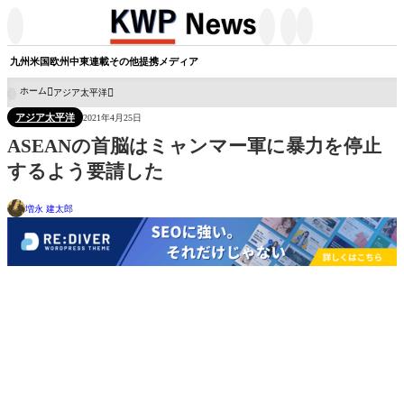




九州
米国
欧州
中東
連載
その他
提携メディア
ホーム
アジア太平洋

アジア太平洋
2021年4月25日
ASEANの首脳はミャンマー軍に暴力を停止
するよう要請した
増永 建太郎