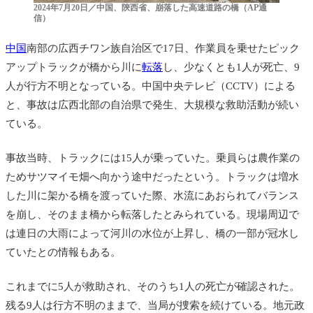
2024年7月20日／中国、陝西省、崩落した高速道路の橋（AP通
信）
中国
南部の広西チワン族自治区で17日、作業員を乗せたピック
アップトラックが橋から川に
転落
し、少なくとも1人が死亡、9
人が行方不明となっている。中国中央テレビ（CCTV）による
と、事故は広西北部の自治県で発生、大規模な救助活動が続い
ている。
事故当時、トラックには15人が乗っていた。乗員らは農作業の
ためサツマイモ畑へ向かう途中だったという。トラックは増水
した川に架かる橋を渡っていた際、水流にあおられてバランス
を崩し、そのまま橋から転落したとみられている。現場周辺で
は連日の大雨によって河川の水位が上昇し、橋の一部が冠水し
ていたとの情報もある。
これまでに5人が救助され、そのうち1人の死亡が確認された。
残る9人は行方不明のままで、当局が捜索を続けている。地元政