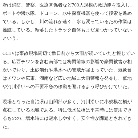
府は消防、警察、医療関係者など700人規模の救助隊を投入し、
ボートや潜水隊、ドローン、水中探査機器を使って捜索を進め
ている。しかし、川の流れが速く、水も濁っているため作業は
難航している。転落したトラック自体もまだ見つかっていない
という。
CCTVは事故現場周辺で数日前から大雨が続いていたと報じてい
る。広西チワンを含む南部では梅雨前線の影響で豪雨被害が相
次いでおり、土砂崩れや洪水への警戒が強まっていた。気象台
はチワンや広東、湖南など広い地域に大雨警報を発令し、低地
や河川沿いへの不要不急の移動を避けるよう呼びかけていた。
現場となった自治県は山間部が多く、河川沿いに小規模な橋が
点在している地域である。特に低水位橋は平常時には使用でき
るものの、増水時には冠水しやすく、安全性が課題とされてき
た。