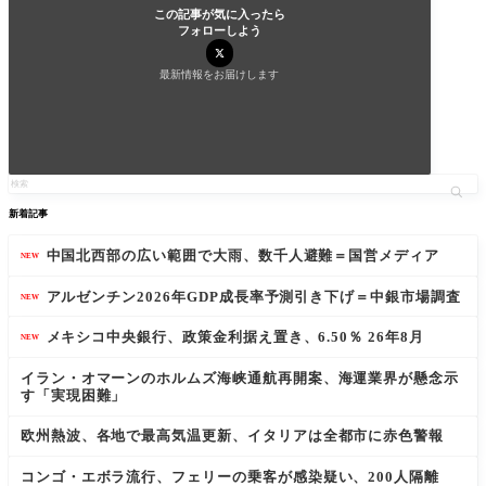
この記事が気に入ったら
フォローしよう
最新情報をお届けします
新着記事
中国北西部の広い範囲で大雨、数千人避難＝国営メディア
NEW
アルゼンチン2026年GDP成長率予測引き下げ＝中銀市場調査
NEW
メキシコ中央銀行、政策金利据え置き、6.50％ 26年8月
NEW
イラン・オマーンのホルムズ海峡通航再開案、海運業界が懸念示
す「実現困難」
欧州熱波、各地で最高気温更新、イタリアは全都市に赤色警報
コンゴ・エボラ流行、フェリーの乗客が感染疑い、200人隔離