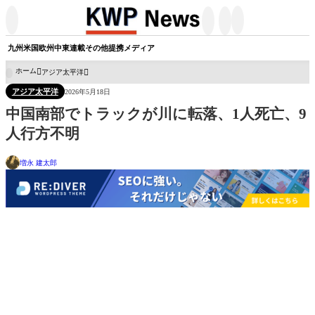




九州
米国
欧州
中東
連載
その他
提携メディア
ホーム
アジア太平洋

アジア太平洋
2026年5月18日
中国南部でトラックが川に転落、1人死亡、9
人行方不明
増永 建太郎