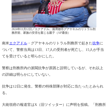
2024年11月12日／エクアドル、港湾都市グアヤキルのリトラル刑
務所前、家族の安否を案じる親子（AP通信）
南米
エクアドル
・
グアヤキルのリトラル刑務所で起きた
抗争
に
ついて、警察当局は13日、17人の受刑者が死亡し、15人が手当
てを受けていると明らかにした。
警察は刑務所内の派閥抗争が原因と説明しているが、それ以上
の詳細は明らかにしていない。
抗争は12日に発生。
警察の特殊部隊が対応に当たったとみられ
る。
大統領府の報道官はX（旧ツイッター）に声明を投稿。「刑務所