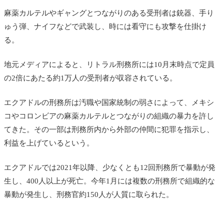
麻薬カルテルやギャングとつながりのある受刑者は銃器、手り
ゅう弾、ナイフなどで武装し、時には看守にも攻撃を仕掛け
る。
地元メディアによると、リトラル刑務所には10月末時点で定員
の2倍にあたる約1万人の受刑者が収容されている。
エクアドルの刑務所は汚職や国家統制の弱さによって、メキシ
コやコロンビアの麻薬カルテルとつながりの組織の暴力を許し
てきた。その一部は刑務所内から外部の仲間に犯罪を指示し、
利益を上げているという。
エクアドルでは2021年以降、少なくとも12回刑務所で暴動が発
生し、400人以上が死亡。今年1月には複数の刑務所で組織的な
暴動が発生し、刑務官約150人が人質に取られた。