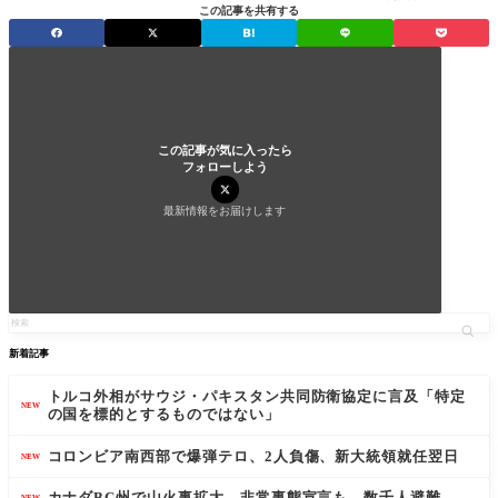
この記事を共有する
この記事が気に入ったら
フォローしよう
最新情報をお届けします
新着記事
トルコ外相がサウジ・パキスタン共同防衛協定に言及「特定
NEW
の国を標的とするものではない」
コロンビア南西部で爆弾テロ、2人負傷、新大統領就任翌日
NEW
カナダBC州で山火事拡大、非常事態宣言も、数千人避難
NEW