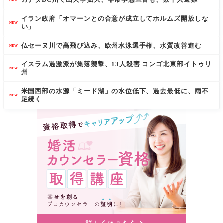
イラン政府「オマーンとの合意が成立してホルムズ開放しな
NEW
い」
仏セーヌ川で高飛び込み、欧州水泳選手権、水質改善進む
NEW
イスラム過激派が集落襲撃、13人殺害 コンゴ北東部イトゥリ
NEW
州
米国西部の水源「ミード湖」の水位低下、過去最低に、雨不
NEW
足続く