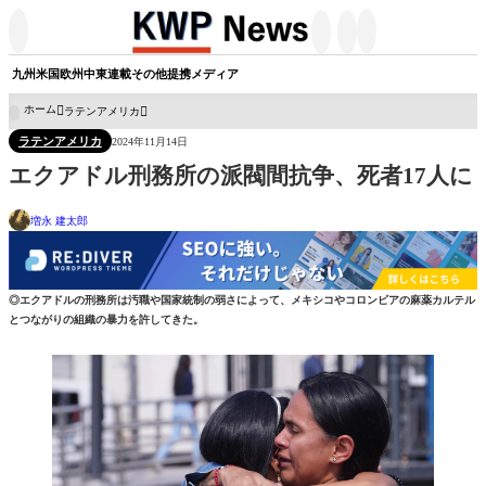




九州
米国
欧州
中東
連載
その他
提携メディア
ホーム
ラテンアメリカ

ラテンアメリカ
2024年11月14日
エクアドル刑務所の派閥間抗争、死者17人に
増永 建太郎
◎エクアドルの刑務所は汚職や国家統制の弱さによって、メキシコやコロンビアの麻薬カルテル
とつながりの組織の暴力を許してきた。