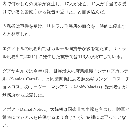
内で何かしらの抗争が発生し、17人が死亡、15人が手当てを受
けていると警察庁から報告を受けた」と書き込んだ。
内務省は事件を受け、リトラル刑務所の面会を一時的に停止す
ると発表した。
エクアドルの刑務所ではカルテル間抗争が後を絶たず、リトラ
ル刑務所で2021年に発生した抗争では119人が死亡している。
グアヤキルでは今年1月、世界最大の麻薬組織「シナロアカルテ
ル（Sinaloa Cartel）」と同盟関係にある麻薬ギャング「ロス・チ
ョネロス」のリーダー「マシアス（Adolfo Macías）受刑者」が
刑務所から脱獄した。
ノボア（Daniel Noboa）大統領は国家非常事態を宣言し、陸軍と
警察にマシアスを確保するよう命じたが、逮捕には至っていな
い。