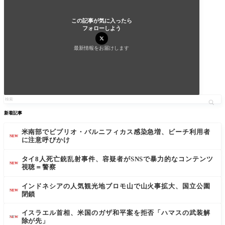
この記事が気に入ったら
フォローしよう
最新情報をお届けします
新着記事
米南部でビブリオ・バルニフィカス感染急増、ビーチ利用者
NEW
に注意呼びかけ
タイ8人死亡銃乱射事件、容疑者がSNSで暴力的なコンテンツ
NEW
視聴＝警察
インドネシアの人気観光地ブロモ山で山火事拡大、国立公園
NEW
閉鎖
イスラエル首相、米国のガザ和平案を拒否「ハマスの武装解
NEW
除が先」