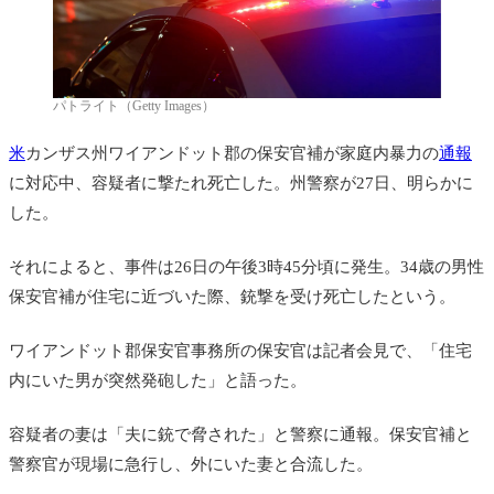
パトライト（Getty Images）
米
カンザス州ワイアンドット郡の保安官補が家庭内暴力の
通報
に対応中、容疑者に撃たれ死亡した。州警察が27日、明らかに
した。
それによると、事件は26日の午後3時45分頃に発生。34歳の男性
保安官補が住宅に近づいた際、銃撃を受け死亡したという。
ワイアンドット郡保安官事務所の保安官は記者会見で、「住宅
内にいた男が突然発砲した」と語った。
容疑者の妻は「夫に銃で脅された」と警察に通報。保安官補と
警察官が現場に急行し、外にいた妻と合流した。