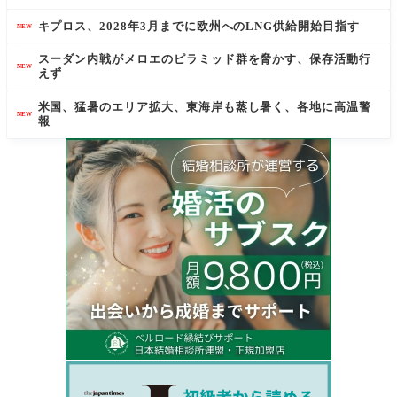
キプロス、2028年3月までに欧州へのLNG供給開始目指す
NEW
スーダン内戦がメロエのピラミッド群を脅かす、保存活動行
NEW
えず
米国、猛暑のエリア拡大、東海岸も蒸し暑く、各地に高温警
NEW
報