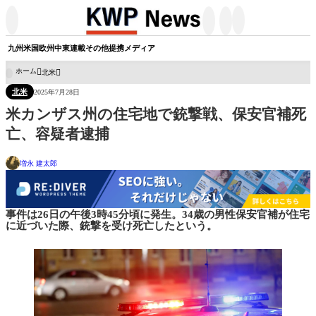




九州
米国
欧州
中東
連載
その他
提携メディア
ホーム
北米

北米
2025年7月28日
米カンザス州の住宅地で銃撃戦、保安官補死
亡、容疑者逮捕
増永 建太郎
事件は26日の午後3時45分頃に発生。34歳の男性保安官補が住宅
に近づいた際、銃撃を受け死亡したという。