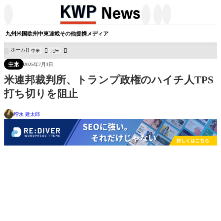




九州
米国
欧州
中東
連載
その他
提携メディア
ホーム
中米
北米

中米
2025年7月3日
米連邦裁判所、トランプ政権のハイチ人TPS
打ち切りを阻止
増永 建太郎