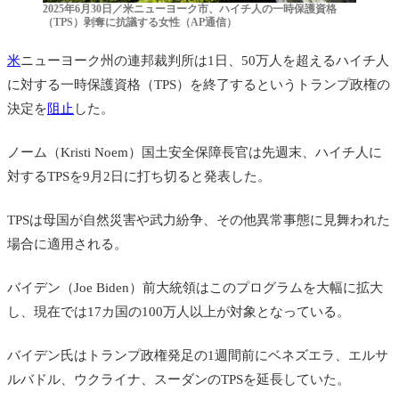
2025年6月30日／米ニューヨーク市、ハイチ人の一時保護資格
（TPS）剥奪に抗議する女性（AP通信）
米
ニューヨーク州の連邦裁判所は1日、50万人を超えるハイチ人
に対する一時保護資格（TPS）を終了するというトランプ政権の
決定を
阻止
した。
ノーム（Kristi Noem）国土安全保障長官は先週末、ハイチ人に
対するTPSを9月2日に打ち切ると発表した。
TPSは母国が自然災害や武力紛争、その他異常事態に見舞われた
場合に適用される。
バイデン（Joe Biden）前大統領はこのプログラムを大幅に拡大
し、現在では17カ国の100万人以上が対象となっている。
バイデン氏はトランプ政権発足の1週間前にベネズエラ、エルサ
ルバドル、ウクライナ、スーダンのTPSを延長していた。