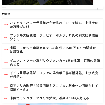
新着記事
バングラ・ハシナ元首相が亡命先のインドで演説、支持者に
NEW
結束呼びかけ
ブラジル大統領選、フラビオ・ボルソナロ氏の副大統領候補
NEW
決まる
米国、メキシコ麻薬カルテルの首領に2500万ドルの懸賞金、
NEW
制裁強化
イエメン・フーシ派がサウジタンカー2隻を攻撃、紅海の緊張
NEW
高まる
ドイツ州議会選挙、ロシアの偽情報工作が活発化、主流政党
NEW
が標的に
南アフリカ政府「移民問題をアフリカ大陸全体の問題として
NEW
協議すべき」
米国でカンジダ・アウリス拡大、感染者3100人超える
NEW