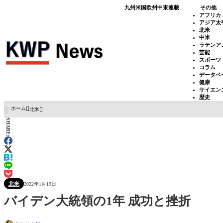
九州
米国
欧州
中東
連載
その他
アフリカ
アジア太
北米
中米
ラテンア
芸能
スポーツ
コラム
データベ
健康
サイエン
歴史
ホーム
北米

SHARE:
北米
2022年1月19日
バイデン大統領の1年 成功と挫折