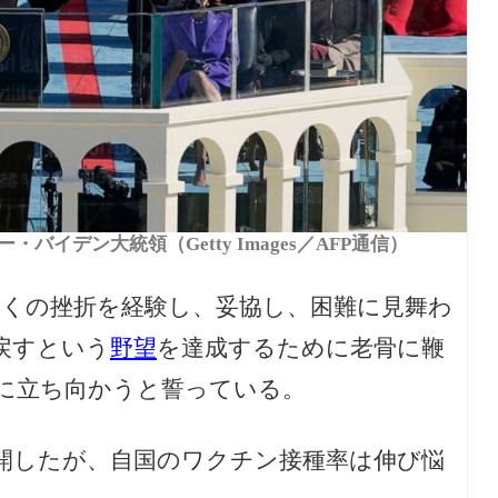
・バイデン大統領（Getty Images／AFP通信）
多くの挫折を経験し、妥協し、困難に見舞わ
戻すという
野望
を達成するために老骨に鞭
に立ち向かうと誓っている。
開したが、自国のワクチン接種率は伸び悩