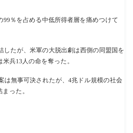
の99％を占める中低所得者層を痛めつけて
結したが、米軍の大脱出劇は西側の同盟国を
米兵13人の命を奪った。
案は無事可決されたが、4兆ドル規模の社会
詰まった。
。