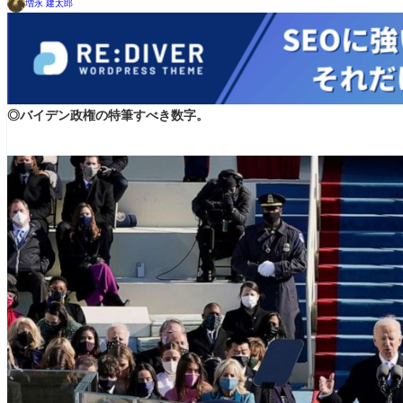
増永 建太郎
◎バイデン政権の特筆すべき数字。