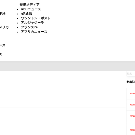
提携メディア
ABCニュース
平洋
AP通信
ワシントン・ポスト
アルジャジーラ
メリカ
フランス24
アフリカニュース
ース
ス
新着記
NEW
NEW
NEW
NEW