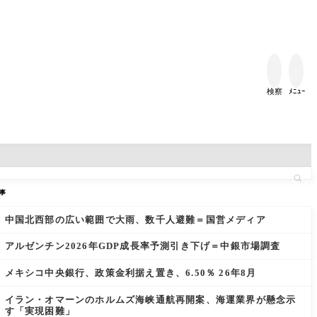


検察
ﾒﾆｭｰ
事
中国北西部の広い範囲で大雨、数千人避難＝国営メディア
アルゼンチン2026年GDP成長率予測引き下げ＝中銀市場調査
メキシコ中央銀行、政策金利据え置き、6.50％ 26年8月
イラン・オマーンのホルムズ海峡通航再開案、海運業界が懸念示
す「実現困難」