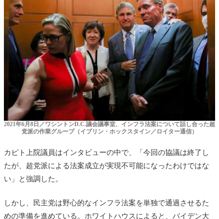
2021年6月8日／ワシントンD.C.議会議事堂、インフラ法案について話し合った超
党派の作業グループ（イブリン・ホックスタイン／ロイター通信）
カピト上院議員はインタビューの中で、「今回の協議は終了し
たが、超党派による法案成立が実現不可能になったわけではな
い」と強調した。
しかし、民主党は野心的なインフラ法案を単独で通過させるた
めの準備を進めている。ホワイトハウスによると、バイデン大