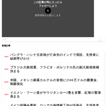
この記事が気に入ったら
フォローしよう
最新情報をお届けします
新着記事
バングラ・ハシナ元首相が亡命先のインドで演説、支持者に
NEW
結束呼びかけ
ブラジル大統領選、フラビオ・ボルソナロ氏の副大統領候補
NEW
決まる
米国、メキシコ麻薬カルテルの首領に2500万ドルの懸賞金、
NEW
制裁強化
イエメン・フーシ派がサウジタンカー2隻を攻撃、紅海の緊張
NEW
高まる
ドイツ州議会選挙、ロシアの偽情報工作が活発化、主流政党