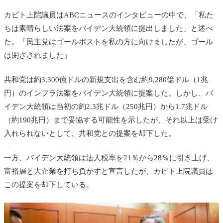
カピト上院議員はABCニュースのインタビューの中で、「私た
ちは素晴らしい法案をバイデン大統領に提出しました」と述べ
た。「民主党はゴールポストを私の方に向けましたが、ゴール
は閉ざされました」
共和党は約3,300億ドルの新規支出を含む約9,280億ドル（1兆
円）のインフラ法案をバイデン大統領に提案した。しかし、バ
イデン大統領は当初の約2.3兆ドル（250兆円）から1.7兆ドル
（約190兆円）まで妥協する可能性を示したが、それ以上は受け
入れられないとして、共和党との提案を却下した。
一方、バイデン大統領は法人税率を21％から28％に引き上げ、
富裕層と大企業を打ち負かすと宣言したが、カピト上院議員は
この提案を却下している。