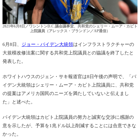
2021年6月8日／ワシントンD.C.議会議事堂、共和党のシェリー・ムーア・カピト
上院議員（アレックス・ブランドン／AP通信）
6月8日、
ジョー・バイデン大統領
はインフラストラクチャーの
大規模改修法案に関する共和党上院議員との協議を終了したと
発表した。
ホワイトハウスのジェン・サキ報道官は8日午後の声明で、「バ
イデン大統領は
シェリー・ムーア・カピト上院議員に、共和党
の
提案はアメリカ国民のニーズを満たしていないと伝えまし
た」と述べた。
バイデン大統領はカピト上院議員の努力と誠実な交渉に感謝の
意を示したが、予算を1兆ドル以上削減することには合意できな
かった。