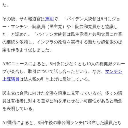
た。
その後、サキ報道官は
声明
で、「バイデン大統領は8日にジョ
ー・マンチン上院議員（民主党）や上院共和党員らと協議し
た」と認めた。「バイデン大統領は
民主党員と共和党員に作業
の継続を依頼し、インフラの改修を実行する新たな超党派の提
案を作るよう促しました」
ABCニュースによると、8日夜に少なくとも10人の穏健派グルー
プが会合し、取引について話し合ったという。なお、
マンチン
上院議員
は法人税の引き上げに反対している。
民主党は合意に向けた交渉を慎重に見守っているが、多くの議
員は有権者に対する選挙公約を果たせない可能性があると懸念
を表明している。
AP通信によると、8日午後の非公開ランチに出席した議員たち