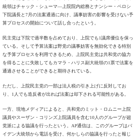
統領はチャック・シューマ―上院院内総務とナンシー・ペロシ
下院議長と7月の法案通過に向け、議事妨害の影響を受けない予
算プロセスの開始について話し合ったという。
民主党は下院で過半数を占めており、上院でも1議席優位を保っ
ている。そして予算法案は野党の議事妨害を無効化できる特別
な予算プロセスを利用できるため、上院民主党は共和党の協力
を得ることに失敗してもカマラ・ハリス副大統領の1票で法案を
通過させることができると期待されている。
ただし、上院民主党の一部は法人税の引き上げに反対してお
り、1人でも造反者が出れば法案は却下される可能性がある。
一方、現地メディアによると、共和党のミット・ロムニー上院
議員やスーザン・コリンズ上院議員を含む10人のグループが超
党派による協議を行ったという。AP通信は、このグループはバ
イデン大統領から電話を受け、何かしらの協議を行ったと報じ