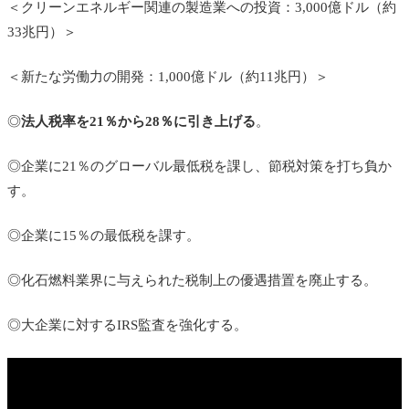
＜クリーンエネルギー関連の製造業への投資：3,000億ドル（約
33兆円）＞
＜新たな労働力の開発：
1,000億ドル（約11兆円）
＞
◎
法人税率を21％から28％に引き上げる
。
◎企業に21％のグローバル最低税を課し、節税対策を打ち負か
す。
◎企業に15％の最低税を課す。
◎化石燃料業界に与えられた税制上の優遇措置を廃止する。
◎大企業に対するIRS監査を強化する。