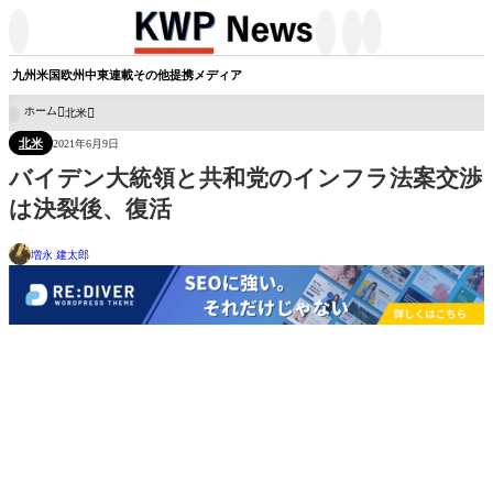




九州
米国
欧州
中東
連載
その他
提携メディア
ホーム
北米

北米
2021年6月9日
バイデン大統領と共和党のインフラ法案交渉
は決裂後、復活
増永 建太郎