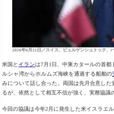
2026年6月21日／スイス、ビュルゲンシュトック
米国と
イラン
は7月1日、中東カタールの首
ルシャ湾からホルムズ海峡を通過する船舶の
みについて話し合った。両国は先月合意した覚
るが、依然として相互不信が強く、実務協議
今回の協議は今年2月に発生した米イスラエ