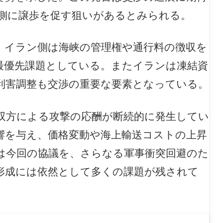
側に譲歩を促す狙いがあるとみられる。
、イラン側は海峡の管理権や通行料の徴収を
最優先課題としている。またイランは凍結資
利害調整も交渉の重要な要素となっている。
双方による攻撃の応酬が断続的に発生してい
響を与え、価格変動や海上輸送コストの上昇
は今回の協議を、さらなる軍事衝突回避のた
形成には依然として多くの課題が残されて