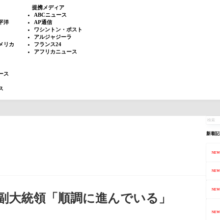
提携メディア
ABCニュース
平洋
AP通信
ワシントン・ポスト
アルジャジーラ
メリカ
フランス24
アフリカニュース
ース
ス
新着記
NEW
NEW
NEW
副大統領「順調に進んでいる」
NEW