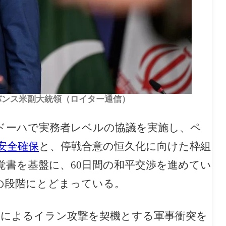
、バンス米副大統領（ロイター通信）
都ドーハで実務者レベルの協議を実施し、ペ
安全確保
と、停戦合意の恒久化に向けた枠組
書を基盤に、60日間の和平交渉を進めてい
の段階にとどまっている。
ルによるイラン攻撃を契機とする軍事衝突を