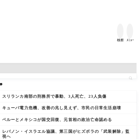


検察
ﾒﾆｭｰ
事
スリランカ南部の刑務所で暴動、3人死亡、23人負傷
キューバ電力危機、改善の兆し見えず、市民の日常生活崩壊
ペルーとメキシコが国交回復、元首相の政治亡命認める
レバノン・イスラエル協議、第三国がヒズボラの「武装解除」監
視へ