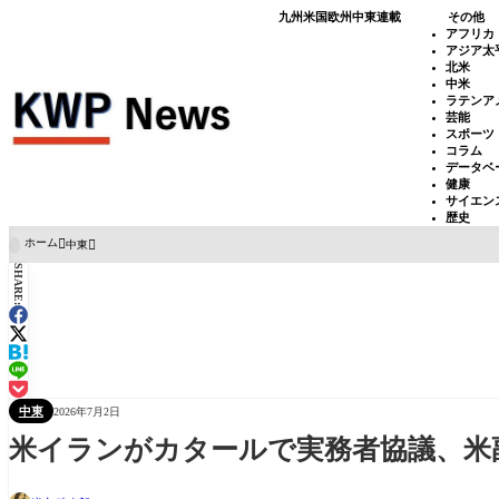
九州
米国
欧州
中東
連載
その他
アフリカ
アジア太
北米
中米
ラテンア
芸能
スポーツ
コラム
データベ
健康
サイエン
歴史
ホーム
中東

SHARE:
中東
2026年7月2日
米イランがカタールで実務者協議、米