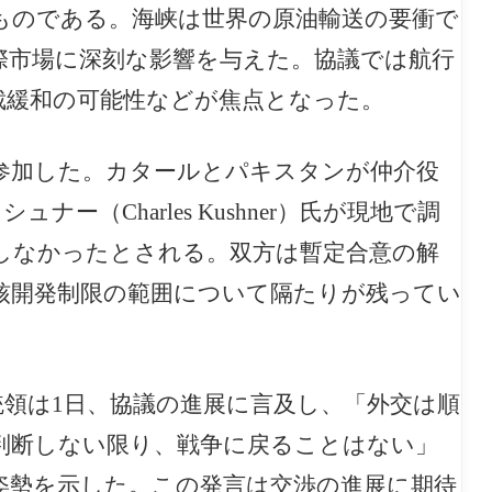
ものである。海峡は世界の原油輸送の要衝で
際市場に深刻な影響を与えた。協議では航行
裁緩和の可能性などが焦点となった。
参加した。カタールとパキスタンが仲介役
シュナー（Charles Kushner）氏が現地で調
しなかったとされる。双方は暫定合意の解
核開発制限の範囲について隔たりが残ってい
大統領は1日、協議の進展に言及し、「外交は順
判断しない限り、戦争に戻ることはない」
姿勢を示した。この発言は交渉の進展に期待