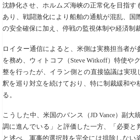
沈静化させ、ホルムズ海峡の正常化を目指す
あり、戦闘激化により船舶の通航が混乱、国
の安全確保に加え、停戦の監視体制や経済制
ロイター通信によると、米側は実務担当者が
を務め、ウィトコフ（Steve Witkoff）特使やク
整を行ったが、イラン側との直接協議は実現
釈を巡り対立を続けており、特に制裁緩和や
る。
こうした中、米国のバンス（JD Vance）副
調に進んでいる」と評価した一方、「必要と
と述べ、軍事的選択肢を完全には排除しない