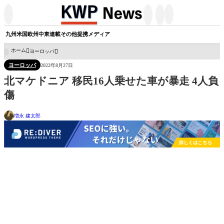




九州
米国
欧州
中東
連載
その他
提携メディア
ホーム
ヨーロッパ

ヨーロッパ
2022年8月27日
北マケドニア 移民16人乗せた車が暴走 4人負
傷
増永 建太郎