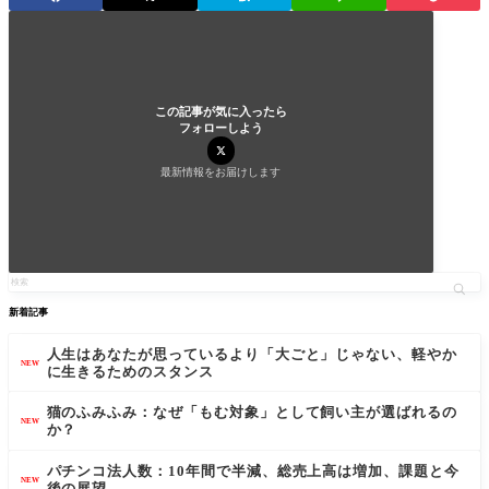
この記事が気に入ったら
フォローしよう
最新情報をお届けします
新着記事
人生はあなたが思っているより「大ごと」じゃない、軽やか
NEW
に生きるためのスタンス
猫のふみふみ：なぜ「もむ対象」として飼い主が選ばれるの
NEW
か？
パチンコ法人数：10年間で半減、総売上高は増加、課題と今
NEW
後の展望