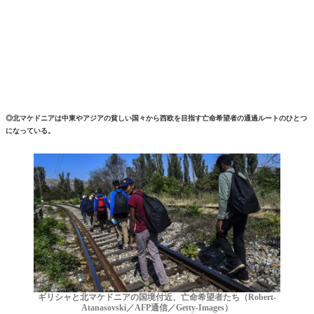
◎北マケドニアは中東やアジアの貧しい国々から西欧を目指す亡命希望者の通過ルートのひとつ
になっている。
ギリシャと北マケドニアの国境付近、亡命希望者たち（Robert-
Atanasovski／AFP通信／Getty-Images）