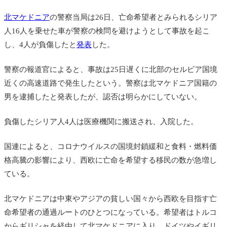
北マケドニア
の警察当局は26日、亡命希望者とみられるシリア
人16人を乗せた車が警察の検問を避けようとして事故を起こ
し、4人が負傷したと
発表
した。
警察の報道官によると、事故は25日遅くに北部のセルビア国境
近くの高速道路で発生したという。警察は北マケドニア国籍の
男を逮捕したと発表したが、認否は明らかにしていない。
負傷したシリア人4人は医療機関に搬送され、入院した。
国連によると、コロナウイルスの国境封鎖緩和と食料・燃料価
格高騰の影響により、西欧に亡命を希望する移民の数が急増し
ている。
北マケドニアは中東やアジアの貧しい国々から西欧を目指す亡
命希望者の通過ルートのひとつになっている。希望者はトルコ
からギリシャを経由して北マケドニアに入り、ドイツやイギリ