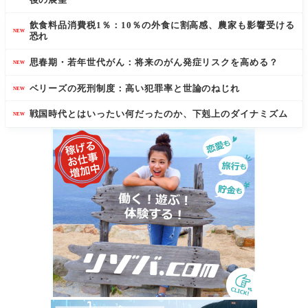
飲食料品消費税1％：10％の外食に割高感、農家も影響受ける
NEW
恐れ
思春期・若年世代がん：将来のがん発症リスクを高める？
NEW
ベリーズの死刑制度：高い犯罪率と世論のねじれ
NEW
戦国時代とはいったい何だったのか、下剋上のダイナミズム
NEW