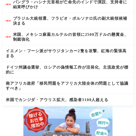
バングラ・ハシナ元首相が亡命先のインドで演説、支持者に
NEW
結束呼びかけ
ブラジル大統領選、フラビオ・ボルソナロ氏の副大統領候補
NEW
決まる
米国、メキシコ麻薬カルテルの首領に2500万ドルの懸賞金、
NEW
制裁強化
イエメン・フーシ派がサウジタンカー2隻を攻撃、紅海の緊張高
まる
ドイツ州議会選挙、ロシアの偽情報工作が活発化、主流政党が標
的に
南アフリカ政府「移民問題をアフリカ大陸全体の問題として協議
すべき」
米国でカンジダ・アウリス拡大、感染者3100人超える