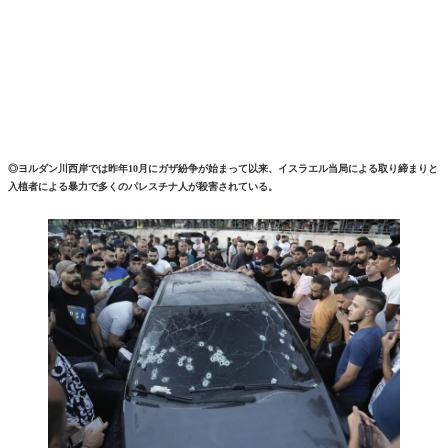
◎ヨルダン川西岸では昨年10月にガザ紛争が始まって以来、イスラエル当局による取り締まりと
入植者による暴力で多くのパレスチナ人が殺害されている。