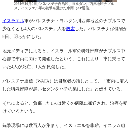
2024年10月9日／パレスチナ自治区、ヨルダン川西岸地区ナブル
ス、イスラエル軍の銃撃を受けた車両（AP通信）
イスラエル
軍がパレスチナ・ヨルダン川西岸地区のナブルスで
少なくとも4人のパレスチナ人を
殺害
した。パレスチナ保健省が
9日、明らかにした。
地元メディアによると、イスラエル軍の特殊部隊がナブルス中
心部で車両に向けて発砲したという。これにより、車に乗って
いた4人が死亡、1人が負傷した。
パレスチナ通信（WAFA）は目撃者の話しとして、「市内に潜入
した特殊部隊が黒いセダンをハチの巣にした」と伝えている。
それによると、負傷した1人は近くの病院に搬送され、治療を受
けているという。
銃撃現場には数百人が集まり、イスラエルを非難。イスラム組