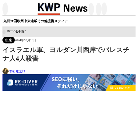




九州
米国
欧州
中東
連載
その他
提携メディア
ホーム
中東

中東
2024年10月10日
イスラエル軍、ヨルダン川西岸でパレスチ
ナ人4人殺害
増永 建太郎