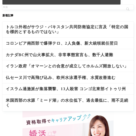
新着記事
トルコ外相がサウジ・パキスタン共同防衛協定に言及「特定の国
を標的とするものではない」
コロンビア南西部で爆弾テロ、2人負傷、新大統領就任翌日
カナダBC州で山火事拡大、非常事態宣言も、数千人避難
イラン政府「オマーンとの合意が成立してホルムズ開放しない」
仏セーヌ川で高飛び込み、欧州水泳選手権、水質改善進む
イスラム過激派が集落襲撃、13人殺害 コンゴ北東部イトゥリ州
米国西部の水源「ミード湖」の水位低下、過去最低に、雨不足続
く