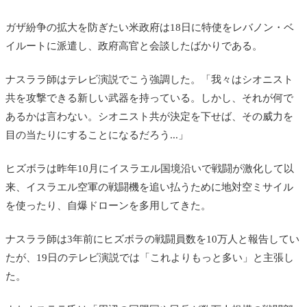
ガザ紛争の拡大を防ぎたい米政府は18日に特使をレバノン・ベ
イルートに派遣し、政府高官と会談したばかりである。
ナスララ師はテレビ演説でこう強調した。「我々はシオニスト
共を攻撃できる新しい武器を持っている。しかし、それが何で
あるかは言わない。シオニスト共が決定を下せば、その威力を
目の当たりにすることになるだろう...」
ヒズボラは昨年10月にイスラエル国境沿いで戦闘が激化して以
来、イスラエル空軍の戦闘機を追い払うために地対空ミサイル
を使ったり、自爆ドローンを多用してきた。
ナスララ師は3年前にヒズボラの戦闘員数を10万人と報告してい
たが、19日のテレビ演説では「これよりもっと多い」と主張し
た。