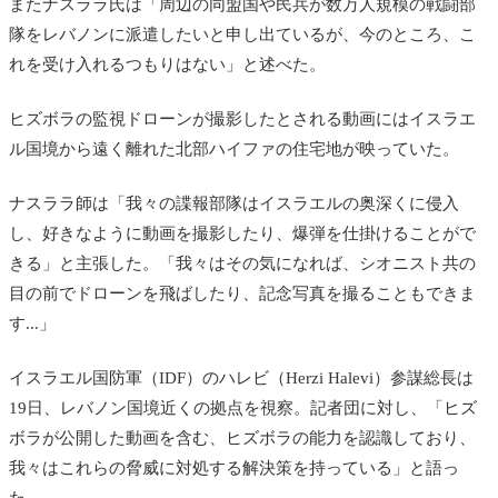
またナスララ氏は「周辺の同盟国や民兵が数万人規模の戦闘部
隊をレバノンに派遣したいと申し出ているが、今のところ、こ
れを受け入れるつもりはない」と述べた。
ヒズボラの監視ドローンが撮影したとされる動画にはイスラエ
ル国境から遠く離れた北部ハイファの住宅地が映っていた。
ナスララ師は「我々の諜報部隊はイスラエルの奥深くに侵入
し、好きなように動画を撮影したり、爆弾を仕掛けることがで
きる」と主張した。「我々はその気になれば、シオニスト共の
目の前でドローンを飛ばしたり、記念写真を撮ることもできま
す...」
イスラエル国防軍（IDF）の
ハレビ（Herzi Halevi）参謀総長は
19日、レバノン国境近くの拠点を視察。記者団に対し、「ヒズ
ボラが公開した動画を含む、ヒズボラの能力を認識しており、
我々はこれらの脅威に対処する解決策を持っている」と語っ
た。