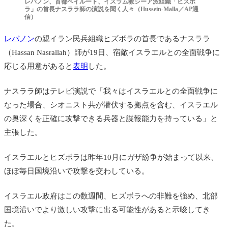
レバノン、首都ベイルート、イスラム教シーア派組織「ヒズボ
ラ」の首長ナスララ師の演説を聞く人々（Hussein-Malla／AP通
信）
レバノン
の
親イラン民兵組織ヒズボラの首長であるナスララ
（Hassan Nasrallah）師が19日、宿敵イスラエルとの全面戦争に
応じる用意があると
表明
した。
ナスララ師はテレビ演説で「我々はイスラエルとの全面戦争に
なった場合、シオニスト共が潜伏する拠点を含む、イスラエル
の奥深くを正確に攻撃できる兵器と諜報能力を持っている」と
主張した。
イスラエルとヒズボラは昨年10月にガザ紛争が始まって以来、
ほぼ毎日国境沿いで攻撃を交わしている。
イスラエル政府はこの数週間、ヒズボラへの非難を強め、北部
国境沿いでより激しい攻撃に出る可能性があると示唆してき
た。