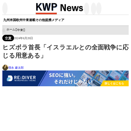




九州
米国
欧州
中東
連載
その他
提携メディア
ホーム
中東

中東
2024年6月20日
ヒズボラ首長「イスラエルとの全面戦争に応
じる用意ある」
増永 建太郎