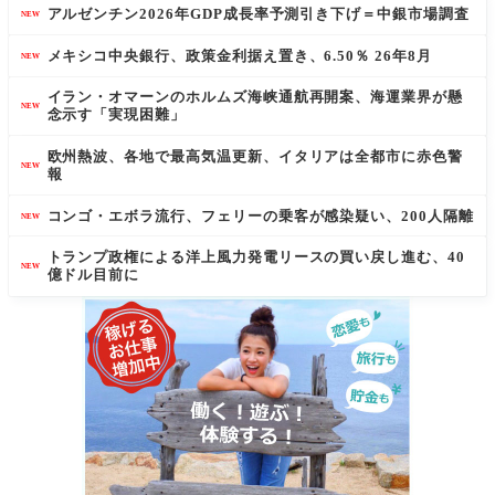
アルゼンチン2026年GDP成長率予測引き下げ＝中銀市場調査
NEW
メキシコ中央銀行、政策金利据え置き、6.50％ 26年8月
NEW
イラン・オマーンのホルムズ海峡通航再開案、海運業界が懸
NEW
念示す「実現困難」
欧州熱波、各地で最高気温更新、イタリアは全都市に赤色警
NEW
報
コンゴ・エボラ流行、フェリーの乗客が感染疑い、200人隔離
NEW
トランプ政権による洋上風力発電リースの買い戻し進む、40
NEW
億ドル目前に