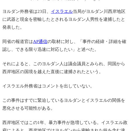
ヨルダン外務省は23日、
イスラエル
当局がヨルダン川西岸地区
に武器と現金を密輸したとされるヨルダン人男性を逮捕したと
発表した。
同省の報道官は
AP通信
の取材に対し、「事件の経緯・詳細を確
認し、できる限り迅速に対応したい」と述べた。
それによると、このヨルダン人は議会議員とみられ、同国から
西岸地区の国境を越えた直後に逮捕されたという。
イスラエル外務省はコメントを出していない。
この事件はすでに緊迫しているヨルダンとイスラエルの関係を
悪化させる可能性がある。
西岸地区ではこの1年、暴力事件が急増している。イスラエル政
府によると、西岸地区ではヨルダンから密輸された銃を含む違