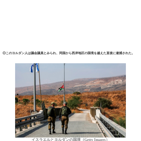
◎このヨルダン人は議会議員とみられ、同国から西岸地区の国境を越えた直後に逮捕された。
イスラエルとヨルダンの国境（Getty Images）