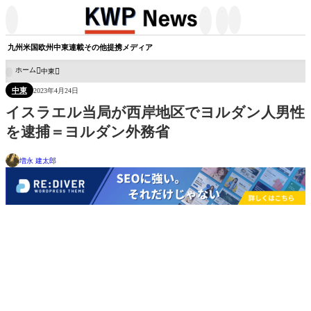




九州
米国
欧州
中東
連載
その他
提携メディア
ホーム
中東

中東
2023年4月24日
イスラエル当局が西岸地区でヨルダン人男性
を逮捕＝ヨルダン外務省
増永 建太郎