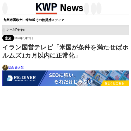




九州
米国
欧州
中東
連載
その他
提携メディア
ホーム
中東

中東
2026年5月28日
イラン国営テレビ「米国が条件を満たせばホ
ルムズ1カ月以内に正常化」
増永 建太郎