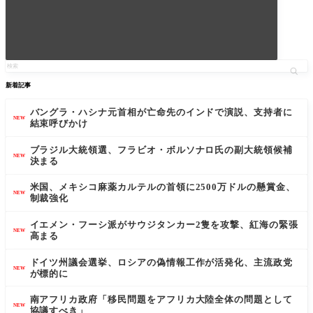
新着記事
バングラ・ハシナ元首相が亡命先のインドで演説、支持者に
NEW
結束呼びかけ
ブラジル大統領選、フラビオ・ボルソナロ氏の副大統領候補
NEW
決まる
米国、メキシコ麻薬カルテルの首領に2500万ドルの懸賞金、
NEW
制裁強化
イエメン・フーシ派がサウジタンカー2隻を攻撃、紅海の緊張
NEW
高まる
ドイツ州議会選挙、ロシアの偽情報工作が活発化、主流政党
NEW
が標的に
南アフリカ政府「移民問題をアフリカ大陸全体の問題として
NEW
協議すべき」