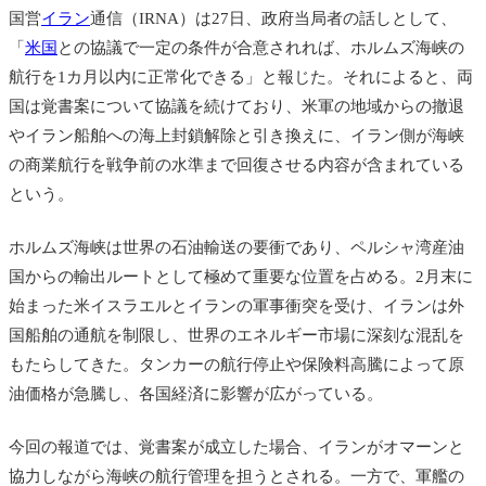
国営
イラン
通信（IRNA）は27日、政府当局者の話しとして、
「
米国
との協議で一定の条件が合意されれば、ホルムズ海峡の
航行を1カ月以内に正常化できる」と報じた。それによると、両
国は覚書案について協議を続けており、米軍の地域からの撤退
やイラン船舶への海上封鎖解除と引き換えに、イラン側が海峡
の商業航行を戦争前の水準まで回復させる内容が含まれている
という。
ホルムズ海峡は世界の石油輸送の要衝であり、ペルシャ湾産油
国からの輸出ルートとして極めて重要な位置を占める。2月末に
始まった米イスラエルとイランの軍事衝突を受け、イランは外
国船舶の通航を制限し、世界のエネルギー市場に深刻な混乱を
もたらしてきた。タンカーの航行停止や保険料高騰によって原
油価格が急騰し、各国経済に影響が広がっている。
今回の報道では、覚書案が成立した場合、イランがオマーンと
協力しながら海峡の航行管理を担うとされる。一方で、軍艦の