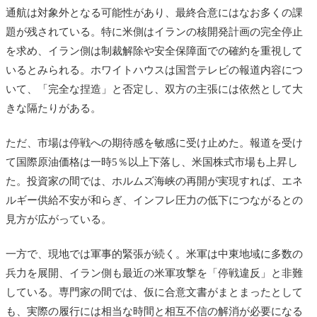
通航は対象外となる可能性があり、最終合意にはなお多くの課
題が残されている。特に米側はイランの核開発計画の完全停止
を求め、イラン側は制裁解除や安全保障面での確約を重視して
いるとみられる。ホワイトハウスは国営テレビの報道内容につ
いて、「完全な捏造」と否定し、双方の主張には依然として大
きな隔たりがある。
ただ、市場は停戦への期待感を敏感に受け止めた。報道を受け
て国際原油価格は一時5％以上下落し、米国株式市場も上昇し
た。投資家の間では、ホルムズ海峡の再開が実現すれば、エネ
ルギー供給不安が和らぎ、インフレ圧力の低下につながるとの
見方が広がっている。
一方で、現地では軍事的緊張が続く。米軍は中東地域に多数の
兵力を展開、イラン側も最近の米軍攻撃を「停戦違反」と非難
している。専門家の間では、仮に合意文書がまとまったとして
も、実際の履行には相当な時間と相互不信の解消が必要になる