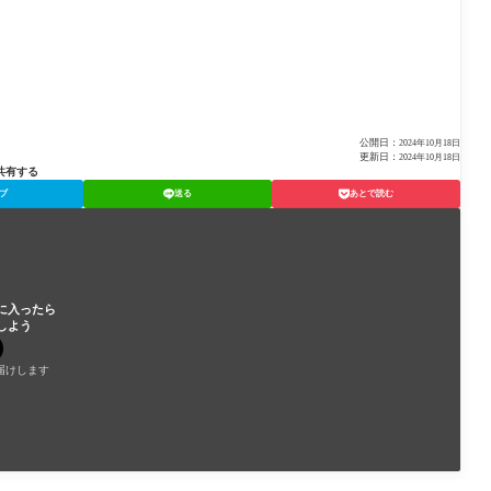
公開日：
2024年10月18日
更新日：
2024年10月18日
共有する
ブ
送る
あとで読む
に入ったら
しよう
届けします