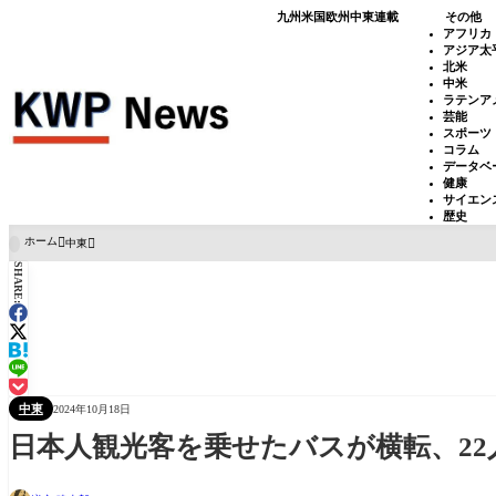
九州
米国
欧州
中東
連載
その他
アフリカ
アジア太
北米
中米
ラテンア
芸能
スポーツ
コラム
データベ
健康
サイエン
歴史
ホーム
中東

SHARE:
中東
2024年10月18日
日本人観光客を乗せたバスが横転、22