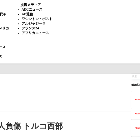
提携メディア
ABCニュース
平洋
AP通信
ワシントン・ポスト
アルジャジーラ
メリカ
フランス24
アフリカニュース
ース
ス
新着記
NEW
NEW
人負傷 トルコ西部
NEW