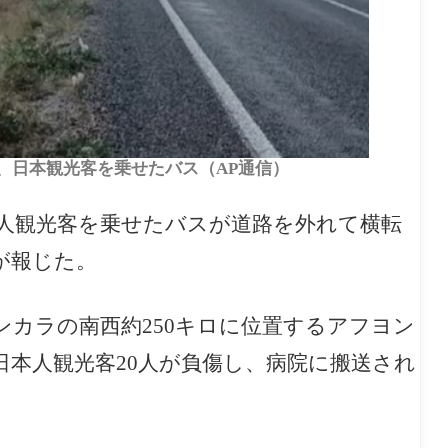
ル、日本観光客を乗せたバス（AP通信）
本人観光客を乗せたバスが道路を外れて横転
が報じた。
カラの南西約250キロに位置するアフヨン
日本人観光客20人が負傷し、病院に搬送され