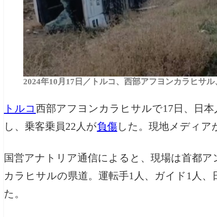
2024年10月17日／トルコ、西部アフヨンカラヒサ
トルコ
西部アフヨンカラヒサルで17日、日
し、乗客乗員22人が
負傷
した。現地メディア
国営アナトリア通信によると、現場は首都アン
カラヒサルの県道。運転手1人、ガイド1人、
た。