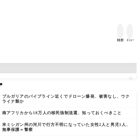


検察
ﾒﾆｭｰ
事
ブルガリアのパイプライン近くでドローン爆発、被害なし、ウク
ライナ製か
南アフリカから18万人の移民強制送還、知っておくべきこと
米ミシガン州の河川で行方不明になっていた女性2人と男児1人、
無事保護＝警察