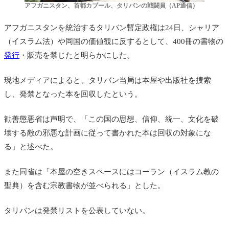
アフガニスタン、首都カブール、タリバンの戦闘員（AP通信）
アフガニスタンを統治するタリバン暫定政権は24日、シャリア
（イスラム法）や同国の価値観に反するとして、400冊の書物の
発行
・販売を禁じたと明らかにした。
現地メディアによると、タリバン当局は本屋や出版社を捜索
し、発禁となった本を回収したという。
勧善懲悪省は声明で、「この国の思想、信仰、統一、文化を破
壊する敵の邪悪な計画に従って書かれた本は回収の対象にな
る」と述べた。
また同省は「本屋の空きスペースにはコーラン（イスラム教の
聖典）を含む宗教書物が並べられる」とした。
タリバンは発禁
リストを公表していない。