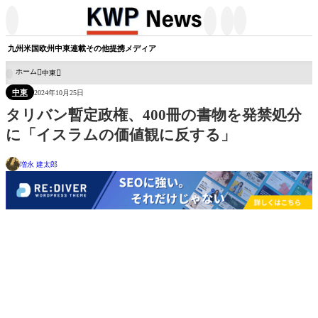




九州
米国
欧州
中東
連載
その他
提携メディア
ホーム
中東

中東
2024年10月25日
タリバン暫定政権、400冊の書物を発禁処分
に「イスラムの価値観に反する」
増永 建太郎