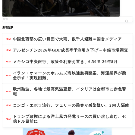
新着記事
中国北西部の広い範囲で大雨、数千人避難＝国営メディア
NEW
アルゼンチン2026年GDP成長率予測引き下げ＝中銀市場調査
NEW
メキシコ中央銀行、政策金利据え置き、6.50％ 26年8月
NEW
イラン・オマーンのホルムズ海峡通航再開案、海運業界が懸
NEW
念示す「実現困難」
欧州熱波、各地で最高気温更新、イタリアは全都市に赤色警
NEW
報
コンゴ・エボラ流行、フェリーの乗客が感染疑い、200人隔離
NEW
トランプ政権による洋上風力発電リースの買い戻し進む、40
NEW
億ドル目前に