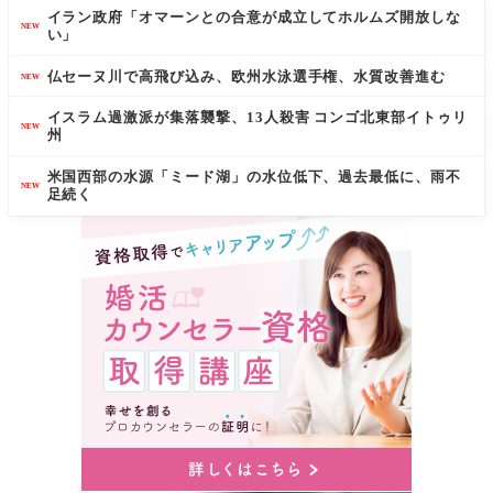
イラン政府「オマーンとの合意が成立してホルムズ開放しな
NEW
い」
仏セーヌ川で高飛び込み、欧州水泳選手権、水質改善進む
NEW
イスラム過激派が集落襲撃、13人殺害 コンゴ北東部イトゥリ
NEW
州
米国西部の水源「ミード湖」の水位低下、過去最低に、雨不
NEW
足続く