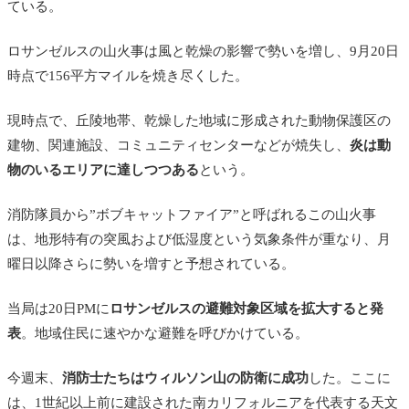
ている。
ロサンゼルスの山火事は風と乾燥の影響で勢いを増し、9月20日
時点で156平方マイルを焼き尽くした。
現時点で、丘陵地帯、乾燥した地域に形成された動物保護区の
建物、関連施設、コミュニティセンターなどが焼失し、
炎は動
物のいるエリアに達しつつある
という。
消防隊員から”ボブキャットファイア”と呼ばれるこの山火事
は、地形特有の突風および低湿度という気象条件が重なり、月
曜日以降さらに勢いを増すと予想されている。
当局は20日PMに
ロサンゼルスの避難対象区域を拡大すると発
表
。地域住民に速やかな避難を呼びかけている。
今週末、
消防士たちはウィルソン山の防衛に成功
した。ここに
は、1世紀以上前に建設された南カリフォルニアを代表する天文