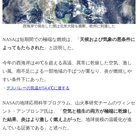
西海岸で発生した煙は北米大陸を横断、欧州に到達した
NASAは短期間での極端な燃焼は、「
天候および気象の悪条件に
よってもたらされた
」と説明した。
今年の西海岸は40℃を超える高温、異常に乾燥した空気、激し
い風、雨不足による一部地域の干ばつが重なり、炎が燃焼しや
すい条件下にあった。
・
デスバレーの気温が54.4℃に達する
NASAの
地球応用科学プログラム、山火事研究チームのヴィンセ
ント・アンブロシア氏は、「
空気と植生の両方が極端に乾燥し
た結果、炎はより激しく燃え上がった
。地球規模の温暖化が進
んでいる証拠である」と述べた。