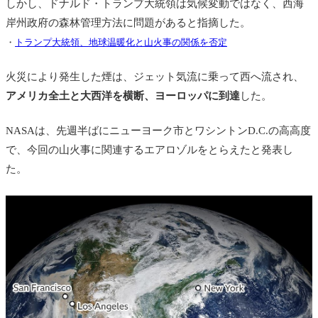
しかし、ドナルド・トランプ大統領は気候変動ではなく、西海
岸州政府の森林管理方法に問題があると指摘した。
・
トランプ大統領、地球温暖化と山火事の関係を否定
火災により発生した煙は、ジェット気流に乗って西へ流され、
アメリカ全土と大西洋を横断、ヨーロッパに到達
した。
NASAは、先週半ばにニューヨーク市とワシントンD.C.の高高度
で、今回の山火事に関連するエアロゾルをとらえたと発表し
た。