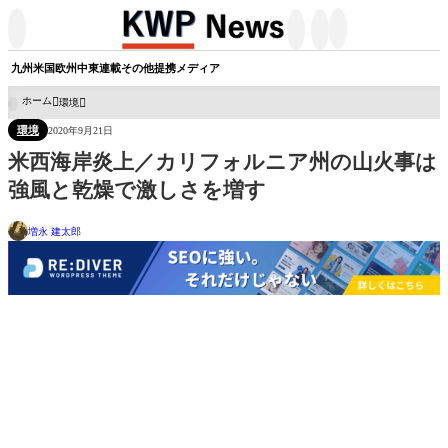




九州
米国
欧州
中東
連載
その他
提携メディア
ホーム
環境

環境
2020年9月21日
米西海岸炎上／カリフォルニア州の山火事は
強風と乾燥で激しさを増す
増永 建太郎