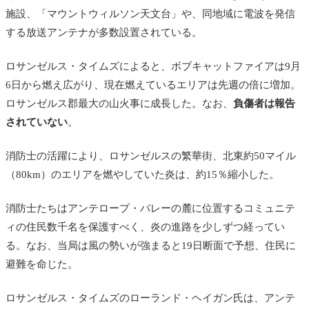
施設、「マウントウィルソン天文台」や、同地域に電波を発信
する放送アンテナが多数設置されている。
ロサンゼルス・タイムズによると、ボブキャットファイアは9月
6日から燃え広がり、現在燃えているエリアは先週の倍に増加。
ロサンゼルス郡最大の山火事に成長した。なお、
負傷者は報告
されていない
。
消防士の活躍により、ロサンゼルスの繁華街、北東約50マイル
（80km）のエリアを燃やしていた炎は、約15％縮小した。
消防士たちはアンテロープ・バレーの麓に位置するコミュニテ
ィの住民数千名を保護すべく、炎の進路を少しずつ経ってい
る。なお、当局は風の勢いが強まると19日断面で予想、住民に
避難を命じた。
ロサンゼルス・タイムズのローランド・ヘイガン氏は、アンテ