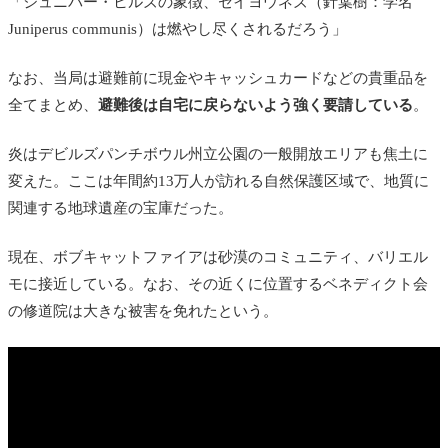
「ジュニパー・ヒルズの象徴、セイヨウネズ（針葉樹：学名
Juniperus communis）は燃やし尽くされるだろう」
なお、当局は避難前に現金やキャッシュカードなどの貴重品を
全てまとめ、
避難後は自宅に戻らないよう強く要請している
。
炎はデビルズパンチボウル州立公園の一般開放エリアも焦土に
変えた。ここは年間約13万人が訪れる自然保護区域で、地質に
関連する地球遺産の宝庫だった。
現在、ボブキャットファイアは砂漠のコミュニティ、バリエル
モに接近している。なお、その近くに位置するベネディクト会
の修道院は大きな被害を免れたという。