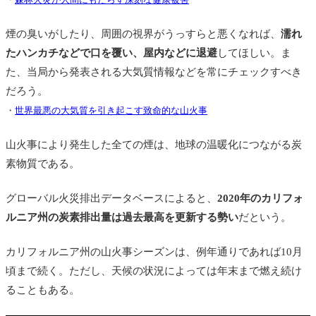
煙の臭いがしたり、周囲の視界がうっすらと悪くなれば、
濡れ
たハンカチなどで口を覆い、屋内などに退避
してほしい。ま
た、当局から発表される大気質情報などを常にチェックすべき
だろう。
・
世界最悪の大気質を引き起こす致命的な山火事
山火事により発生した全ての煙は、地球の温暖化につながる炭
素物質である。
グローバル火災排出データベースによると、
2020年のカリフォ
ルニア州の炭素排出量は過去最高を更新する勢い
だという。
カリフォルニア州の山火事シーズンは、例年通りであれば10月
頃まで続く。ただし、天候の状況によっては年末まで燃え続け
ることもある。