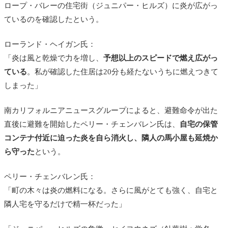
ロープ・バレーの住宅街（ジュニパー・ヒルズ）に炎が広がっ
ているのを確認したという。
ローランド・ヘイガン氏：
「炎は風と乾燥で力を増し、
予想以上のスピードで燃え広がっ
ている
。私が確認した住居は20分も経たないうちに燃えつきて
しまった」
南カリフォルニアニュースグループによると、避難命令が出た
直後に避難を開始したペリー・チェンバレン氏は、
自宅の保管
コンテナ付近に迫った炎を自ら消火し、隣人の馬小屋も延焼か
ら守った
という。
ペリー・チェンバレン氏：
「町の木々は炎の燃料になる。さらに風がとても強く、自宅と
隣人宅を守るだけで精一杯だった」