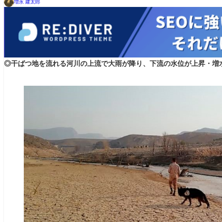
増永 建太郎
◎干ばつ地を流れる河川の上流で大雨が降り、下流の水位が上昇・増水