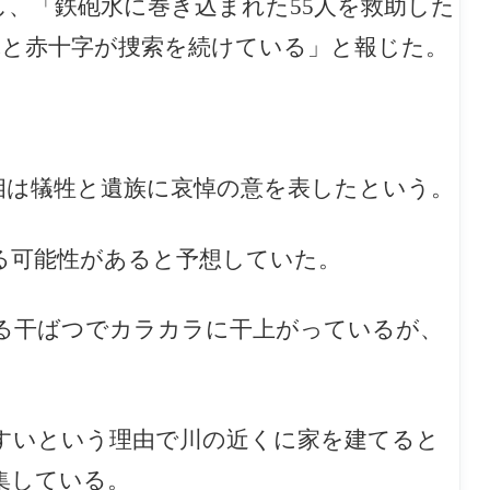
し、「鉄砲水に巻き込まれた55人を救助した
隊と赤十字が捜索を続けている」と報じた。
di）内相は犠牲と遺族に哀悼の意を表したという。
る可能性があると予想していた。
る干ばつでカラカラに干上がっているが、
すいという理由で川の近くに家を建てると
集している。