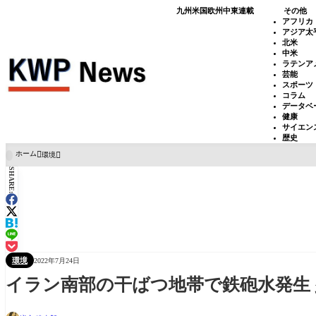
九州
米国
欧州
中東
連載
その他
アフリカ
アジア太
北米
中米
ラテンア
芸能
スポーツ
コラム
データベ
健康
サイエン
歴史
ホーム
環境

SHARE:
環境
2022年7月24日
イラン南部の干ばつ地帯で鉄砲水発生 