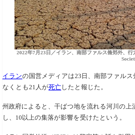
2022年7月23日／イラン、南部ファルス脩郊外、行方不明者
Socie
イラン
の国営メディアは23日、南部ファル
なくとも21人が
死亡
したと報じた。
州政府によると、干ばつ地を流れる河川の上
し、10以上の集落が影響を受けたという。