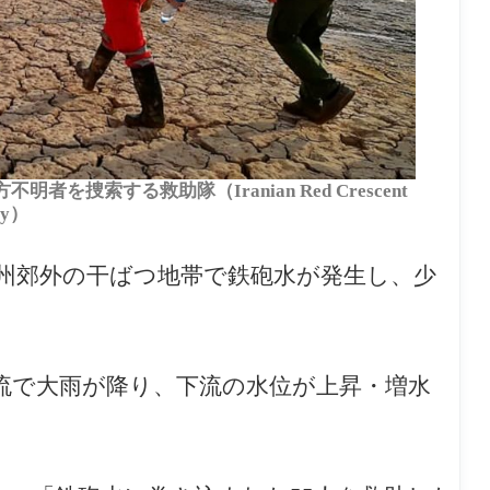
を捜索する救助隊（Iranian Red Crescent
ty）
ス州郊外の干ばつ地帯で鉄砲水が発生し、少
流で大雨が降り、下流の水位が上昇・増水