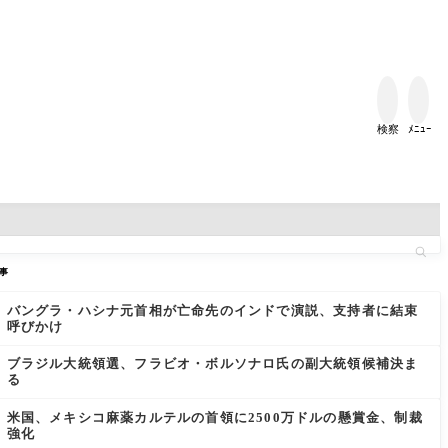


検察
ﾒﾆｭｰ
事
バングラ・ハシナ元首相が亡命先のインドで演説、支持者に結束
呼びかけ
ブラジル大統領選、フラビオ・ボルソナロ氏の副大統領候補決ま
る
米国、メキシコ麻薬カルテルの首領に2500万ドルの懸賞金、制裁
強化