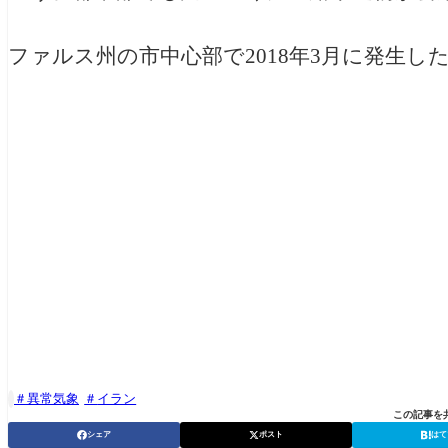
ファルス州の市中心部で2018年3月に発生し
異常気象
イラン

この記事を
シェア
ポスト
はて