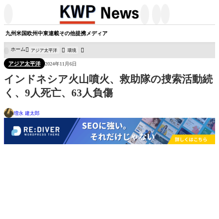




九州
米国
欧州
中東
連載
その他
提携メディア
ホーム
アジア太平洋
環境

アジア太平洋
2024年11月6日
インドネシア火山噴火、救助隊の捜索活動続
く、9人死亡、63人負傷
増永 建太郎