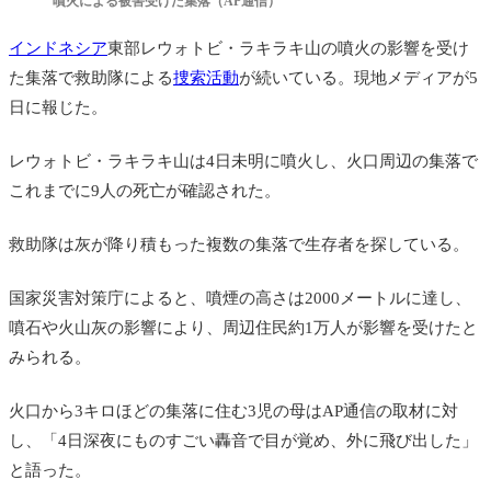
噴火による被害受けた集落（AP通信）
インドネシア
東部レウォトビ・ラキラキ山の噴火の影響を受け
た集落で救助隊による
捜索活動
が続いている。現地メディアが5
日に報じた。
レウォトビ・ラキラキ山は4日未明に
噴火
し、火口周辺の集落で
これまでに9人の死亡が確認された。
救助隊は灰が降り積もった複数の集落で生存者を探している。
国家災害対策庁によると、噴煙の高さは2000メートルに達し、
噴石や火山灰の影響により、周辺住民約1万人が影響を受けたと
みられる。
火口から3キロほどの集落に住む3児の母はAP通信の取材に対
し、「4日深夜にものすごい轟音で目が覚め、外に飛び出した」
と語った。