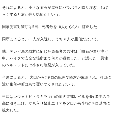
それによると、小さな噴石が屋根にバラバラと降り注ぎ、しば
らくすると灰が降り始めたという。
国家災害対策庁は5日、
死者数を10人から9人に訂正した。
同庁によると、63人が入院し、うち31人が重傷だという。
地元テレビ局の取材に応じた負傷者の男性は「噴石が降り注ぐ
中、バイクで安全な場所まで何とか避難した」と語った。男性
のヘルメットには小さな亀裂が入っていた。
当局によると、 火口から7キロの範囲で降灰が確認され、河口に
近い集落や町は灰で覆いつくされたという。
当局はレウォトビ・ラキラキ山の噴火警戒レベルを4段階中の最
高に引き上げ、立ち入り禁止エリアを火口から半径7キロ以内に
拡大した。