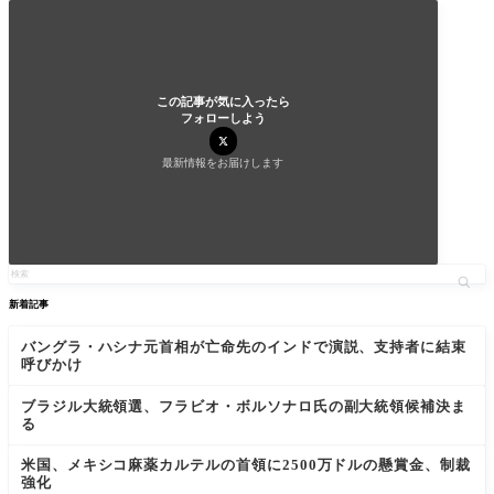
この記事が気に入ったら
フォローしよう
最新情報をお届けします
新着記事
バングラ・ハシナ元首相が亡命先のインドで演説、支持者に結束
呼びかけ
ブラジル大統領選、フラビオ・ボルソナロ氏の副大統領候補決ま
る
米国、メキシコ麻薬カルテルの首領に2500万ドルの懸賞金、制裁
強化