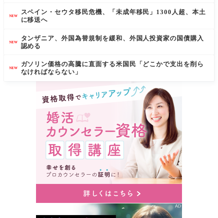
スペイン・セウタ移民危機、「未成年移民」1300人超、本土
NEW
に移送へ
タンザニア、外国為替規制を緩和、外国人投資家の国債購入
NEW
認める
ガソリン価格の高騰に直面する米国民「どこかで支出を削ら
NEW
なければならない」