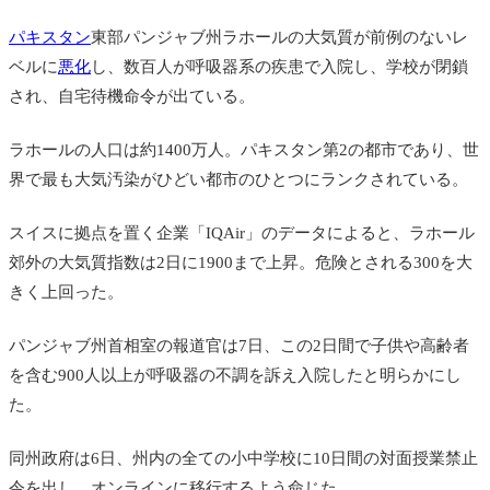
パキスタン
東部パンジャブ州
ラホールの
大気質
が前例のないレ
ベルに
悪化
し、数百人が呼吸器系の疾患で入院し、学校が閉鎖
され、自宅待機命令が出ている。
ラホールの人口は約1400万人。パキスタン第2の都市であり、世
界で最も大気汚染がひどい
都市のひとつにランクされている。
スイスに拠点を置く企業「IQAir」の
データによると、
ラホール
郊外の大気質指数は2日に1900まで上昇。
危険とされる300を大
きく上回った。
パンジャブ州首相室の報道官は7日、この2日間で子供や高齢者
を含む900人以上が呼吸器の不調を訴え入院したと明らかにし
た。
同州政府は6日、州内の全ての小中学校に10日間の対面授業禁止
令を出し、オンラインに移行するよう命じた。