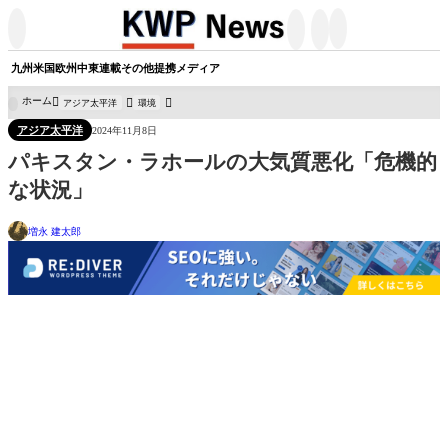




九州
米国
欧州
中東
連載
その他
提携メディア
ホーム
アジア太平洋
環境

アジア太平洋
2024年11月8日
パキスタン・ラホールの大気質悪化「危機的
な状況」
増永 建太郎