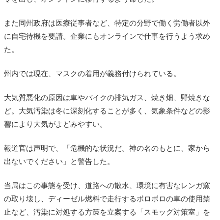
また同州政府は医療従事者など、特定の分野で働く労働者以外
に自宅待機を要請。企業にもオンラインで仕事を行うよう求め
た。
州内では現在、マスクの着用が義務付けられている。
大気質悪化の原因は車やバイクの排気ガス、焼き畑、野焼きな
ど。
大気汚染は冬に深刻化することが多く、気象条件などの影
響により大気がよどみやすい。
報道官は声明で、「危機的な状況だ。神の名のもとに、家から
出ないでください」と警告した。
当局はこの事態を受け、道路への散水、環境に有害なレンガ窯
の取り壊し、ディーゼル燃料で走行するボロボロの車の使用禁
止など、汚染に対処する方策を立案する「スモッグ対策室」を