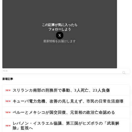
この記事が気に入ったら
フォローしよう
最新情報をお届けします
新着記事
スリランカ南部の刑務所で暴動、3人死亡、23人負傷
NEW
キューバ電力危機、改善の兆し見えず、市民の日常生活崩壊
NEW
ペルーとメキシコが国交回復、元首相の政治亡命認める
NEW
レバノン・イスラエル協議、第三国がヒズボラの「武装解
NEW
除」監視へ