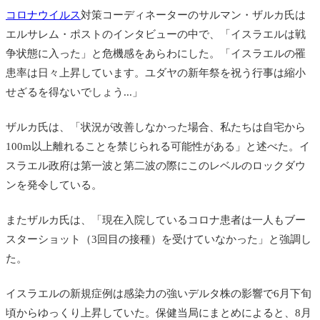
コロナウイルス
対策コーディネーターのサルマン・ザルカ氏は
エルサレム・ポストのインタビューの中で、「イスラエルは戦
争状態に入った」と危機感をあらわにした。「イスラエルの罹
患率は日々上昇しています。ユダヤの新年祭を祝う行事は縮小
せざるを得ないでしょう...」
ザルカ氏は、「状況が改善しなかった場合、私たちは自宅から
100m以上離れることを禁じられる可能性がある」と述べた。イ
スラエル政府は第一波と第二波の際にこのレベルのロックダウ
ンを発令している。
またザルカ氏は、「現在入院しているコロナ患者は一人もブー
スターショット（3回目の接種）を受けていなかった」と強調し
た。
イスラエルの新規症例は感染力の強いデルタ株の影響で6月下旬
頃からゆっくり上昇していた。保健当局にまとめによると、8月