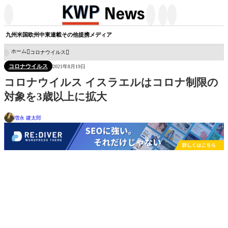




九州
米国
欧州
中東
連載
その他
提携メディア
ホーム
コロナウイルス

コロナウイルス
2021年8月19日
コロナウイルス イスラエルはコロナ制限の
対象を3歳以上に拡大
増永 建太郎