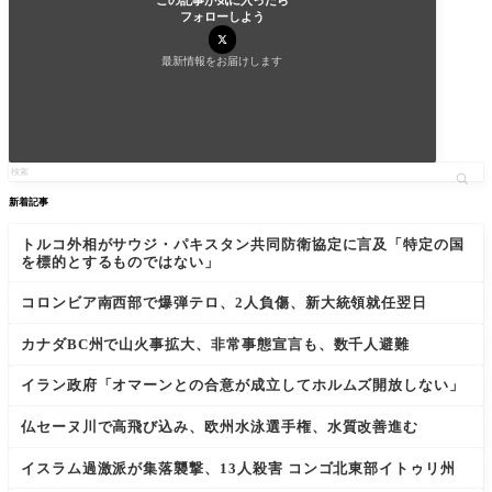
フォローしよう
最新情報をお届けします
新着記事
トルコ外相がサウジ・パキスタン共同防衛協定に言及「特定の国
を標的とするものではない」
コロンビア南西部で爆弾テロ、2人負傷、新大統領就任翌日
カナダBC州で山火事拡大、非常事態宣言も、数千人避難
イラン政府「オマーンとの合意が成立してホルムズ開放しない」
仏セーヌ川で高飛び込み、欧州水泳選手権、水質改善進む
イスラム過激派が集落襲撃、13人殺害 コンゴ北東部イトゥリ州