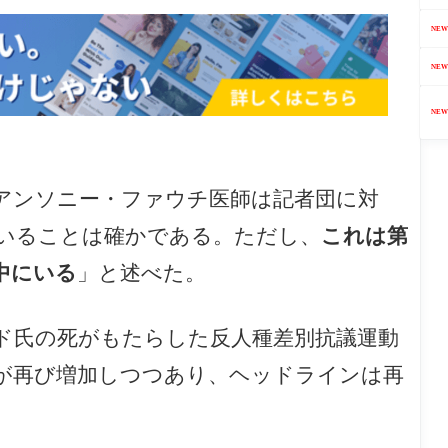
NEW
NEW
NEW
アンソニー・ファウチ医師は記者団に対
いることは確かである。ただし、
これは第
中にいる
」と述べた。
ド氏の死がもたらした反人種差別抗議運動
が再び増加しつつあり、ヘッドラインは再