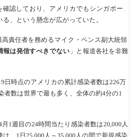
を確認しており、アメリカでもシンガポー
いる、という懸念が広がっていた。
最高責任者を務めるマイク・ペンス副大統領
情報は発信すべきでない
」と報道各社を非難
9日時点のアメリカの累計感染者数は226万
感染者数は世界で最も多く、全体の約4分の1
1週目の24時間当たり感染者数は20,000人
1日25,000人～35,000人の間で新規感染