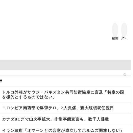


検察
ﾒﾆｭｰ
事
トルコ外相がサウジ・パキスタン共同防衛協定に言及「特定の国
を標的とするものではない」
コロンビア南西部で爆弾テロ、2人負傷、新大統領就任翌日
カナダBC州で山火事拡大、非常事態宣言も、数千人避難
イラン政府「オマーンとの合意が成立してホルムズ開放しない」