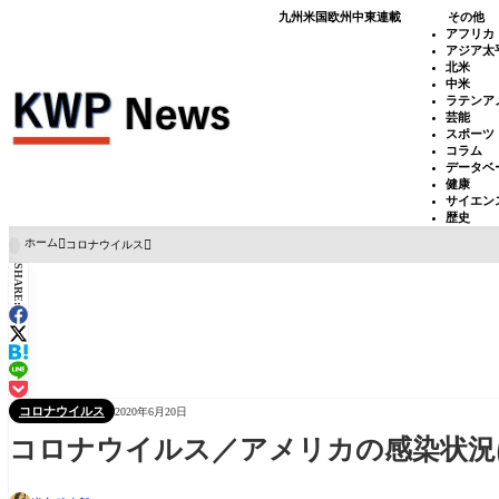
九州
米国
欧州
中東
連載
その他
アフリカ
アジア太
北米
中米
ラテンア
芸能
スポーツ
コラム
データベ
健康
サイエン
歴史
ホーム
コロナウイルス

SHARE:
コロナウイルス
2020年6月20日
コロナウイルス／アメリカの感染状況