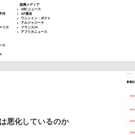
提携メディア
ABCニュース
平洋
AP通信
ワシントン・ポスト
アルジャジーラ
メリカ
フランス24
アフリカニュース
ース
ス
新着記
NEW
NEW
は悪化しているのか
NEW
NEW