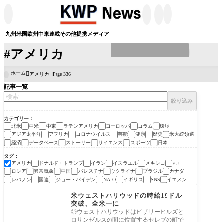




九州
米国
欧州
中東
連載
その他
提携メディア
#アメリカ
ホーム
アメリカ
Page 336

記事一覧
絞り込み
カテゴリー
北米
中米
中東
ラテンアメリカ
ヨーロッパ
コラム
環境
アジア太平洋
アフリカ
コロナウイルス
芸能
健康
歴史
米大統領選
経済
データベース
ストーリー
サイエンス
スポーツ
日本
タグ
アメリカ
ドナルド・トランプ
イラン
イスラエル
メキシコ
EU
ロシア
異常気象
中国
パレスチナ
ウクライナ
ブラジル
カナダ
レバノン
国連
ジョー・バイデン
イギリス
イエメン
NATO
SNS
北米
米ウェストハリウッドの時給19ドル
突破、全米一に
◎ウェストハリウッドはビザリーヒルズと
ロサンゼルスの間に位置するセレブの町で