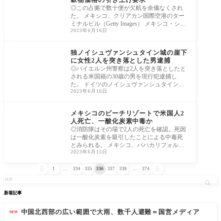
◎この占拠で数十便が欠航を余儀なくされ
た。 メキシコ、クリアカン国際空港のター
ミナルビル（Getty Images） メキシコ・シナ
2023年6月16日
ロア州
ヨーロッパ
独ノイシュヴァンシュタイン城の崖下
に女性2人を突き落とした男逮捕
◎バイエルン州警察は2人を突き落としたと
される米国籍の30歳の男を現行犯逮捕し
た。 ドイツのノイシュヴァンシュタイン城
2023年6月16日
（Getty Im
北米
メキシコのビーチリゾートで米国人2
人死亡、一酸化炭素中毒か
◎消防隊はその場で2人の死亡を確認。死因
は一酸化炭素を吸引したことによる中毒死
とみられる。 メキシコ、バハカリフォルニ
2023年6月15日
ア州


1
…
334
335
336
337
338
…
374
新着記事
中国北西部の広い範囲で大雨、数千人避難＝国営メディア
NEW