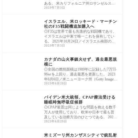
ある。 米カリフォルニア州ロサンゼルスの
2023年7月3日
観光
中東
イスラエル、米ロッキード・マーチン
社のF35戦闘機追加購入へ
◎F35は世界で最も先進的な戦闘機であり、
イスラエルは中東で唯一これを保有してい
る。 2021年10月24日／イスラエル南部の空
2023年7月3日
軍基地、
北米
カナダの山火事鎮火せず、過去最悪規
模に
◎全国の燃焼面積は1989年に記録した7万55
96㎢を上回り、過去最悪を更新した。 2023
年6月6日／米ニューヨーク州（Getty Image
2023年6月29日
s） カナダ政
北米
バイデン米大統領、CPAP療法受ける
睡眠時無呼吸症候群
◎CPAP装置は同じような問題を抱える数千
万人が使用しており、欧米や日本で最も普
及している治療方法のひとつである。 2023
2023年6月29日
年6月28日
北米
米ミズーリ州カンザスシティで銃乱射