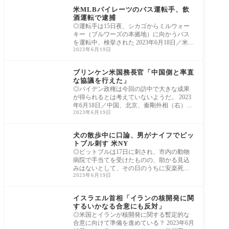
米MLBパイレーツのバス運転手、飲
酒運転で逮捕
◎運転手は15日夜、シカゴからミルウォー
キー（ブルワーズの本拠地）に向かうバス
を運転中、検挙された 2023年6月18日／米メ
2023年6月19日
ジャー
アジア太平洋
ブリンケン米国務長官「中国側と率直
な協議を行えた」
◎バイデン政権は今回の訪中で大きな成果
が得られるとは考えていないようだ。 2023
年6月18日／中国、北京、秦剛外相（右）と
2023年6月19日
ブリン
北米
犬の散歩中に口論、男がナイフでピッ
トブル刺す 米NY
◎ピットブルは17日に刺され、市内の動物
病院で手当てを受けたものの、助かる見込
みはないとして、その日のうちに安楽死さ
2023年6月19日
せられ
中東
イスラエル首相「イランの核開発に関
するいかなる合意にも反対」
◎米国とイランが核開発に関する暫定的な
合意に向けて準備を進めている？ 2023年6月