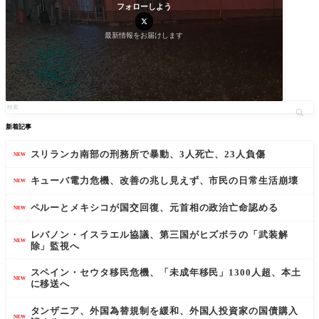
フォローしよう
最新情報をお届けします
新着記事
スリランカ南部の刑務所で暴動、3人死亡、23人負傷
NEW
キューバ電力危機、改善の兆し見えず、市民の日常生活崩壊
NEW
ペルーとメキシコが国交回復、元首相の政治亡命認める
NEW
レバノン・イスラエル協議、第三国がヒズボラの「武装解
NEW
除」監視へ
スペイン・セウタ移民危機、「未成年移民」1300人超、本土
NEW
に移送へ
タンザニア、外国為替規制を緩和、外国人投資家の国債購入
NEW