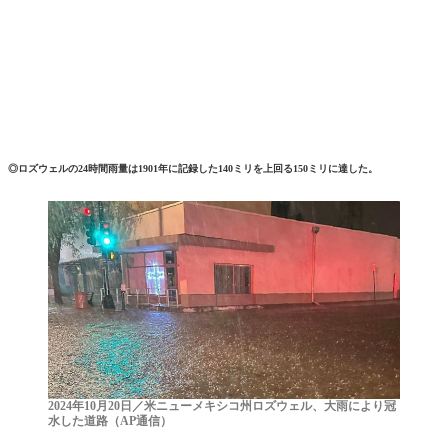
◎ロズウェルの24時間雨量は1901年に記録した140ミリを上回る150ミリに達した。
2024年10月20日／米ニューメキシコ州ロズウェル、大雨により冠
水した道路（AP通信）