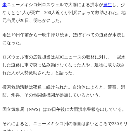
米
ニューメキシコ州ロズウェルで大雨による洪水が
発生
し、少
なくとも1人が死亡、300人近くが州兵によって救助された。地
元当局が20日、明らかにした。
雨は19日午前から一晩中降り続き、ほぼすべての道路が水浸し
になった。
ロズウェル市の広報担当はABCニュースの取材に対し、「冠水
した道路に車で突っ込み動けなくなった人や、建物に取り残さ
れた人が大勢救助された」と語った。
捜索救助活動は夜通し続けられた。自治体によると、警察、消
防、州兵、その他関係機関が参加しているという。
国立気象局（NWS）は19日午後に大雨洪水警報を出している。
それによると、ニューメキシコ州の雨量は多いところで230ミリ