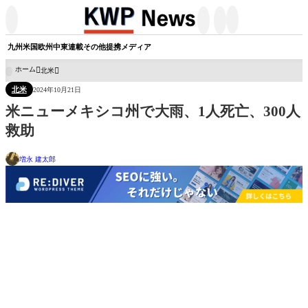




九州
米国
欧州
中東
連載
その他
提携メディア
ホーム
北米

北米
2024年10月21日
米ニューメキシコ州で大雨、1人死亡、300人
救助
増永 建太郎