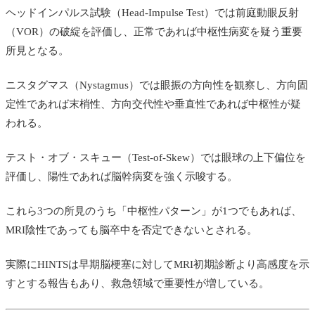
ヘッドインパルス試験（Head-Impulse Test）では前庭動眼反射
（VOR）の破綻を評価し、正常であれば中枢性病変を疑う重要
所見となる。
ニスタグマス（Nystagmus）では眼振の方向性を観察し、方向固
定性であれば末梢性、方向交代性や垂直性であれば中枢性が疑
われる。
テスト・オブ・スキュー（Test-of-Skew）では眼球の上下偏位を
評価し、陽性であれば脳幹病変を強く示唆する。
これら3つの所見のうち「中枢性パターン」が1つでもあれば、
MRI陰性であっても脳卒中を否定できないとされる。
実際にHINTSは早期脳梗塞に対してMRI初期診断より高感度を示
すとする報告もあり、救急領域で重要性が増している。