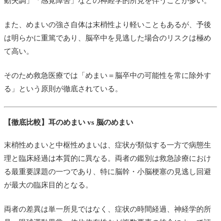
動失調」「感覚障害」などの神経学的所見を伴うことが多い。
また、めまいの強さ自体は末梢性より軽いこともあるが、予後
は明らかに重篤であり、脳卒中を見逃した場合のリスクは極め
て高い。
そのため救急医療では「めまい＝脳卒中の可能性を常に除外す
る」という原則が徹底されている。
【徹底比較】耳のめまい vs 脳のめまい
末梢性めまいと中枢性めまいは、症状が類似する一方で病態生
理と臨床経過は本質的に異なる。両者の鑑別は救急診療におけ
る最重要課題の一つであり、特に脳幹・小脳梗塞の見逃し回避
が最大の臨床目的となる。
両者の差異は単一所見ではなく、症状の時間経過、神経学的所