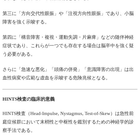
第三に「方向交代性眼振」や「注視方向性眼振」であり、小脳
障害を強く示唆する。
第四に「構音障害・複視・運動失調・片麻痺」などの随伴神経
症状であり、これらが一つでも存在する場合は脳卒中を強く疑
う必要がある。
さらに「急速な悪化」「頭痛の併発」「意識障害の出現」は出
血性病変や広範な虚血を示唆する危険兆候となる。
HINTS検査の臨床的意義
HINTS検査（Head-Impulse, Nystagmus, Test-of-Skew）は急性前
庭症候群において末梢性と中枢性を鑑別するための神経学的診
察手法である。