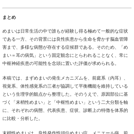
まとめ
めまいは日常生活の中で誰もが経験し得る極めて一般的な症状
である一方、その背景には良性疾患から生命を脅かす脳血管障
害まで、多様な病態が存在する症候群である。そのため、「め
まい＝耳の病気」という固定観念にとらわれることなく、常に
中枢神経疾患の可能性を念頭に置いた評価が求められる。
本稿では、まずめまいの発生メカニズムを、前庭系（内耳）、
視覚系、体性感覚系の三者が協調して平衡機能を維持している
という生理学的観点から整理した。そのうえで、原因部位に基
づく「末梢性めまい」と「中枢性めまい」という二大分類を軸
に、それぞれの病態、代表疾患、症状、診断上の特徴を体系的
に比較・分析した。
末梢性めまいは、良性発作性頭位めまい症、メニエール病、前