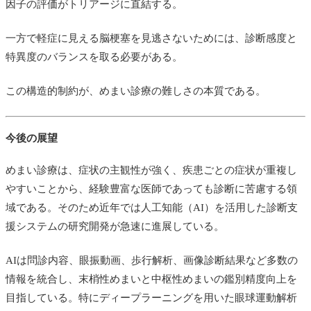
因子の評価がトリアージに直結する。
一方で軽症に見える脳梗塞を見逃さないためには、診断感度と
特異度のバランスを取る必要がある。
この構造的制約が、めまい診療の難しさの本質である。
今後の展望
めまい診療は、症状の主観性が強く、疾患ごとの症状が重複し
やすいことから、経験豊富な医師であっても診断に苦慮する領
域である。そのため近年では人工知能（AI）を活用した診断支
援システムの研究開発が急速に進展している。
AIは問診内容、眼振動画、歩行解析、画像診断結果など多数の
情報を統合し、末梢性めまいと中枢性めまいの鑑別精度向上を
目指している。特にディープラーニングを用いた眼球運動解析