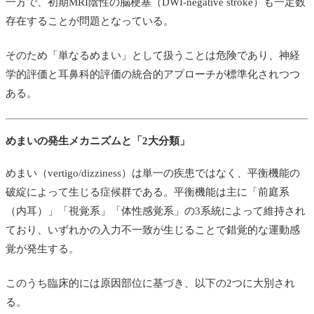
一方で、初期MRI陰性の脳梗塞（DWI-negative stroke）も一定数
存在することが問題となっている。
そのため「単なるめまい」として扱うことは危険であり、神経
学的評価と耳鼻科的評価の統合的アプローチが標準化されつつ
ある。
めまいの発生メカニズムと「2大分類」
めまい（vertigo/dizziness）は単一の疾患ではなく、平衡機能の
破綻によって生じる症候群である。平衡機能は主に「前庭系
（内耳）」「視覚系」「体性感覚系」の3系統によって維持され
ており、いずれかの入力不一致が生じることで錯覚的な運動感
覚が発生する。
このうち臨床的には原因部位に基づき、以下の2つに大別され
る。