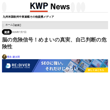




九州
米国
欧州
中東
連載
その他
提携メディア
ホーム
健康

健康
2026年7月7日
脳の危険信号！めまいの真実、自己判断の危
険性
増永 建太郎