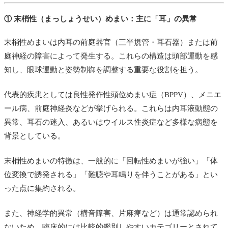
① 末梢性（まっしょうせい）めまい：主に「耳」の異常
末梢性めまいは内耳の前庭器官（三半規管・耳石器）または前
庭神経の障害によって発生する。これらの構造は頭部運動を感
知し、眼球運動と姿勢制御を調整する重要な役割を担う。
代表的疾患としては良性発作性頭位めまい症（BPPV）、メニエ
ール病、前庭神経炎などが挙げられる。これらは内耳液動態の
異常、耳石の迷入、あるいはウイルス性炎症など多様な病態を
背景としている。
末梢性めまいの特徴は、一般的に「回転性めまいが強い」「体
位変換で誘発される」「難聴や耳鳴りを伴うことがある」とい
った点に集約される。
また、神経学的異常（構音障害、片麻痺など）は通常認められ
ないため、臨床的には比較的鑑別しやすいカテゴリーとされて