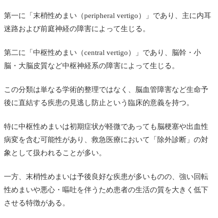
第一に「末梢性めまい（peripheral vertigo）」であり、主に内耳
迷路および前庭神経の障害によって生じる。
第二に「中枢性めまい（central vertigo）」であり、脳幹・小
脳・大脳皮質など中枢神経系の障害によって生じる。
この分類は単なる学術的整理ではなく、脳血管障害など生命予
後に直結する疾患の見逃し防止という臨床的意義を持つ。
特に中枢性めまいは初期症状が軽微であっても脳梗塞や出血性
病変を含む可能性があり、救急医療において「除外診断」の対
象として扱われることが多い。
一方、末梢性めまいは予後良好な疾患が多いものの、強い回転
性めまいや悪心・嘔吐を伴うため患者の生活の質を大きく低下
させる特徴がある。