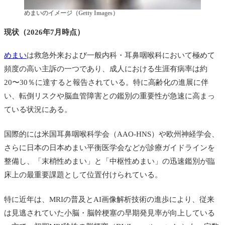
めまいのイメージ（Getty Images）
現状（2026年7月時点）
めまい
は救急外来および一般内科・耳鼻咽喉科において極めて
頻度の高い主訴の一つであり、成人における生涯有病率は約
20〜30％に達すると報告されている。特に高齢化の進展に伴
い、転倒リスクや脳血管障害との鑑別の重要性が急速に高まっ
ている状況にある。
国際的には米国耳鼻咽喉科学会（AAO-HNS）や欧州神経学会、
さらに日本の日本めまい平衡医学会などが診療ガイドラインを
整備し、「末梢性めまい」と「中枢性めまい」の迅速鑑別が臨
床上の最重要課題として位置付けられている。
特に近年は、MRIの普及とAI画像解析技術の進歩により、従来
は見逃されていた小脳・脳幹梗塞の早期発見率が向上している