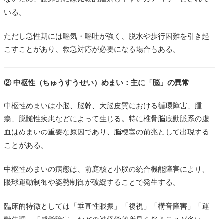
いる。
ただし急性期には嘔気・嘔吐が強く、脱水や歩行困難を引き起
こすことがあり、救急対応が必要になる場合もある。
② 中枢性（ちゅうすうせい）めまい：主に「脳」の異常
中枢性めまいは小脳、脳幹、大脳皮質における循環障害、腫
瘍、脱髄性疾患などによって生じる。特に椎骨脳底動脈系の虚
血はめまいの重要な原因であり、脳梗塞の前兆として出現する
ことがある。
中枢性めまいの病態は、前庭核と小脳の統合機能障害により、
眼球運動制御や姿勢制御が破綻することで発生する。
臨床的特徴としては「垂直性眼振」「複視」「構音障害」「運