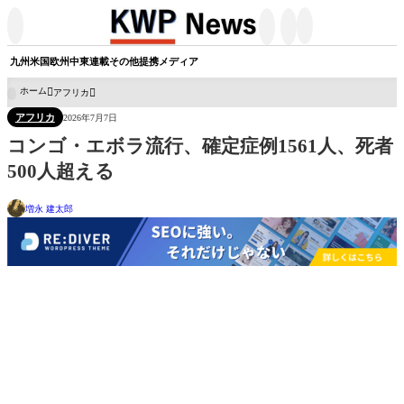




九州
米国
欧州
中東
連載
その他
提携メディア
ホーム
アフリカ

アフリカ
2026年7月7日
コンゴ・エボラ流行、確定症例1561人、死者
500人超える
増永 建太郎