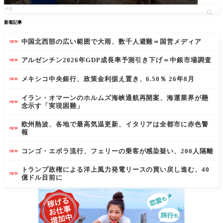
新着記事
中国北西部の広い範囲で大雨、数千人避難＝国営メディア
NEW
アルゼンチン2026年GDP成長率予測引き下げ＝中銀市場調査
NEW
メキシコ中央銀行、政策金利据え置き、6.50％ 26年8月
NEW
イラン・オマーンのホルムズ海峡通航再開案、海運業界が懸
NEW
念示す「実現困難」
欧州熱波、各地で最高気温更新、イタリアは全都市に赤色警
NEW
報
コンゴ・エボラ流行、フェリーの乗客が感染疑い、200人隔離
NEW
トランプ政権による洋上風力発電リースの買い戻し進む、40
NEW
億ドル目前に