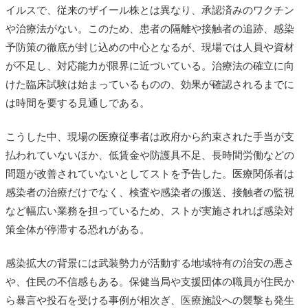
イルスで、従来のザイール株とは異なり、承認済みのワクチン
や治療法がない。このため、患者の隔離や接触者の追跡、感染
予防策の徹底が封じ込めの中心となるが、現場では人員や資材
が不足し、対応能力が限界に近づいている。治療法の確立に向
けた臨床試験は始まっているものの、効果が確認されるまでに
は時間を要する見通しである。
こうした中、現場の医療従事者は政府から約束された手当が支
払われていないほか、低賃金や防護具不足、長時間労働などの
問題が改善されていないとしてストを予告した。医療関係者は
感染者の治療だけでなく、検査や感染者の搬送、接触者の監視
など幅広い業務を担っているため、ストが実施されれば感染対
策全体が停滞する恐れがある。
感染拡大の背景には武装勢力が活動する地域特有の治安の悪さ
や、住民の不信感もある。保健当局や支援団体の職員が住民か
ら暴言や投石を受ける事例が相次ぎ、医療施設への襲撃も発生