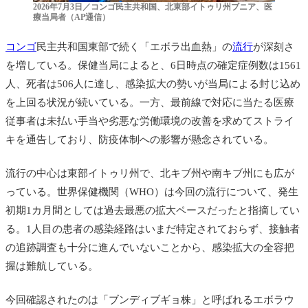
2026年7月3日／コンゴ民主共和国、北東部イトゥリ州ブニア、医
療当局者（AP通信）
コンゴ
民主共和国東部で続く「エボラ出血熱」の
流行
が深刻さ
を増している。保健当局によると、6日時点の確定症例数は1561
人、死者は506人に達し、感染拡大の勢いが当局による封じ込め
を上回る状況が続いている。一方、最前線で対応に当たる医療
従事者は未払い手当や劣悪な労働環境の改善を求めてストライ
キを通告しており、防疫体制への影響が懸念されている。
流行の中心は東部イトゥリ州で、北キブ州や南キブ州にも広が
っている。世界保健機関（WHO）は今回の流行について、発生
初期1カ月間としては過去最悪の拡大ペースだったと指摘してい
る。1人目の患者の感染経路はいまだ特定されておらず、接触者
の追跡調査も十分に進んでいないことから、感染拡大の全容把
握は難航している。
今回確認されたのは「ブンディブギョ株」と呼ばれるエボラウ