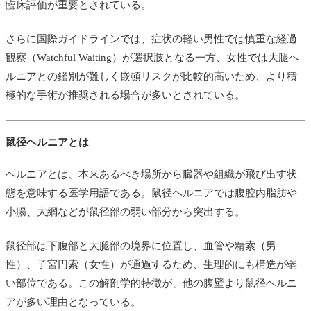
臨床評価が重要とされている。
さらに国際ガイドラインでは、症状の軽い男性では慎重な経過
観察（Watchful Waiting）が選択肢となる一方、女性では大腿ヘ
ルニアとの鑑別が難しく嵌頓リスクが比較的高いため、より積
極的な手術が推奨される場合が多いとされている。
鼠径ヘルニアとは
ヘルニアとは、本来あるべき場所から臓器や組織が飛び出す状
態を意味する医学用語である。鼠径ヘルニアでは腹腔内脂肪や
小腸、大網などが鼠径部の弱い部分から突出する。
鼠径部は下腹部と大腿部の境界に位置し、血管や精索（男
性）、子宮円索（女性）が通過するため、生理的にも構造が弱
い部位である。この解剖学的特徴が、他の腹壁より鼠径ヘルニ
アが多い理由となっている。