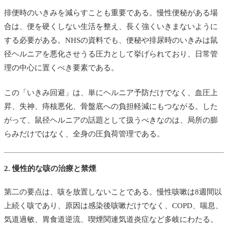
排便時のいきみを減らすことも重要である。慢性便秘がある場
合は、便を硬くしない生活を整え、長く強くいきまないように
する必要がある。NHSの資料でも、便秘や排尿時のいきみは鼠
径ヘルニアを悪化させうる圧力として挙げられており、日常管
理の中心に置くべき要素である。
この「いきみ回避」は、単にヘルニア予防だけでなく、血圧上
昇、失神、痔核悪化、骨盤底への負担軽減にもつながる。した
がって、鼠径ヘルニアの話題として扱うべきなのは、局所の膨
らみだけではなく、全身の圧負荷管理である。
2. 慢性的な咳の治療と禁煙
第二の要点は、咳を放置しないことである。慢性咳嗽は8週間以
上続く咳であり、原因は感染後咳嗽だけでなく、COPD、喘息、
気道過敏、胃食道逆流、喫煙関連気道炎症など多岐にわたる。