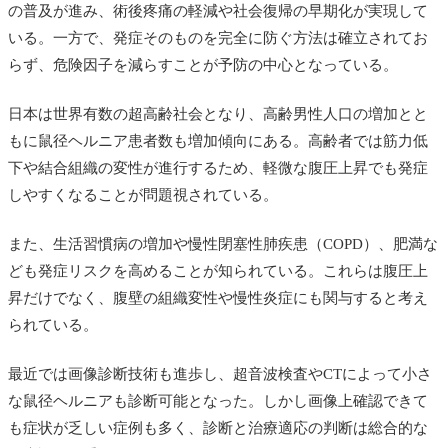
の普及が進み、術後疼痛の軽減や社会復帰の早期化が実現して
いる。一方で、発症そのものを完全に防ぐ方法は確立されてお
らず、危険因子を減らすことが予防の中心となっている。
日本は世界有数の超高齢社会となり、高齢男性人口の増加とと
もに鼠径ヘルニア患者数も増加傾向にある。高齢者では筋力低
下や結合組織の変性が進行するため、軽微な腹圧上昇でも発症
しやすくなることが問題視されている。
また、生活習慣病の増加や慢性閉塞性肺疾患（COPD）、肥満な
ども発症リスクを高めることが知られている。これらは腹圧上
昇だけでなく、腹壁の組織変性や慢性炎症にも関与すると考え
られている。
最近では画像診断技術も進歩し、超音波検査やCTによって小さ
な鼠径ヘルニアも診断可能となった。しかし画像上確認できて
も症状が乏しい症例も多く、診断と治療適応の判断は総合的な