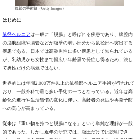
腹部の手術跡（Getty Images）
はじめに
鼠径ヘルニア
は一般に「脱腸」と呼ばれる疾患であり、腹腔内
の脂肪組織や腸管などが腹壁の弱い部分から鼠径部へ突出する
疾患である。日本では高齢男性に多い疾患として知られている
が、乳幼児から女性まで幅広い年齢層で発症し得るため、決し
て男性だけの病気ではない。
世界的には年間2,000万件以上の鼠径部ヘルニア手術が行われて
おり、一般外科で最も多い手術の一つとなっている。近年は高
齢化の進行や生活習慣の変化に伴い、高齢者の発症や再発予防
への関心が高まっている。
従来は「重い物を持つと脱腸になる」という単純な理解が一般
的であった。しかし近年の研究では、腹圧だけでは説明でき