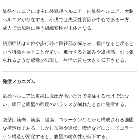
鼠径ヘルニアには主に外鼠径ヘルニア、内鼠径ヘルニア、大腿
ヘルニアが存在する。小児では先天性要因が中心である一方、
成人では加齢に伴う組織変性が主体となる。
初期症状は立位や歩行時に鼠径部が膨らみ、横になると戻ると
いう特徴を示すことが多い。進行すると痛みや違和感、引っ張
られるような感覚が出現し、生活の質を大きく低下させる。
発症メカニズム
鼠径ヘルニアは単純に腹圧が高いだけで発症するわけではな
い。腹圧と腹壁の強度のバランスが崩れたときに発症する。
腹壁は筋肉、筋膜、腱膜、コラーゲンなどから構成される強固
な構造物である。しかし加齢や遺伝、喫煙などによってコラー
ゲン構造が変化すると、腹壁の耐久性が低下する。