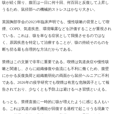
咳が続く限り、腹圧は一日に何十回、何百回と反復して上昇し
うるため、鼠径部への機械的ストレスはかなり大きい。
英国胸部学会の2023年臨床声明でも、慢性咳嗽の背景として喫
煙、COPD、気道疾患、環境曝露などを評価することが重視され
ている。これは、咳を単なる症状として我慢させるのではな
く、原因疾患を特定して治療することが、咳の持続そのものを
断ち切る最も合理的な方法だからである。
禁煙はこの文脈で非常に重要である。喫煙は気道炎症や慢性咳
嗽と関連し、さらに組織修復や血流にも不利に働くため、腹壁
にかかる反復負荷と組織脆弱化の両面から鼠径ヘルニアに不利
である。2026年の疫学研究でも喫煙は有意な危険因子として報
告されており、少なくとも予防上は避けるべき習慣といえる。
もっとも、禁煙直後に一時的に咳が増えたように感じる人もい
る。これは気道の線毛機能が回復する過程で起こりうる現象で