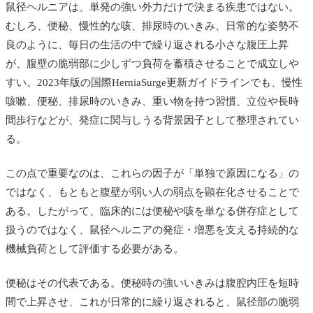
鼠径ヘルニアは、単発の強い外力だけで決まる疾患ではない。
むしろ、便秘、慢性的な咳、排尿時のいきみ、日常的な姿勢不
良のように、毎日の生活の中で繰り返される小さな腹圧上昇
が、腹壁の脆弱部に少しずつ負荷を蓄積させることで成立しや
すい。2023年版の国際HerniaSurge更新ガイドラインでも、慢性
咳嗽、便秘、排尿時のいきみ、重い物を持つ習慣、立位や長時
間歩行などが、発症に関与しうる背景因子として整理されてい
る。
この点で重要なのは、これらの因子が「単独で原因になる」の
ではなく、もともと腹壁が弱い人の弱点を顕在化させることで
ある。したがって、臨床的には便秘や咳を単なる併存症として
扱うのではなく、鼠径ヘルニアの発症・増悪を支える持続的な
機械負荷として評価する必要がある。
便秘はその代表である。便秘時の強いいきみは腹腔内圧を短時
間で上昇させ、これが日常的に繰り返されると、鼠径部の脆弱