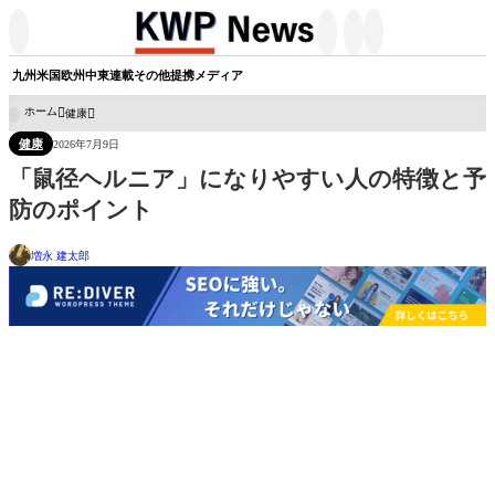




九州
米国
欧州
中東
連載
その他
提携メディア
ホーム
健康

健康
2026年7月9日
「鼠径ヘルニア」になりやすい人の特徴と予
防のポイント
増永 建太郎