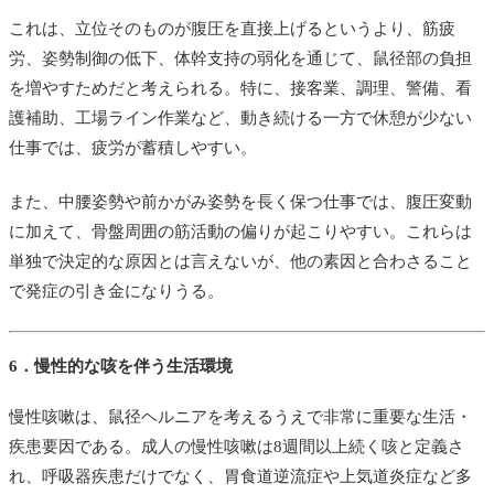
これは、立位そのものが腹圧を直接上げるというより、筋疲
労、姿勢制御の低下、体幹支持の弱化を通じて、鼠径部の負担
を増やすためだと考えられる。特に、接客業、調理、警備、看
護補助、工場ライン作業など、動き続ける一方で休憩が少ない
仕事では、疲労が蓄積しやすい。
また、中腰姿勢や前かがみ姿勢を長く保つ仕事では、腹圧変動
に加えて、骨盤周囲の筋活動の偏りが起こりやすい。これらは
単独で決定的な原因とは言えないが、他の素因と合わさること
で発症の引き金になりうる。
6．慢性的な咳を伴う生活環境
慢性咳嗽は、鼠径ヘルニアを考えるうえで非常に重要な生活・
疾患要因である。成人の慢性咳嗽は8週間以上続く咳と定義さ
れ、呼吸器疾患だけでなく、胃食道逆流症や上気道炎症など多