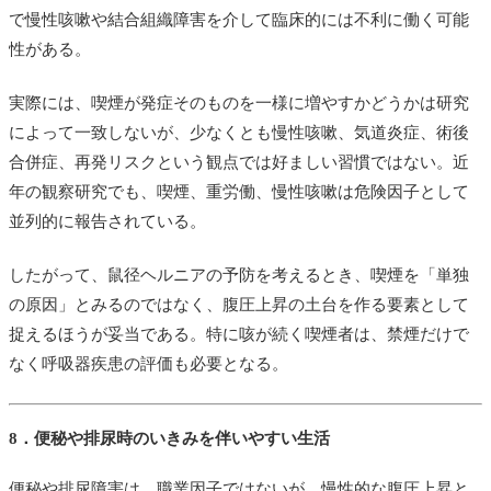
で慢性咳嗽や結合組織障害を介して臨床的には不利に働く可能
性がある。
実際には、喫煙が発症そのものを一様に増やすかどうかは研究
によって一致しないが、少なくとも慢性咳嗽、気道炎症、術後
合併症、再発リスクという観点では好ましい習慣ではない。近
年の観察研究でも、喫煙、重労働、慢性咳嗽は危険因子として
並列的に報告されている。
したがって、鼠径ヘルニアの予防を考えるとき、喫煙を「単独
の原因」とみるのではなく、腹圧上昇の土台を作る要素として
捉えるほうが妥当である。特に咳が続く喫煙者は、禁煙だけで
なく呼吸器疾患の評価も必要となる。
8．便秘や排尿時のいきみを伴いやすい生活
便秘や排尿障害は、職業因子ではないが、慢性的な腹圧上昇と