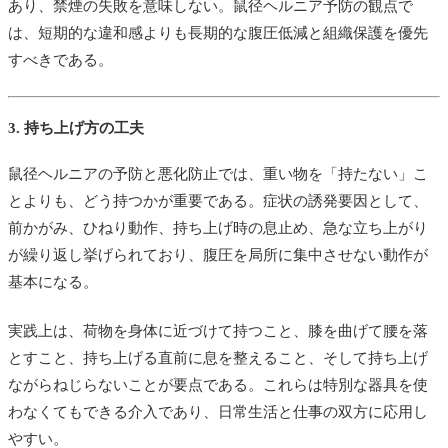
あり、禁煙の失敗を意味しない。鼠径ヘルニア予防の観点で
は、短期的な違和感よりも長期的な腹圧低減と組織保護を優先
すべきである。
3. 持ち上げ方の工夫
鼠径ヘルニアの予防と悪化防止では、重い物を「持たない」こ
とよりも、どう持つかが重要である。症状の誘発要因として、
前かがみ、ひねり動作、持ち上げ時の息止め、急な立ち上がり
が繰り返し挙げられており、腹圧を局所に集中させない動作が
基本になる。
実践上は、荷物を身体に近づけて持つこと、膝を曲げて腰を落
とすこと、持ち上げる直前に息を整えること、そして持ち上げ
ながらねじらないことが要点である。これらは特別な器具を使
わなくてもできる介入であり、日常生活と仕事の双方に応用し
やすい。