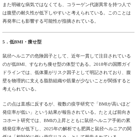
また明確な病気ではなくても、コラーゲン代謝異常を持つ人で
は腹壁の耐久性が低下しやすいと考えられている。このことは
再発率にも影響する可能性が指摘されている。
5．低BMI・痩せ型
鼠径ヘルニアの危険因子として、近年一貫して注目されている
のが低BMI、すなわち痩せ型の体型である。2018年の国際ガイ
ドラインでは、低体重がリスク因子として明記されており、腹
壁を物理的に支える脂肪組織や筋量が少ないことが関係すると
考えられている。
この点は直感に反するが、複数の疫学研究で「BMIが高いほど
発症率が低い」という結果が報告されている。たとえば前向き
コホート研究では、BMIの上昇とともに鼠径ヘルニア手術の累
積発症率が低下し、2025年の解析でも肥満と鼠径ヘルニアの関