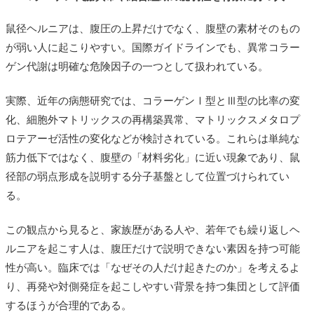
鼠径ヘルニアは、腹圧の上昇だけでなく、腹壁の素材そのもの
が弱い人に起こりやすい。国際ガイドラインでも、異常コラー
ゲン代謝は明確な危険因子の一つとして扱われている。
実際、近年の病態研究では、コラーゲンⅠ型とⅢ型の比率の変
化、細胞外マトリックスの再構築異常、マトリックスメタロプ
ロテアーゼ活性の変化などが検討されている。これらは単純な
筋力低下ではなく、腹壁の「材料劣化」に近い現象であり、鼠
径部の弱点形成を説明する分子基盤として位置づけられてい
る。
この観点から見ると、家族歴がある人や、若年でも繰り返しヘ
ルニアを起こす人は、腹圧だけで説明できない素因を持つ可能
性が高い。臨床では「なぜその人だけ起きたのか」を考えるよ
り、再発や対側発症を起こしやすい背景を持つ集団として評価
するほうが合理的である。