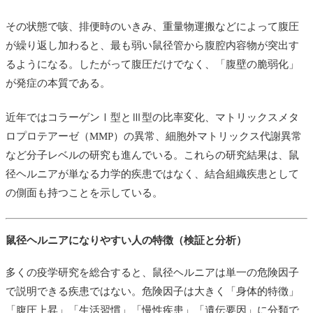
その状態で咳、排便時のいきみ、重量物運搬などによって腹圧
が繰り返し加わると、最も弱い鼠径管から腹腔内容物が突出す
るようになる。したがって腹圧だけでなく、「腹壁の脆弱化」
が発症の本質である。
近年ではコラーゲンⅠ型とⅢ型の比率変化、マトリックスメタ
ロプロテアーゼ（MMP）の異常、細胞外マトリックス代謝異常
など分子レベルの研究も進んでいる。これらの研究結果は、鼠
径ヘルニアが単なる力学的疾患ではなく、結合組織疾患として
の側面も持つことを示している。
鼠径ヘルニアになりやすい人の特徴（検証と分析）
多くの疫学研究を総合すると、鼠径ヘルニアは単一の危険因子
で説明できる疾患ではない。危険因子は大きく「身体的特徴」
「腹圧上昇」「生活習慣」「慢性疾患」「遺伝要因」に分類で