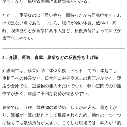
度も上がり、鼠径管周囲に累積負荷がかかる。
ただし、重要なのは「重い物を一回持ったから即発症する」わ
けではない点である。むしろ、腹壁が弱い体質、低BMI、高
齢、喫煙歴などが背景にある人ほど、反復負荷によって症状が
表面化しやすい。
3．介護、運送、倉庫、農業などの反復持ち上げ職
介護職では、移乗介助、体位変換、ベッド上での上体起こし、
車椅子への移乗など、日常的に中等度以上の腹圧がかかる。運
送や倉庫でも、重量物の搬入出だけでなく、狭い空間での中腰
作業が多く、腹壁に不利な姿勢が続きやすい。
農業では、収穫、収穫物の箱詰め、しゃがみ込み、起き上が
り、運搬が一連の動作として反復されるため、動作の一つ一つ
は軽くても累積負荷が大きい。こうした現場では、本人が「筋