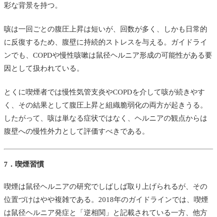
彩な背景を持つ。
咳は一回ごとの腹圧上昇は短いが、回数が多く、しかも日常的
に反復するため、腹壁に持続的ストレスを与える。ガイドライ
ンでも、COPDや慢性咳嗽は鼠径ヘルニア形成の可能性がある要
因として扱われている。
とくに喫煙者では慢性気管支炎やCOPDを介して咳が続きやす
く、その結果として腹圧上昇と組織脆弱化の両方が起きうる。
したがって、咳は単なる症状ではなく、ヘルニアの観点からは
腹壁への慢性外力として評価すべきである。
7．喫煙習慣
喫煙は鼠径ヘルニアの研究でしばしば取り上げられるが、その
位置づけはやや複雑である。2018年のガイドラインでは、喫煙
は鼠径ヘルニア発症と「逆相関」と記載されている一方、他方