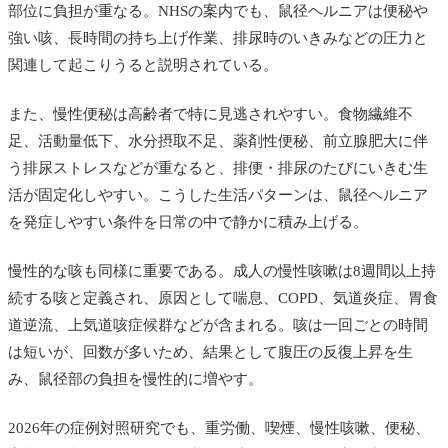
部位に負担が重なる。NHSの案内でも、鼠径ヘルニアは便秘や
強い咳、長時間の持ち上げ作業、排尿時のいきみなどの圧力と
関連して起こりうると説明されている。
また、慢性便秘は高齢者で特に見逃されやすい。食物繊維不
足、活動量低下、水分摂取不足、薬剤性便秘、前立腺肥大に伴
う排尿ストレスなどが重なると、排便・排尿のたびにいきむ生
活が固定化しやすい。こうした生活パターンは、鼠径ヘルニア
を発症しやすい条件を日常の中で静かに積み上げる。
慢性的な咳も同様に重要である。成人の慢性咳嗽は8週間以上持
続する咳と定義され、原因として喘息、COPD、気道炎症、胃食
道逆流、上気道咳症候群などが含まれる。咳は一回ごとの時間
は短いが、回数が多いため、結果として腹圧の反復上昇を生
み、鼠径部の負担を慢性的に増やす。
2026年の症例対照研究でも、重労働、喫煙、慢性咳嗽、便秘、