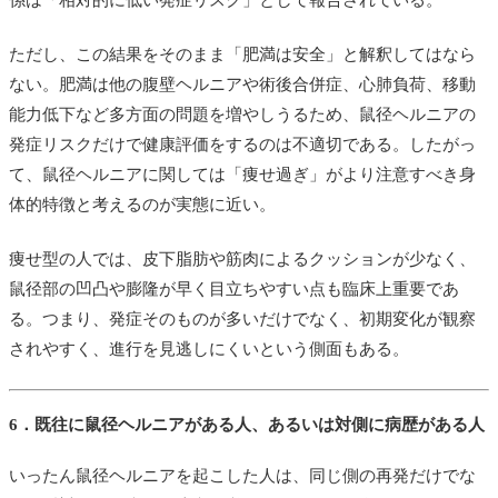
係は「相対的に低い発症リスク」として報告されている。
ただし、この結果をそのまま「肥満は安全」と解釈してはなら
ない。肥満は他の腹壁ヘルニアや術後合併症、心肺負荷、移動
能力低下など多方面の問題を増やしうるため、鼠径ヘルニアの
発症リスクだけで健康評価をするのは不適切である。したがっ
て、鼠径ヘルニアに関しては「痩せ過ぎ」がより注意すべき身
体的特徴と考えるのが実態に近い。
痩せ型の人では、皮下脂肪や筋肉によるクッションが少なく、
鼠径部の凹凸や膨隆が早く目立ちやすい点も臨床上重要であ
る。つまり、発症そのものが多いだけでなく、初期変化が観察
されやすく、進行を見逃しにくいという側面もある。
6．既往に鼠径ヘルニアがある人、あるいは対側に病歴がある人
いったん鼠径ヘルニアを起こした人は、同じ側の再発だけでな