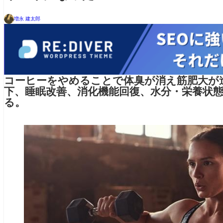
増永 建太郎
コーヒーをやめることで体臭が消え筋肥大が
下、睡眠改善、消化機能回復、水分・栄養状
る。