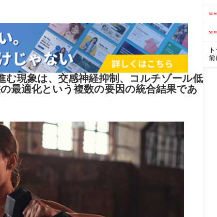
NEW
NEW
ト
前
進む現象は、交感神経抑制、コルチゾール低
態の最適化という複数の要因の統合結果であ