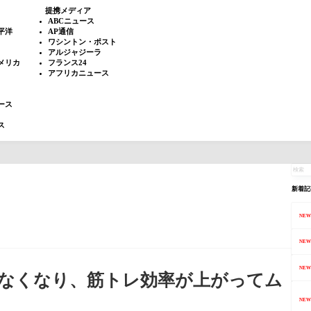
提携メディア
ABCニュース
平洋
AP通信
ワシントン・ポスト
アルジャジーラ
メリカ
フランス24
アフリカニュース
ース
ス
新着記
NEW
NEW
NEW
なくなり、筋トレ効率が上がってム
NEW