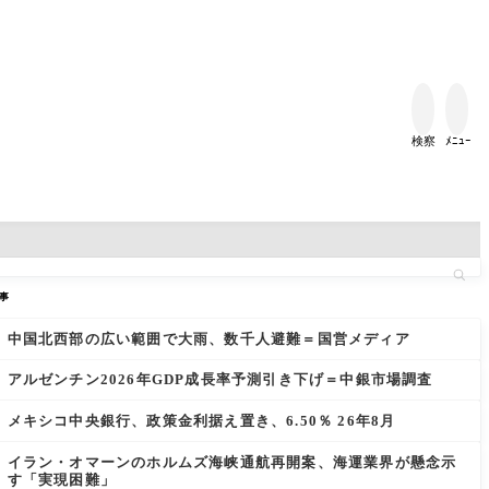


検察
ﾒﾆｭｰ
事
中国北西部の広い範囲で大雨、数千人避難＝国営メディア
アルゼンチン2026年GDP成長率予測引き下げ＝中銀市場調査
メキシコ中央銀行、政策金利据え置き、6.50％ 26年8月
イラン・オマーンのホルムズ海峡通航再開案、海運業界が懸念示
す「実現困難」