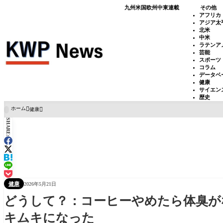
九州
米国
欧州
中東
連載
その他
アフリカ
アジア太
北米
中米
ラテンア
芸能
スポーツ
コラム
データベ
健康
サイエン
歴史
ホーム
健康

SHARE:
健康
2026年5月21日
どうして？：コーヒーやめたら体臭が
キムキになった