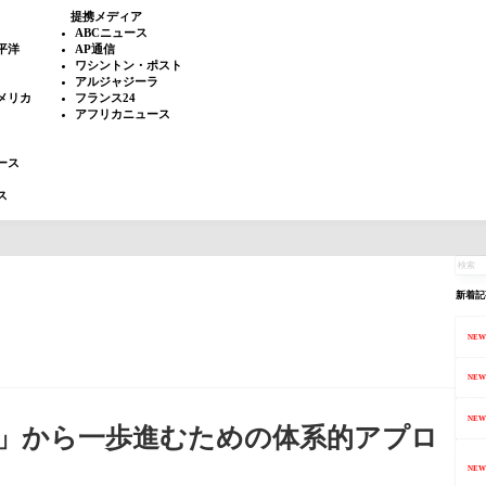
提携メディア
ABCニュース
平洋
AP通信
ワシントン・ポスト
アルジャジーラ
メリカ
フランス24
アフリカニュース
ース
ス
新着記
NEW
NEW
NEW
」から一歩進むための体系的アプロ
NEW