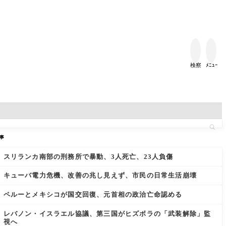


検察
ﾒﾆｭｰ
事
スリランカ南部の刑務所で暴動、3人死亡、23人負傷
キューバ電力危機、改善の兆し見えず、市民の日常生活崩壊
ペルーとメキシコが国交回復、元首相の政治亡命認める
レバノン・イスラエル協議、第三国がヒズボラの「武装解除」監
視へ