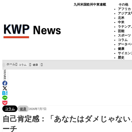
九州
米国
欧州
中東
連載
その他
アフリカ
アジア太
北米
中米
ラテンア
芸能
スポーツ
コラム
データベ
健康
サイエン
歴史
ホーム
コラム
健康

SHARE:
コラム
健康
2026年7月7日
自己肯定感：「あなたはダメじゃない
ーチ