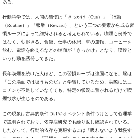
ある。
行動科学では、人間の習慣は「きっかけ（Cue）」「行動
（Routine）」「報酬（Reward）」という三つの要素から成る習
慣ループによって維持されると考えられている。喫煙も例外で
はなく、朝起きる、食後、仕事の休憩、車の運転、コーヒーを
飲む、電話を終えるなどの場面が「きっかけ」となり、喫煙と
いう行動を誘発してきた。
長年喫煙を続けた人ほど、この習慣ループは強固になる。脳は
「この場面では吸うものだ」と学習しているため、実際にはニ
コチンが不足していなくても、特定の状況に置かれるだけで喫
煙欲求が生じるのである。
この現象は古典的条件づけやオペラント条件づけとして心理学
で説明されており、依存症研究でも繰り返し確認されている。
したがって、行動的依存を克服するには「吸わないよう我慢す