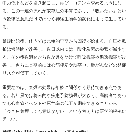
中力低下などを引き起こし、再びニコチンを求めるようにな
る。この一連の流れが依存症の本質であり、「吸いたい」とい
う欲求は意思だけではなく神経生物学的変化によって生じてい
る。
禁煙開始後、体内では比較的早期から回復が始まる。血圧や脈
拍は短時間で改善し、数日以内には一酸化炭素の影響が減少す
る。その後数週間から数か月をかけて呼吸機能や循環機能が改
善し、さらに長期的には心筋梗塞や脳卒中、肺がんなどの発症
リスクが低下していく。
重要なのは、禁煙の効果は年齢に関係なく期待できる点であ
る。若年層では将来的な疾患予防効果が大きく、高齢者であっ
ても心血管イベントや死亡率の低下が期待できることから、
「今さら禁煙しても意味がない」という考え方は医学的根拠に
乏しい。