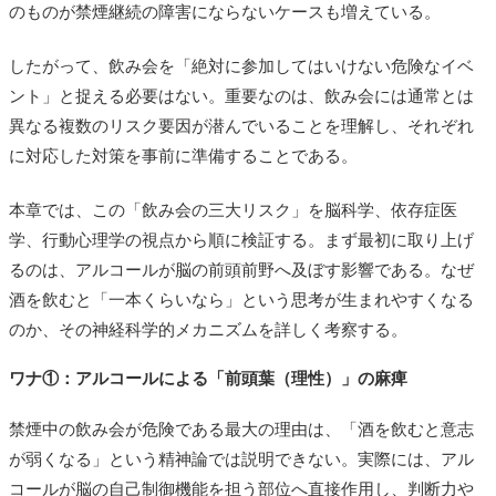
のものが禁煙継続の障害にならないケースも増えている。
したがって、飲み会を「絶対に参加してはいけない危険なイベ
ント」と捉える必要はない。重要なのは、飲み会には通常とは
異なる複数のリスク要因が潜んでいることを理解し、それぞれ
に対応した対策を事前に準備することである。
本章では、この「飲み会の三大リスク」を脳科学、依存症医
学、行動心理学の視点から順に検証する。まず最初に取り上げ
るのは、アルコールが脳の前頭前野へ及ぼす影響である。なぜ
酒を飲むと「一本くらいなら」という思考が生まれやすくなる
のか、その神経科学的メカニズムを詳しく考察する。
ワナ①：アルコールによる「前頭葉（理性）」の麻痺
禁煙中の飲み会が危険である最大の理由は、「酒を飲むと意志
が弱くなる」という精神論では説明できない。実際には、アル
コールが脳の自己制御機能を担う部位へ直接作用し、判断力や