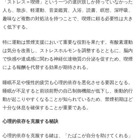
「ストレス＝喫煙」という一つの選択肢しか持っていなかった
人も、散歩、軽運動、音楽鑑賞、入浴、読書、瞑想、深呼吸、
趣味など複数の対処法を持つことで、喫煙に頼る必要性は大き
く低下する。
特に運動は禁煙支援において重要な役割を果たす。有酸素運動
は気分を改善し、ストレスホルモンを調整するとともに、脳内
で快感や達成感に関わる神経伝達物質の分泌を促すため、喫煙
による報酬を代替する効果が期待される。
睡眠不足や慢性的疲労も心理的依存を悪化させる要因となる。
睡眠が不足すると前頭前野の自己制御機能が低下し、衝動的行
動が起こりやすくなることが知られているため、禁煙初期ほど
十分な休息を確保することが重要である。
心理的依存を克服する秘訣
心理的依存を克服する鍵は、「たばこが自分を助けてくれる」