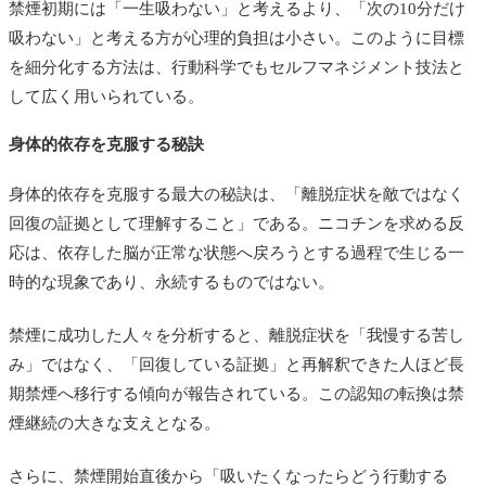
禁煙初期には「一生吸わない」と考えるより、「次の10分だけ
吸わない」と考える方が心理的負担は小さい。このように目標
を細分化する方法は、行動科学でもセルフマネジメント技法と
して広く用いられている。
身体的依存を克服する秘訣
身体的依存を克服する最大の秘訣は、「離脱症状を敵ではなく
回復の証拠として理解すること」である。ニコチンを求める反
応は、依存した脳が正常な状態へ戻ろうとする過程で生じる一
時的な現象であり、永続するものではない。
禁煙に成功した人々を分析すると、離脱症状を「我慢する苦し
み」ではなく、「回復している証拠」と再解釈できた人ほど長
期禁煙へ移行する傾向が報告されている。この認知の転換は禁
煙継続の大きな支えとなる。
さらに、禁煙開始直後から「吸いたくなったらどう行動する