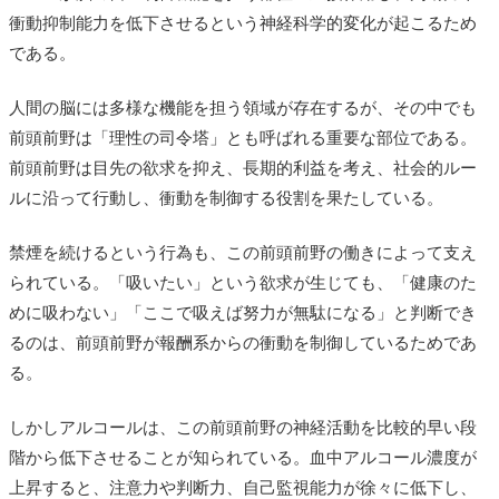
衝動抑制能力を低下させるという神経科学的変化が起こるため
である。
人間の脳には多様な機能を担う領域が存在するが、その中でも
前頭前野は「理性の司令塔」とも呼ばれる重要な部位である。
前頭前野は目先の欲求を抑え、長期的利益を考え、社会的ルー
ルに沿って行動し、衝動を制御する役割を果たしている。
禁煙を続けるという行為も、この前頭前野の働きによって支え
られている。「吸いたい」という欲求が生じても、「健康のた
めに吸わない」「ここで吸えば努力が無駄になる」と判断でき
るのは、前頭前野が報酬系からの衝動を制御しているためであ
る。
しかしアルコールは、この前頭前野の神経活動を比較的早い段
階から低下させることが知られている。血中アルコール濃度が
上昇すると、注意力や判断力、自己監視能力が徐々に低下し、