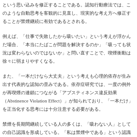
という思い込みを修正することである。認知行動療法では、こ
のような自動思考を客観的に見直し、現実的な考え方へ修正す
ることが禁煙継続に有効であるとされる。
例えば、「仕事で失敗したから吸いたい」という考えが浮かん
だ場合、「本当にたばこが問題を解決するのか」「吸っても状
況は変わらないのではないか」と問い直すことで、喫煙衝動は
徐々に弱まりやすくなる。
また、「一本だけなら大丈夫」という考えも心理的依存が生み
出す代表的な認知の歪みである。依存症研究では、一度の例外
が再喫煙の連鎖につながる「アブスティネンス違反効果
（Abstinence Violation Effect）」が知られており、「一本だけ」
を正当化する思考には十分注意する必要がある。
禁煙を長期間継続している人の多くは、「吸わない人」として
の自己認識を形成している。「私は禁煙中である」という認識