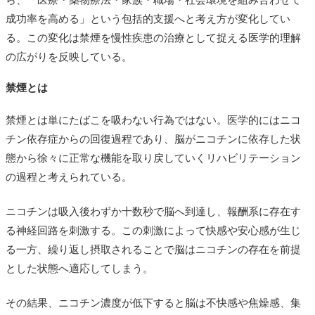
ら、「医療・薬物療法・家族・職場・社会環境を組み合わせて
成功率を高める」という包括的支援へと考え方が変化してい
る。この変化は禁煙を慢性疾患の治療として捉える医学的理解
の広がりを反映している。
禁煙とは
禁煙とは単にたばこを吸わない行為ではない。医学的にはニコ
チン依存症からの回復過程であり、脳がニコチンに依存した状
態から徐々に正常な機能を取り戻していくリハビリテーション
の過程と考えられている。
ニコチンは吸入後わずか十数秒で脳へ到達し、報酬系に存在す
る神経回路を刺激する。この刺激によって快感や安心感が生じ
る一方、繰り返し摂取されることで脳はニコチンの存在を前提
とした状態へ適応してしまう。
その結果、ニコチン濃度が低下すると脳は不快感や焦燥感、集