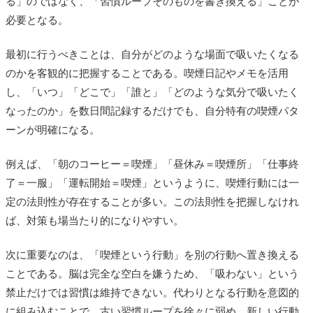
る」のではなく、「習慣ループそのものを書き換える」ことが
必要となる。
最初に行うべきことは、自分がどのような場面で吸いたくなる
のかを客観的に把握することである。喫煙日記やメモを活用
し、「いつ」「どこで」「誰と」「どのような気分で吸いたく
なったのか」を数日間記録するだけでも、自分特有の喫煙パタ
ーンが明確になる。
例えば、「朝のコーヒー＝喫煙」「昼休み＝喫煙所」「仕事終
了＝一服」「運転開始＝喫煙」というように、喫煙行動には一
定の法則性が存在することが多い。この法則性を把握しなけれ
ば、対策も場当たり的になりやすい。
次に重要なのは、「喫煙という行動」を別の行動へ置き換える
ことである。脳は完全な空白を嫌うため、「吸わない」という
禁止だけでは習慣は維持できない。代わりとなる行動を意図的
に組み込むことで、古い習慣ループを徐々に弱め、新しい行動