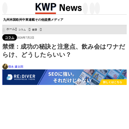




九州
米国
欧州
中東
連載
その他
提携メディア
ホーム
コラム
健康

コラム
2026年7月2日
禁煙：成功の秘訣と注意点、飲み会はワナだ
らけ、どうしたらいい？
増永 建太郎