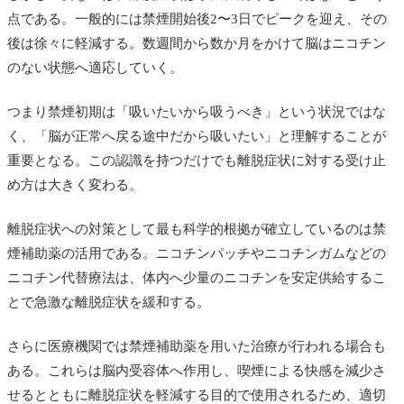
点である。一般的には禁煙開始後2〜3日でピークを迎え、その
後は徐々に軽減する。数週間から数か月をかけて脳はニコチン
のない状態へ適応していく。
つまり禁煙初期は「吸いたいから吸うべき」という状況ではな
く、「脳が正常へ戻る途中だから吸いたい」と理解することが
重要となる。この認識を持つだけでも離脱症状に対する受け止
め方は大きく変わる。
離脱症状への対策として最も科学的根拠が確立しているのは禁
煙補助薬の活用である。ニコチンパッチやニコチンガムなどの
ニコチン代替療法は、体内へ少量のニコチンを安定供給するこ
とで急激な離脱症状を緩和する。
さらに医療機関では禁煙補助薬を用いた治療が行われる場合も
ある。これらは脳内受容体へ作用し、喫煙による快感を減少さ
せるとともに離脱症状を軽減する目的で使用されるため、適切