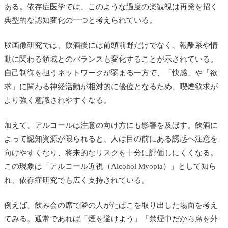
ある。依存症医学では、このような過度の楽観視は再発を招く
典型的な認知変化の一つと考えられている。
脳画像研究では、飲酒後には前頭前野だけでなく、報酬系や情
動に関わる領域とのバランスも変化することが示されている。
自己制御を担うネットワークが弱まる一方で、「快感」や「欲
求」に関わる神経活動が相対的に優位となるため、喫煙欲求が
より強く意識されやすくなる。
加えて、アルコールは注意の向け方にも影響を及ぼす。飲酒に
よって認知資源が限られると、人は目の前にある誘惑へ注意を
向けやすくなり、将来的なリスクを十分に評価しにくくなる。
この現象は「アルコール近視（Alcohol Myopia）」として知ら
れ、依存症研究でも広く支持されている。
例えば、飲み会の席で隣の人がたばこを取り出した場面を考え
てみる。通常であれば「煙を避けよう」「禁煙中だから席を外