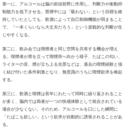
第一に、アルコールは脳の前頭前野に作用し、判断力や衝動抑
制能力を低下させる。禁煙中には「吸わない」という目標を維
持していたとしても、飲酒によって自己制御機能が弱まること
で、「一本くらいなら大丈夫だろう」という楽観的な判断が生
じやすくなる。
第二に、飲み会では喫煙者と同じ空間を共有する機会が増え
る。喫煙者が席を立って喫煙所へ向かう様子、たばこの匂い、
ライターの音、煙が立ち上る光景などは、過去の喫煙経験と強
く結び付いた条件刺激となり、無意識のうちに喫煙欲求を喚起
する。
第三に、飲酒と喫煙は長年にわたって同時に繰り返されること
が多く、脳内では両者が一つの快感体験として統合されている
場合が少なくない。そのため、アルコールを口にした瞬間に
「たばこも欲しい」という欲求が自動的に誘発されることがあ
る。