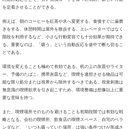
を定着させることができる。
例えば、朝のコーヒーを紅茶や水へ変更する、食後すぐに歯磨
きをする、休憩時間は屋外を散歩する、エレベーターではなく
階段を利用するなど、小さな行動変容でも十分効果が期待でき
る。重要なのは、「吸う」という自動反応を途中で断ち切るこ
とである。
環境を変えることも極めて有効である。机の上の灰皿やライタ
ー、予備のたばこ、携帯灰皿など、喫煙を連想させる物品は可
能な限り処分または視界から除外するべきである。視覚刺激は
無意識の喫煙欲求を引き起こすため、環境整備は想像以上に重
要な意味を持つ。
また、喫煙場所そのものを避けることも初期段階では有効な戦
略となる。会社の喫煙所、飲食店の喫煙スペース、自宅のベラ
ンダなど、「いつも吸っていた場所」は強い条件づけが形成さ