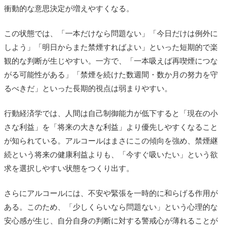
衝動的な意思決定が増えやすくなる。
この状態では、「一本だけなら問題ない」「今日だけは例外に
しよう」「明日からまた禁煙すればよい」といった短期的で楽
観的な判断が生じやすい。一方で、「一本吸えば再喫煙につな
がる可能性がある」「禁煙を続けた数週間・数か月の努力を守
るべきだ」といった長期的視点は弱まりやすい。
行動経済学では、人間は自己制御能力が低下すると「現在の小
さな利益」を「将来の大きな利益」より優先しやすくなること
が知られている。アルコールはまさにこの傾向を強め、禁煙継
続という将来の健康利益よりも、「今すぐ吸いたい」という欲
求を選択しやすい状態をつくり出す。
さらにアルコールには、不安や緊張を一時的に和らげる作用が
ある。このため、「少しくらいなら問題ない」という心理的な
安心感が生じ、自分自身の判断に対する警戒心が薄れることが