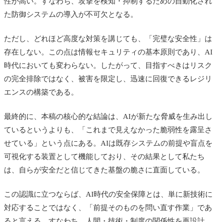
性が高い。すなわち、攻撃を検知・抑制するための自動化され
た防御システムの導入が不可欠となる。
ただし、どれほど高度な対策を講じても、「完璧な安全性」は
存在しない。この点は情報セキュリティの基本原則であり、AI
時代においても変わらない。したがって、目指すべきはリスク
の完全排除ではなく、被害を限定し、迅速に回復できるレジリ
エンスの構築である。
最終的に、本稿の核心的な結論は、AIが新たな脅威を生み出し
ているというよりも、「これまで見えなかった脆弱性を露呈さ
せている」という点にある。AIは既存システムの前提や盲点を
可視化する装置として機能しており、その結果として私たち
は、自らが安全だと信じてきた基盤の脆さに直面している。
この認識に立つならば、AI時代の安全保障とは、単に新技術に
対応することではなく、「前提そのものを問い直す作業」であ
ると言える。すなわち、人間・技術・制度の関係性を再設計