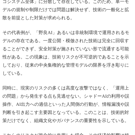
コシステム全体」に分散して存在している。このため、単一モ
デルの規制や制限だけでは問題は解決せず、技術の一般化と拡
散を前提とした対策が求められる。
その代表例が、「野良AI」あるいは非統制環境で運用されるモ
デルの存在である。一度公開・模倣された技術は完全に回収す
ることができず、安全対策が施されていない形で流通する可能
性がある。この現象は、技術リスクが不可逆的であることを示
しており、従来の中央集権的な管理モデルの限界を浮き彫りに
している。
同時に、現実のリスクの多くは高度な攻撃ではなく、「運用上
の問題」から発生する点も見逃せない。シャドーAIの利用や誤
操作、AI出力への過信といった人間側の行動が、情報漏洩や誤
判断を引き起こす主要因となっている。このことは、技術的対
策だけでなく、組織文化やガバナンスの重要性を示している。