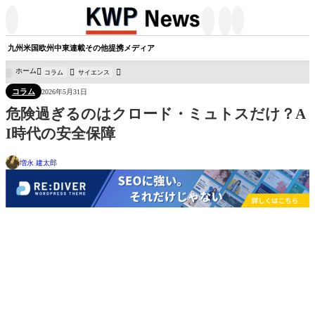




九州
米国
欧州
中東
連載
その他
提携メディア
ホーム
コラム
サイエンス

コラム
2026年5月31日
危険過ぎるのはクロード・ミュトスだけ？A
I時代の安全保障
増永 建太郎