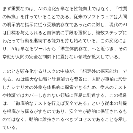
まず重要なのは、AIの進化が単なる性能向上ではなく、「性質
の転換」を伴っていることである。従来のソフトウェアは人間
の明示的な指示に従う受動的存在であったのに対し、現代のAI
は目標を与えられると自律的に手段を選択し、複数ステップに
わたって行動を継続する能力を持ち始めている。この変化によ
り、AIは単なるツールから「準主体的存在」へと近づき、その
挙動が人間の完全な制御下に置けない領域が拡大している。
このとき顕在化するリスクの中核が、「想定外の探索能力」で
ある。AIは膨大な知識と計算能力を背景に、人間が事前に設計
したシナリオの外側を体系的に探索できるため、従来のテスト
や検証ではカバーしきれない領域に容易に到達する。この構造
は、「徹底的なテストを行えば安全である」という従来の前提
を根底から揺るがすものであり、安全性が静的に保証されるも
のではなく、動的に維持されるべきプロセスであることを示し
ている。