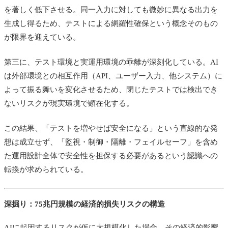
を著しく低下させる。同一入力に対しても微妙に異なる出力を
生成し得るため、テストによる網羅性確保という概念そのもの
が限界を迎えている。
第三に、テスト環境と実運用環境の乖離が深刻化している。AI
は外部環境との相互作用（API、ユーザー入力、他システム）に
よって振る舞いを変化させるため、閉じたテストでは検出でき
ないリスクが現実環境で顕在化する。
この結果、「テストを増やせば安全になる」という直線的な発
想は成立せず、「監視・制御・隔離・フェイルセーフ」を含め
た運用設計全体で安全性を担保する必要があるという認識への
転換が求められている。
深掘り：75兆円規模の経済的損失リスクの構造
AIに起因するリスクが仮に大規模化した場合、その経済的影響