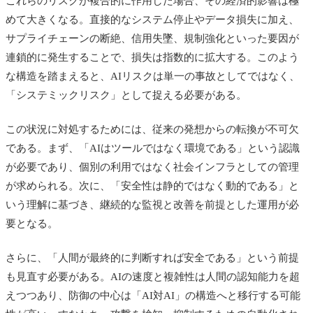
これらのリスクが複合的に作用した場合、その経済的影響は極
めて大きくなる。直接的なシステム停止やデータ損失に加え、
サプライチェーンの断絶、信用失墜、規制強化といった要因が
連鎖的に発生することで、損失は指数的に拡大する。このよう
な構造を踏まえると、AIリスクは単一の事故としてではなく、
「システミックリスク」として捉える必要がある。
この状況に対処するためには、従来の発想からの転換が不可欠
である。まず、「AIはツールではなく環境である」という認識
が必要であり、個別の利用ではなく社会インフラとしての管理
が求められる。次に、「安全性は静的ではなく動的である」と
いう理解に基づき、継続的な監視と改善を前提とした運用が必
要となる。
さらに、「人間が最終的に判断すれば安全である」という前提
も見直す必要がある。AIの速度と複雑性は人間の認知能力を超
えつつあり、防御の中心は「AI対AI」の構造へと移行する可能