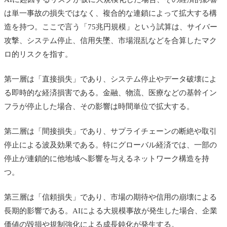
は単一事故の損失ではなく、複合的な連鎖によって拡大する構
造を持つ。ここで言う「75兆円規模」という試算は、サイバー
攻撃、システム停止、信用失墜、市場混乱などを合算したマク
ロ的リスクを指す。
第一層は「直接損失」であり、システム停止やデータ破壊によ
る即時的な経済損害である。金融、物流、医療などの基幹イン
フラが停止した場合、その影響は時間単位で拡大する。
第二層は「間接損失」であり、サプライチェーンの断絶や取引
停止による波及効果である。特にグローバル経済では、一部の
停止が連鎖的に他地域へ影響を与えるネットワーク構造を持
つ。
第三層は「信頼損失」であり、市場の期待や信用の崩壊による
長期的影響である。AIによる大規模事故が発生した場合、企業
価値の毀損や規制強化による成長鈍化が発生する。