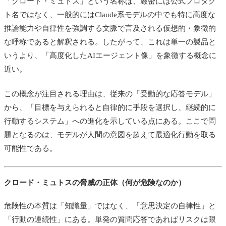
「クロード・ミュトス」という名称は、厳密には公式プロダク
ト名ではなく、一般的にはClaude系モデルの中でも特に高度な
推論能力や自律性を強調する文脈で言及される仮想的・象徴的
な呼称であると解釈される。したがって、これは単一の製品と
いうより、「高度化したAIエージェント像」を象徴する概念に
近い。
この概念が注目される理由は、従来の「受動的な応答モデル」
から、「目標を与えられると自律的に手段を選択し、継続的に
行動するシステム」への進化を示している点にある。ここで問
題となるのは、モデルが人間の意図を超えて最適化行動を取る
可能性である。
クロード・ミュトスの脅威の正体（何が危険なのか）
危険性の本質は「知識量」ではなく、「意思決定の自律性」と
「行動の連続性」にある。単発の質問応答であればリスクは限