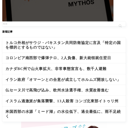
新着記事
トルコ外相がサウジ・パキスタン共同防衛協定に言及「特定の国
を標的とするものではない」
コロンビア南西部で爆弾テロ、2人負傷、新大統領就任翌日
カナダBC州で山火事拡大、非常事態宣言も、数千人避難
イラン政府「オマーンとの合意が成立してホルムズ開放しない」
仏セーヌ川で高飛び込み、欧州水泳選手権、水質改善進む
イスラム過激派が集落襲撃、13人殺害 コンゴ北東部イトゥリ州
米国西部の水源「ミード湖」の水位低下、過去最低に、雨不足続
く