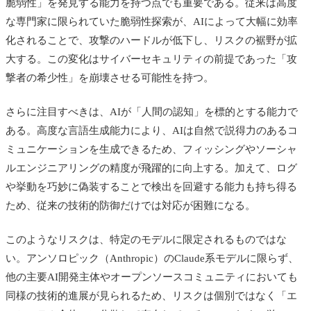
脆弱性」を発見する能力を持つ点でも重要である。従来は高度
な専門家に限られていた脆弱性探索が、AIによって大幅に効率
化されることで、攻撃のハードルが低下し、リスクの裾野が拡
大する。この変化はサイバーセキュリティの前提であった「攻
撃者の希少性」を崩壊させる可能性を持つ。
さらに注目すべきは、AIが「人間の認知」を標的とする能力で
ある。高度な言語生成能力により、AIは自然で説得力のあるコ
ミュニケーションを生成できるため、フィッシングやソーシャ
ルエンジニアリングの精度が飛躍的に向上する。加えて、ログ
や挙動を巧妙に偽装することで検出を回避する能力も持ち得る
ため、従来の技術的防御だけでは対応が困難になる。
このようなリスクは、特定のモデルに限定されるものではな
い。アンソロピック（
Anthropic）
のClaude系モデルに限らず、
他の主要AI開発主体やオープンソースコミュニティにおいても
同様の技術的進展が見られるため、リスクは個別ではなく「エ