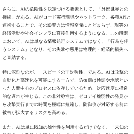
さらに、AIの危険性を決定づける要素として、「外部世界との
接続」がある。AIがコード実行環境やネットワーク、各種APIと
連携することで、その影響力は情報空間にとどまらず、現実の
経済活動や社会インフラに直接作用するようになる。この段階
において、AIは単なる情報処理システムではなく、「行為を伴
うシステム」となり、その失敗や悪用は物理的・経済的損失へ
と直結する。
特に深刻なのが、「スピードの非対称性」である。AIは攻撃の
自動化と高速化を可能にする一方で、防御側は検証や承認とい
った人間中心のプロセスに依存しているため、対応速度に構造
的な遅れが生じる。この非対称性は、ゼロデイ脆弱性の発見か
ら攻撃実行までの時間を極端に短縮し、防御側が対応する前に
被害が拡大するリスクを高める。
また、AIは単に既知の脆弱性を利用するだけでなく、「未知の